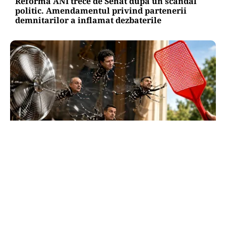
Reforma ANI trece de Senat după un scandal
politic. Amendamentul privind partenerii
demnitarilor a inflamat dezbaterile
SĂNĂTATE
Supraviețuirea de acasă: țânțarul-tigru a
devenit vecinul nostru. Cum ne apărăm?