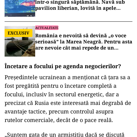
într-o singură săptămână. Navă sub
pavilion liberian, lovită în apele
României
ACTUALITATE
EXCLUSIV
România e nevoită să devină „o voce
serioasă” la Marea Neagră. Pentru asta
are nevoie cât mai repede de un
submarin și patru corvete moderne
Încetare a focului pe agenda negocierilor?
Președintele ucrainean a menționat că țara sa a
fost pregătită pentru o încetare completă a
focului, inclusiv în sectorul energetic, dar a
precizat că Rusia este interesată mai degrabă de
avantaje tactice, precum controlul asupra
rutelor comerciale, decât de o pace reală.
„Suntem gata de un armistițiu dacă se discută