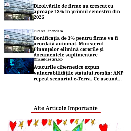
Dizolvările de firme au crescut cu
aproape 13% în primul semestru din
2026
Puterea Financiara
Bonificația de 3% pentru firme va fi
acordată automat. Ministerul
Finanțelor elimină cererile și
documentele suplimentare
Oficiuldestiri.ro
Atacurile cibernetice expun
vulnerabilitățile statului român: ANP
repetă scenariul e‑Terra. Ce ascund
comunicările oficiale și cine răspunde
pentru mentenanța IT a instituțiilor
publice
Alte Articole Importante