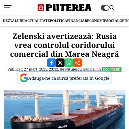
DEZVALUIRI
ACTUALITATE
POLITICĂ
FINANCIAR
ECONOMIE
SOCIAL
OPIN
Zelenski avertizează: Rusia
vrea controlul coridorului
comercial din Marea Neagră
Publicat: 27 mart. 2025, 23:12, de
Nitulescu Gabriel
, în
ECONOMIE
Adaugă-ne ca sursă preferată în Google