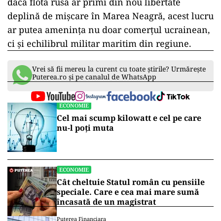
dacă flota rusă ar primi din nou libertate
deplină de mișcare în Marea Neagră, acest lucru
ar putea amenința nu doar comerțul ucrainean,
ci și echilibrul militar maritim din regiune.
Vrei să fii mereu la curent cu toate știrile? Urmărește
Puterea.ro și pe canalul de WhatsApp
ECONOMIE
Cel mai scump kilowatt e cel pe care
nu-l poți muta
ECONOMIE
Cât cheltuie Statul român cu pensiile
speciale. Care e cea mai mare sumă
încasată de un magistrat
Puterea Financiara