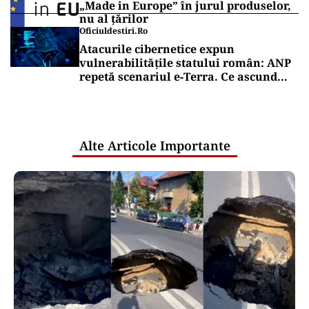
„Made in Europe” în jurul produselor,
nu al țărilor
Oficiuldestiri.ro
Atacurile cibernetice expun
vulnerabilitățile statului român: ANP
repetă scenariul e‑Terra. Ce ascund
comunicările oficiale și cine răspunde
pentru mentenanța IT a instituțiilor
publice
Alte Articole Importante