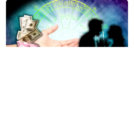
HOROSCOP
Horoscop 7 august 2026: ziua în care Berbecii își
pierd răbdarea, iar Taurii pierd bani
TOS
Politica Cookies
Protecția Datelor Personale
Despre Noi
Publicitate
Echipa
© 2026, toate drepturile rezervate puterea.ro