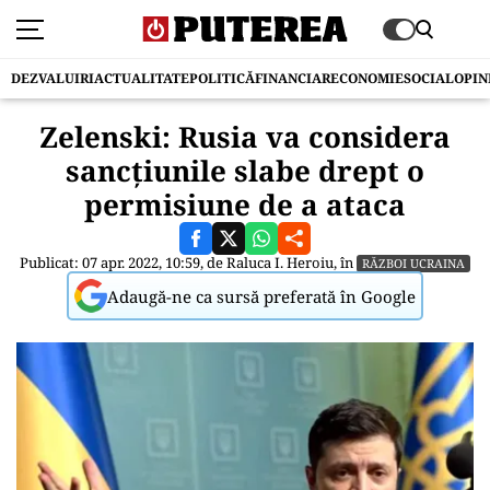
DEZVALUIRI
ACTUALITATE
POLITICĂ
FINANCIAR
ECONOMIE
SOCIAL
OPIN
Zelenski: Rusia va considera
sancțiunile slabe drept o
permisiune de a ataca
Publicat: 07 apr. 2022, 10:59, de
Raluca I. Heroiu
, în
RĂZBOI UCRAINA
Adaugă-ne ca sursă preferată în Google