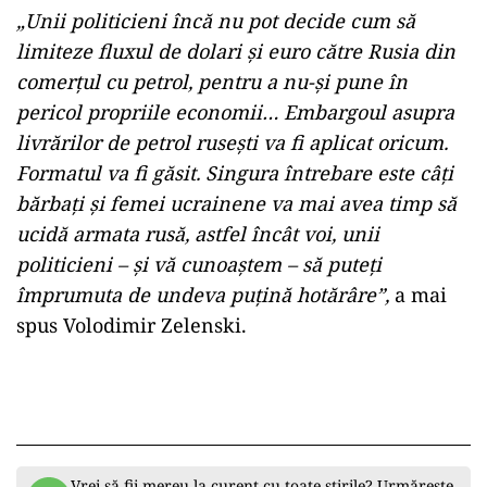
„Unii politicieni încă nu pot decide cum să
limiteze fluxul de dolari și euro către Rusia din
comerțul cu petrol, pentru a nu-și pune în
pericol propriile economii… Embargoul asupra
livrărilor de petrol rusești va fi aplicat oricum.
Formatul va fi găsit. Singura întrebare este câți
bărbați și femei ucrainene va mai avea timp să
ucidă armata rusă, astfel încât voi, unii
politicieni – și vă cunoaștem – să puteți
împrumuta de undeva puțină hotărâre”,
a mai
spus Volodimir Zelenski.
Vrei să fii mereu la curent cu toate știrile? Urmărește