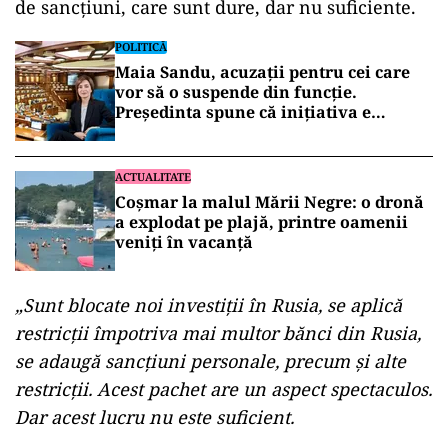
de sancțiuni, care sunt dure, dar nu suficiente.
POLITICĂ
Maia Sandu, acuzații pentru cei care
vor să o suspende din funcție.
Președinta spune că inițiativa e
coordonată de Rusia
ACTUALITATE
Coșmar la malul Mării Negre: o dronă
a explodat pe plajă, printre oamenii
veniți în vacanță
„Sunt blocate noi investiții în Rusia, se aplică
restricții împotriva mai multor bănci din Rusia,
se adaugă sancțiuni personale, precum și alte
restricții. Acest pachet are un aspect spectaculos.
Dar acest lucru nu este suficient.