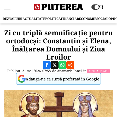
DEZVALUIRI
ACTUALITATE
POLITICĂ
FINANCIAR
ECONOMIE
SOCIAL
OPIN
Zi cu triplă semnificație pentru
ortodocși: Constantin și Elena,
Înălțarea Domnului și Ziua
Eroilor
Publicat: 21 mai 2026, 07:58, de
Anamaria Ionel
, în
ACTUALITATE
Adaugă-ne ca sursă preferată în Google