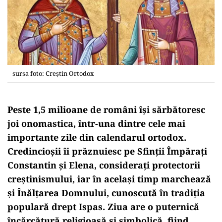
sursa foto: Creștin Ortodox
Peste 1,5 milioane de români își sărbătoresc
joi onomastica, într-una dintre cele mai
importante zile din calendarul ortodox.
Credincioșii îi prăznuiesc pe Sfinții Împărați
Constantin și Elena, considerați protectorii
creștinismului, iar în același timp marchează
și Înălțarea Domnului, cunoscută în tradiția
populară drept Ispas. Ziua are o puternică
încărcătură religioasă și simbolică, fiind