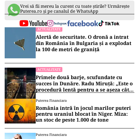
Vrei să fii mereu la curent cu toate știrile? Urmărește
Puterea.ro și pe canalul de WhatsApp
ACTUALITATE
Alertă de securitate. O dronă a intrat
din România în Bulgaria şi a explodat
la 100 de metri de graniţă
ACTUALITATE
Primele două barje, scufundate cu
succes în Dunăre. Radu Miruță: „Este o
procedură lentă pentru a se așeza cât
mai bine”
Puterea Financiara
România intră în jocul marilor puteri
pentru uraniul blocat în Niger. Miza:
un stoc de peste 1.000 de tone
Puterea Financiara