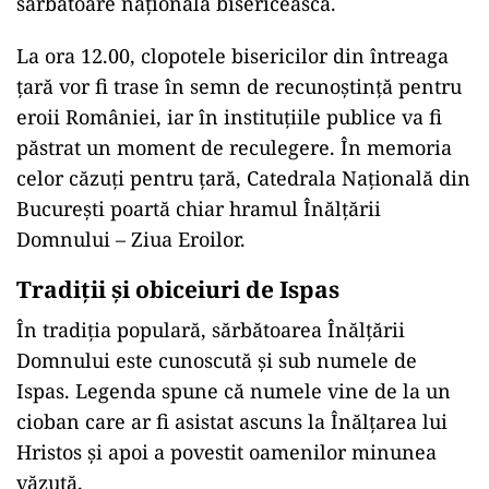
sărbătoare națională bisericească.
La ora 12.00, clopotele bisericilor din întreaga
țară vor fi trase în semn de recunoștință pentru
eroii României, iar în instituțiile publice va fi
păstrat un moment de reculegere. În memoria
celor căzuți pentru țară, Catedrala Națională din
București poartă chiar hramul Înălțării
Domnului – Ziua Eroilor.
Tradiții și obiceiuri de Ispas
În tradiția populară, sărbătoarea Înălțării
Domnului este cunoscută și sub numele de
Ispas. Legenda spune că numele vine de la un
cioban care ar fi asistat ascuns la Înălțarea lui
Hristos și apoi a povestit oamenilor minunea
văzută.