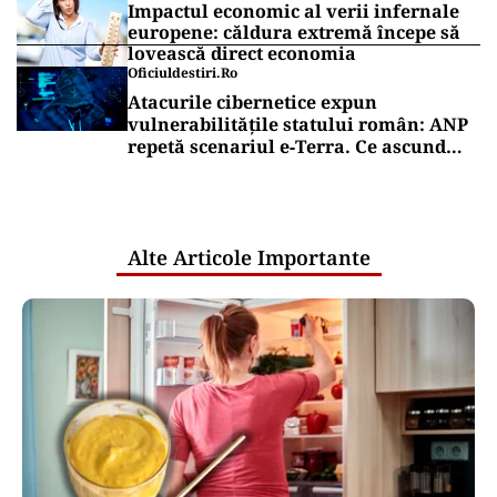
Impactul economic al verii infernale
europene: căldura extremă începe să
lovească direct economia
Oficiuldestiri.ro
Atacurile cibernetice expun
vulnerabilitățile statului român: ANP
repetă scenariul e‑Terra. Ce ascund
comunicările oficiale și cine răspunde
pentru mentenanța IT a instituțiilor
publice
Alte Articole Importante