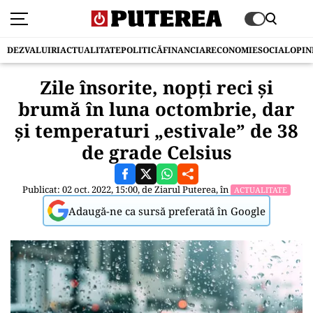
DEZVALUIRI
ACTUALITATE
POLITICĂ
FINANCIAR
ECONOMIE
SOCIAL
OPIN
Zile însorite, nopţi reci şi
brumă în luna octombrie, dar
şi temperaturi „estivale” de 38
de grade Celsius
Publicat: 02 oct. 2022, 15:00, de
Ziarul Puterea
, în
ACTUALITATE
Adaugă-ne ca sursă preferată în Google