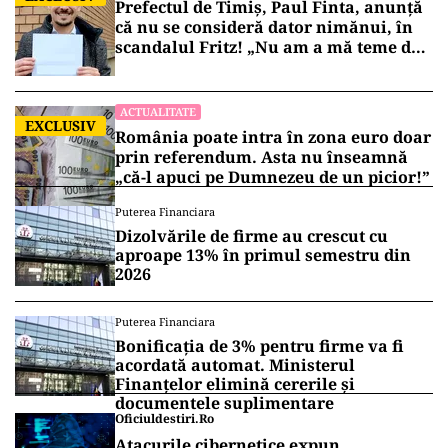
Prefectul de Timiș, Paul Finta, anunță
că nu se consideră dator nimănui, în
scandalul Fritz! „Nu am a mă teme de
nimic!”
ACTUALITATE
EXCLUSIV
România poate intra în zona euro doar
prin referendum. Asta nu înseamnă
„că-l apuci pe Dumnezeu de un picior!”
Puterea Financiara
Dizolvările de firme au crescut cu
aproape 13% în primul semestru din
2026
Puterea Financiara
Bonificația de 3% pentru firme va fi
acordată automat. Ministerul
Finanțelor elimină cererile și
documentele suplimentare
Oficiuldestiri.ro
Atacurile cibernetice expun