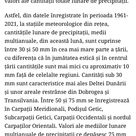
valori ale cantităţii totale lunare de precipitaţii.
Astfel, din datele înregistrate în perioada 1961-
2021, la staţiile meteorologice din reţea,
cantităţile lunare de precipitaţii, medii
multianuale, din această lună, sunt cuprinse
între 30 şi 50 mm în cea mai mare parte a ţării,
cu diferenţa că în jumătatea estică şi în centrul
ţării cantităţile sunt mai mici cu aproximativ 10
mm faţă de celelalte regiuni. Cantităţi sub 30
mm sunt caracteristice mai ales Deltei Dunării
şi unor areale restrânse din Dobrogea şi
Transilvania. Între 50 şi 75 mm se înregistrează
în Carpaţii Meridionali, Podişul Getic,
Subcarpaţii Getici, Carpaţii Occidentali şi nordul
Carpaţilor Orientali. Valori ale mediilor lunare
multianuale de precipitaţii ce depăşesc 75 mm