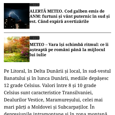
METEO
ALERTĂ METEO. Cod galben emis de
ANM: furtuni și vânt puternic în sud și
est. Când expiră avertizările
METEO
METEO – Vara își schimbă ritmul: ce îi
așteaptă pe români până la mijlocul
lui iulie
Pe Litoral, în Delta Dunării şi local, în sud-vestul
Banatului şi în lunca Dunării, mediile depăşesc
12 grade Celsius. Valori între 8 şi 10 grade
Celsius sunt caracteristice Transilvaniei,
Dealurilor Vestice, Maramureşului, celei mai
mari părţi a Moldovei şi Subcarpaţilor. În
depresiunile intramontane şi în zona montană