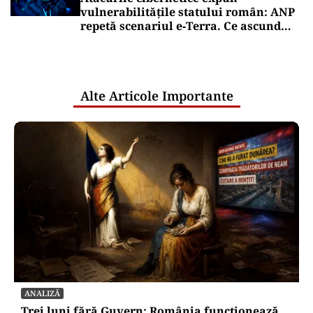
vulnerabilitățile statului român: ANP
repetă scenariul e‑Terra. Ce ascund
comunicările oficiale și cine răspunde
pentru mentenanța IT a instituțiilor
publice
Alte Articole Importante
ANALIZĂ
Trei luni fără Guvern: România funcționează,