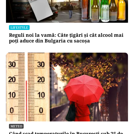
LIFESTYLE
Reguli noi la vamă: Câte țigări și cât alcool mai
poți aduce din Bulgaria cu sacoșa
METEO
Când scad temperaturile în București sub 25 de