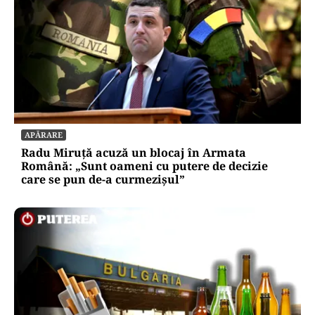
APĂRARE
Radu Miruță acuză un blocaj în Armata
Română: „Sunt oameni cu putere de decizie
care se pun de-a curmezișul”