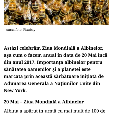
sursa foto: Pixabay
Astăzi
celebrăm
Ziua
Mondială a Albinelor,
așa cum o facem anual
în
data
de 20 M
ai
încă
din anul 2017.
Importanța
albinelor pentru
sănătatea oamenilor
și
a planetei este
marcată prin
această
sărbătoare inițiată de
Adunarea Generală a Națiunilor Unite din
New York.
20
Mai
–
Ziua
Mondială
a Albinelor
Albina a apărut în urmă cu mai mult de 100 de