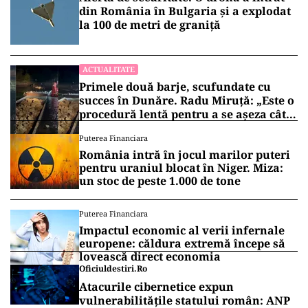
din România în Bulgaria şi a explodat
la 100 de metri de graniţă
ACTUALITATE
Primele două barje, scufundate cu
succes în Dunăre. Radu Miruță: „Este o
procedură lentă pentru a se așeza cât
mai bine”
Puterea Financiara
România intră în jocul marilor puteri
pentru uraniul blocat în Niger. Miza:
un stoc de peste 1.000 de tone
Puterea Financiara
Impactul economic al verii infernale
europene: căldura extremă începe să
lovească direct economia
Oficiuldestiri.ro
Atacurile cibernetice expun
vulnerabilitățile statului român: ANP