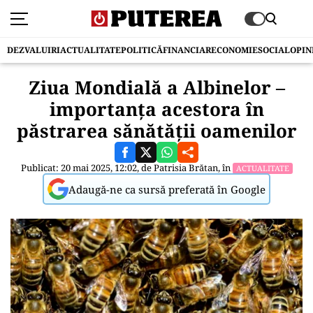
DEZVALUIRI
ACTUALITATE
POLITICĂ
FINANCIAR
ECONOMIE
SOCIAL
OPIN
Ziua Mondială a Albinelor –
importanța acestora în
păstrarea sănătății oamenilor
Publicat: 20 mai 2025, 12:02, de
Patrisia Brătan
, în
ACTUALITATE
Adaugă-ne ca sursă preferată în Google