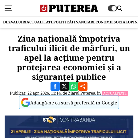
DEZVALUIRI
ACTUALITATE
POLITICĂ
FINANCIAR
ECONOMIE
SOCIAL
OPIN
Ziua națională împotriva
traficului ilicit de mărfuri, un
apel la acțiune pentru
protejarea economiei și a
siguranței publice
Publicat: 22 apr. 2026, 11:14, de
Ziarul Puterea
, în
ACTUALITATE
Adaugă-ne ca sursă preferată în Google