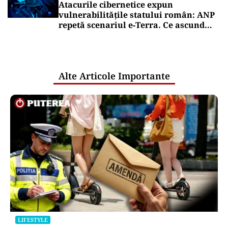
Atacurile cibernetice expun
vulnerabilitățile statului român: ANP
repetă scenariul e‑Terra. Ce ascund
comunicările oficiale și cine răspunde
pentru mentenanța IT a instituțiilor
publice
Alte Articole Importante
LIFESTYLE