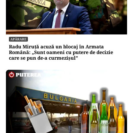
APĂRARE
Radu Miruță acuză un blocaj în Armata
Română: „Sunt oameni cu putere de decizie
care se pun de-a curmezișul”