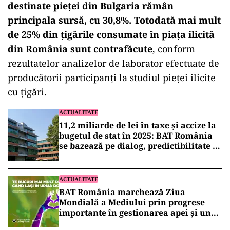
destinate pieței din Bulgaria rămân
principala sursă, cu 30,8%.
Totodată mai mult
de 25% din țigările consumate în piața ilicită
din România sunt contrafăcute
, conform
rezultatelor analizelor de laborator efectuate de
producătorii participanți la studiul pieței ilicite
cu țigări.
ACTUALITATE
11,2 miliarde de lei în taxe și accize la
bugetul de stat în 2025: BAT România
se bazează pe dialog, predictibilitate și
politici pro-inovare
ACTUALITATE
BAT România marchează Ziua
Mondială a Mediului prin progrese
importante în gestionarea apei și un
angajament ferm pentru protejarea