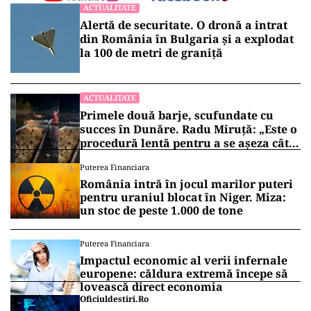
ACTUALITATE
Alertă de securitate. O dronă a intrat
din România în Bulgaria şi a explodat
la 100 de metri de graniţă
ACTUALITATE
Primele două barje, scufundate cu
succes în Dunăre. Radu Miruță: „Este o
procedură lentă pentru a se așeza cât
mai bine”
Puterea Financiara
România intră în jocul marilor puteri
pentru uraniul blocat în Niger. Miza:
un stoc de peste 1.000 de tone
Puterea Financiara
Impactul economic al verii infernale
europene: căldura extremă începe să
lovească direct economia
Oficiuldestiri.ro