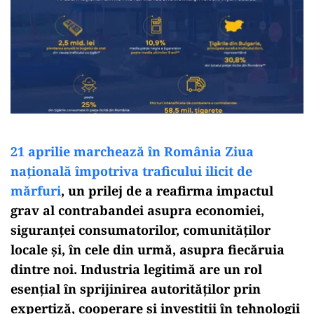
21 aprilie marchează în România Ziua
națională împotriva traficului ilicit de
mărfuri
, un prilej de a reafirma impactul
grav al contrabandei asupra economiei,
siguranței consumatorilor, comunităților
locale și, în cele din urmă, asupra fiecăruia
dintre noi. Industria legitimă are un rol
esențial în sprijinirea autorităților prin
expertiză, cooperare și investiții în tehnologii