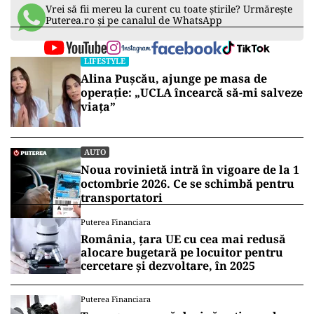
Vrei să fii mereu la curent cu toate știrile? Urmărește
Puterea.ro și pe canalul de WhatsApp
LIFESTYLE
Alina Pușcău, ajunge pe masa de
operație: „UCLA încearcă să-mi salveze
viața”
AUTO
Noua rovinietă intră în vigoare de la 1
octombrie 2026. Ce se schimbă pentru
transportatori
Puterea Financiara
România, țara UE cu cea mai redusă
alocare bugetară pe locuitor pentru
cercetare și dezvoltare, în 2025
Puterea Financiara