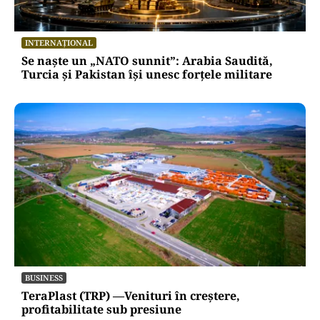
INTERNAȚIONAL
Se naște un „NATO sunnit”: Arabia Saudită,
Turcia și Pakistan își unesc forțele militare
BUSINESS
TeraPlast (TRP) —Venituri în creștere,
profitabilitate sub presiune