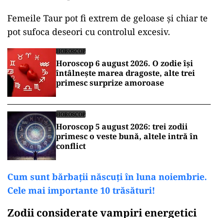
Femeile Taur pot fi extrem de geloase și chiar te
pot sufoca deseori cu controlul excesiv.
HOROSCOP
Horoscop 6 august 2026. O zodie își
întâlnește marea dragoste, alte trei
primesc surprize amoroase
HOROSCOP
Horoscop 5 august 2026: trei zodii
primesc o veste bună, altele intră în
conflict
Cum sunt bărbații născuți în luna noiembrie.
Cele mai importante 10 trăsături!
Zodii considerate vampiri energetici