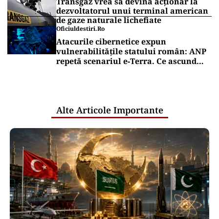
Transgaz vrea să devină acționar la
dezvoltatorul unui terminal american
de gaze naturale lichefiate
Oficiuldestiri.ro
Atacurile cibernetice expun
vulnerabilitățile statului român: ANP
repetă scenariul e‑Terra. Ce ascund
comunicările oficiale și cine răspunde
pentru mentenanța IT a instituțiilor
publice
Alte Articole Importante