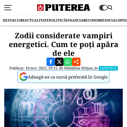
DEZVALUIRI
ACTUALITATE
POLITICĂ
FINANCIAR
ECONOMIE
SOCIAL
OPIN
Zodii considerate vampiri
energetici. Cum te poți apăra
de ele
Publicat: 10 nov. 2022, 19:15, de
Mădălina Sfrijan
, în
LIFESTYLE
Adaugă-ne ca sursă preferată în Google