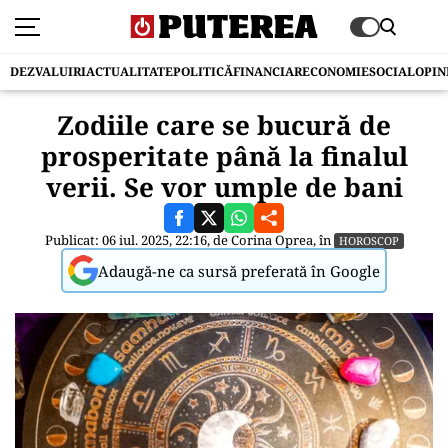
DEZVALUIRI
ACTUALITATE
POLITICĂ
FINANCIAR
ECONOMIE
SOCIAL
OPIN
Zodiile care se bucură de
prosperitate până la finalul
verii. Se vor umple de bani
Publicat: 06 iul. 2025, 22:16, de
Corina Oprea
, în
HOROSCOP
Adaugă-ne ca sursă preferată în Google