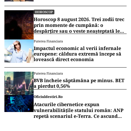
HOROSCOP
Horoscop 8 august 2026. Trei zodii trec
prin momente de cumpănă: o
despărțire sau o veste neașteptată le
schimbă planurile
Puterea Financiara
Impactul economic al verii infernale
europene: căldura extremă începe să
lovească direct economia
Puterea Financiara
BVB încheie săptămâna pe minus. BET
a pierdut 0,56%
Oficiuldestiri.ro
Atacurile cibernetice expun
vulnerabilitățile statului român: ANP
repetă scenariul e‑Terra. Ce ascund
comunicările oficiale și cine răspunde
pentru mentenanța IT a instituțiilor