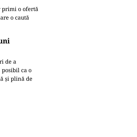
r
primi
o
ofertă
care
o
caută
uni
ri
de
a
e
posibil
ca
o
dă
și
plină
de