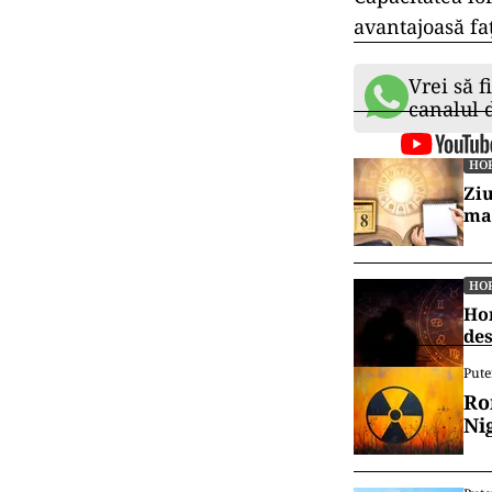
avantajoasă
fa
Vrei să f
canalul
HO
Ziu
ma
HO
Hor
des
Pute
Ro
Ni