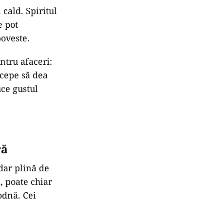
l
cald.
Spiritul
e
pot
oveste.
ntru
afaceri:
ncepe
să
dea
uce
gustul
ră
dar
plină
de
a,
poate
chiar
odnă.
Cei