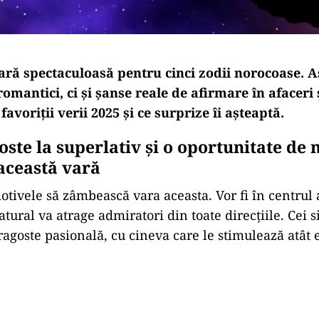
ară
spectaculoasă
pentru
cinci
zodii
norocoase.
A
romantici,
ci
și
șanse
reale
de
afirmare
în
afaceri
t
favoriții
verii
2025 și ce surprize îi așteaptă.
oste
la
superlativ
și
o
oportunitate
de
 această vară
otivele
să
zâmbească
vara
aceasta.
Vor
fi
în
centrul
atural
va
atrage
admiratori
din
toate
direcțiile.
Cei
s
ragoste
pasională,
cu
cineva
care
le
stimulează
atât
Play