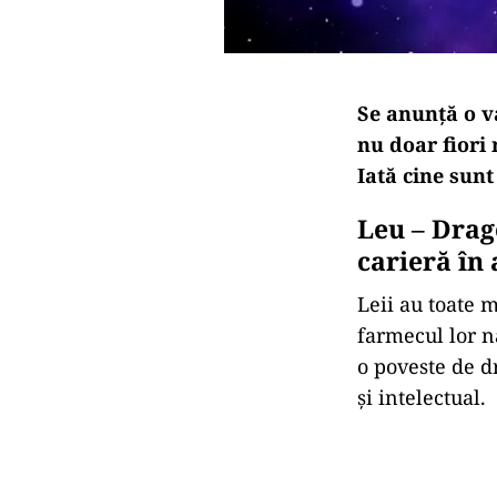
Se
anunță
o
v
nu
doar
fiori
Iată
cine
sun
Leu –
Drag
carieră în
Leii
au
toate
m
farmecul
lor
n
o
poveste
de
d
și
intelectual.