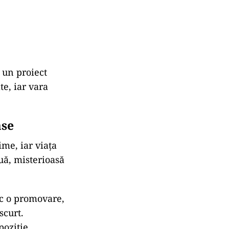
a
un
proiect
te,
iar
vara
ase
ime,
iar
viața
uă,
misterioasă
sc
o
promovare,
scurt.
poziție