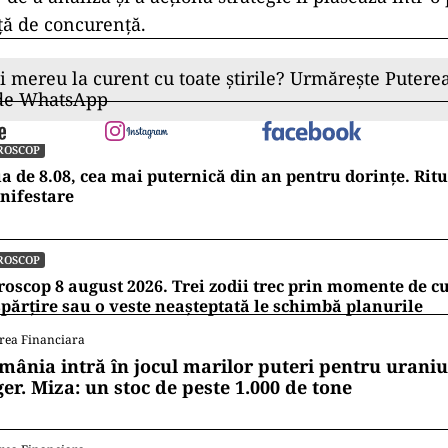
ță
de
concurență.
ii mereu la curent cu toate știrile? Urmărește Puterea
 de WhatsApp
ROSCOP
a de 8.08, cea mai puternică din an pentru dorințe. Rit
nifestare
ROSCOP
oscop 8 august 2026. Trei zodii trec prin momente de 
părțire sau o veste neașteptată le schimbă planurile
rea Financiara
mânia intră în jocul marilor puteri pentru uraniul
ger. Miza: un stoc de peste 1.000 de tone