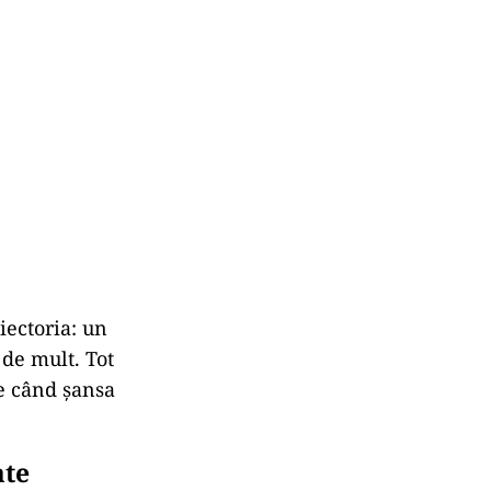
aiectoria:
un
u
de
mult.
Tot
te
când
șansa
ate