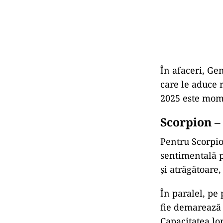
În
afaceri,
Ge
care
le
aduce
2025
este
mom
Scorpion 
Pentru
Scorpi
sentimentală
și
atrăgătoare
În
paralel,
pe
fie
demareaz
Capacitatea
lo