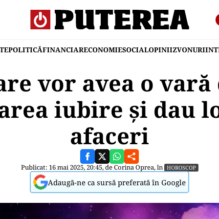
TE
POLITICĂ
FINANCIAR
ECONOMIE
SOCIAL
OPINII
ZVONURI
IN
are vor avea o vară d
rea iubire și dau l
afaceri
Publicat: 16 mai 2025, 20:45, de
Corina Oprea
, în
HOROSCOP
Adaugă-ne ca sursă preferată în Google