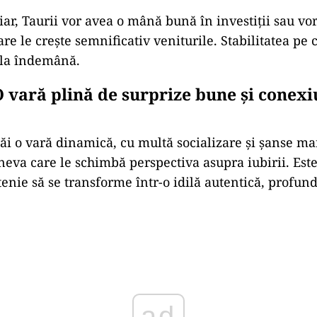
iar,
Taurii
vor
avea
o
mână
bună
în
investiții
sau
vo
are
le
crește
semnificativ
veniturile.
Stabilitatea
pe
la
îndemână.
O
vară
plină
de
surprize
bune
și
conexi
răi
o
vară
dinamică,
cu
multă
socializare
și
șanse
ma
ineva
care
le
schimbă
perspectiva
asupra
iubirii.
Est
tenie
să
se
transforme
într-
o
idilă
autentică,
profun
ad