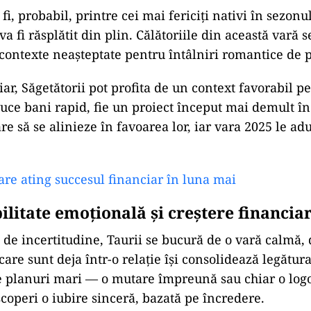
r
fi,
probabil,
printre
cei
mai
fericiți
nativi
în
sezonu
va
fi
răsplătit
din
plin.
Călătoriile
din
această
vară
s
contexte
neașteptate
pentru
întâlniri
romantice
de
p
iar,
Săgetătorii
pot
profita
de
un
context
favorabil
pe
duce
bani
rapid,
fie
un
proiect
început
mai
demult
î
are
să
se
alinieze
în
favoarea
lor,
iar
vara
2025
le
ad
are ating succesul financiar în luna mai
ilitate
emoțională
și
creștere
financia
e
de
incertitudine,
Taurii
se
bucură
de
o
vară
calmă,
care
sunt
deja
într-
o
relație
își
consolidează
legătur
e
planuri
mari —
o
mutare
împreună
sau
chiar
o
log
scoperi
o
iubire
sinceră,
bazată
pe
încredere.