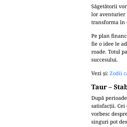
Săgetătorii
vo
lor
aventurier
transforma
în
Pe
plan
financ
fie
o
idee
le
a
roade.
Totul
p
succesului.
Vezi și:
Zodii c
Taur –
Stab
După
perioad
satisfacții.
Cei
vorbesc
despr
singuri
pot
de