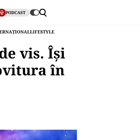
PODCAST
TERNAȚIONAL
LIFESTYLE
e vis. Își
ovitura în