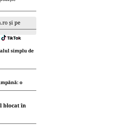
.ro și pe
ualul simplu de
cumpănă: o
 blocat în