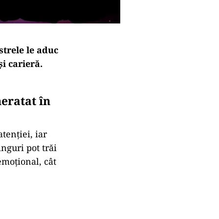
strele
le
aduc
și
carieră.
neratat
în
atenției,
iar
inguri
pot
trăi
emoțional,
cât