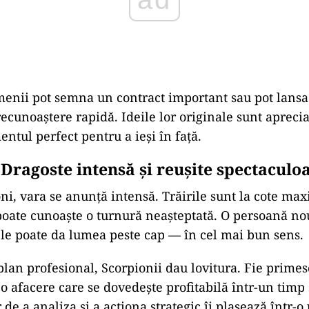
menii
pot
semna
un
contract
important
sau
pot
lans
recunoaștere
rapidă.
Ideile
lor
originale
sunt
aprecia
entul
perfect
pentru
a
ieși
în
față.
–
Dragoste
intensă
și
reușite
spectaculo
oni,
vara
se
anunță
intensă.
Trăirile
sunt
la
cote
max
poate
cunoaște
o
turnură
neașteptată.
O
persoană
no
,
le
poate
da
lumea
peste
cap —
în
cel
mai
bun
sens.
plan
profesional,
Scorpionii
dau
lovitura.
Fie
prime
ă
o
afacere
care
se
dovedește
profitabilă
într-
un
timp
r
de
a
analiza
și
a
acționa
strategic
îi
plasează
într-
o