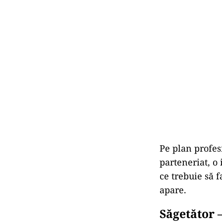
Pe
plan
profes
parteneriat,
o
ce
trebuie
să
f
apare.
Săgetător 