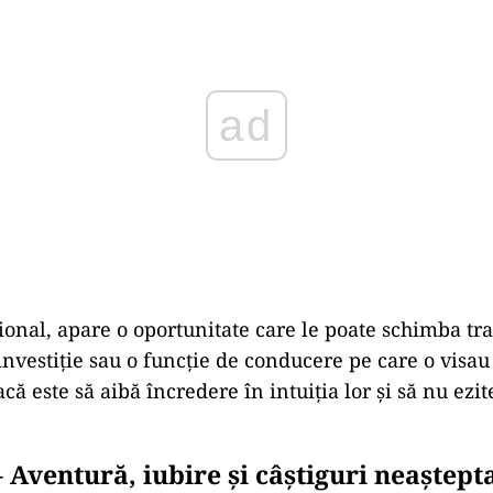
ional,
apare
o
oportunitate
care
le
poate
schimba
tr
investiție
sau
o
funcție
de
conducere
pe
care
o
visa
acă
este
să
aibă
încredere
în
intuiția
lor
și
să
nu
ezi
–
Aventură,
iubire
și
câștiguri
neaștept