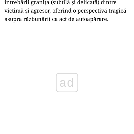
întrebării granița (subtilă și delicată) dintre
victimă și agresor, oferind o perspectivă tragică
asupra răzbunării ca act de autoapărare.
ad