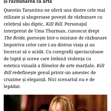
și răzbunarea ca artă
Quentin Tarantino ne oferă una dintre cele mai
stilizate și sângeroase povești de răzbunare cu
celebrul său diptic,
Kill Bill
. Personajul
interpretat de Uma Thurman, cunoscut drept
The Bride
, pornește într-o misiune de răzbunare
împotriva celor care i-au distrus viața și au
încercat să o ucidă. Cu coregrafii spectaculoase
de luptă și scene care îmbină violența cu
estetica vizuală a filmelor de arte marțiale,
Kill
Bill
redefinește genul printr-un amestec de
cruzime și eleganță. Nici scenariul nu e de
lepădat.