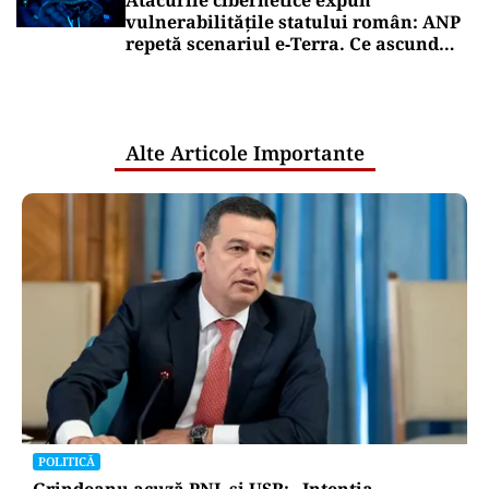
Atacurile cibernetice expun
vulnerabilitățile statului român: ANP
repetă scenariul e‑Terra. Ce ascund
comunicările oficiale și cine răspunde
pentru mentenanța IT a instituțiilor
publice
Alte Articole Importante
POLITICĂ
Grindeanu acuză PNL și USR: „Intenția