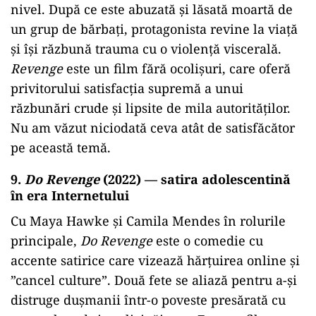
nivel. După ce este abuzată și lăsată moartă de
un grup de bărbați, protagonista revine la viață
și își răzbună trauma cu o violență viscerală.
Revenge
este un film fără ocolișuri, care oferă
privitorului satisfacția supremă a unui
răzbunări crude și lipsite de mila autorităților.
Nu am văzut niciodată ceva atât de satisfăcător
pe această temă.
9.
Do Revenge
(2022) — satira adolescentină
în era Internetului
Cu Maya Hawke și Camila Mendes în rolurile
principale,
Do Revenge
este o comedie cu
accente satirice care vizează hărțuirea online și
”cancel culture”. Două fete se aliază pentru a-și
distruge dușmanii într-o poveste presărată cu