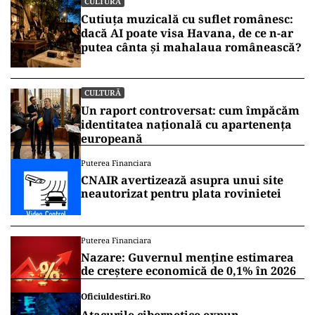
CULTURĂ
Cutiuța muzicală cu suflet românesc:
dacă AI poate visa Havana, de ce n-ar
putea cânta și mahalaua românească?
CULTURĂ
Un raport controversat: cum împăcăm
identitatea națională cu apartenența
europeană
Puterea Financiara
CNAIR avertizează asupra unui site
neautorizat pentru plata rovinietei
Puterea Financiara
Nazare: Guvernul menține estimarea
de creștere economică de 0,1% în 2026
Oficiuldestiri.ro