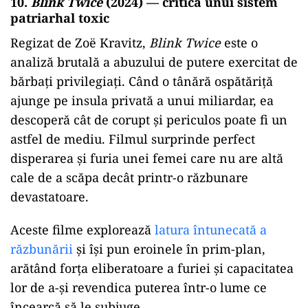
10.
Blink Twice
(2024) — critica unui sistem
patriarhal toxic
Regizat de Zoë Kravitz,
Blink Twice
este o
analiză brutală a abuzului de putere exercitat de
bărbați privilegiați. Când o tânără ospătăriță
ajunge pe insula privată a unui miliardar, ea
descoperă cât de corupt și periculos poate fi un
astfel de mediu. Filmul surprinde perfect
disperarea și furia unei femei care nu are altă
cale de a scăpa decât printr-o răzbunare
devastatoare.
Aceste filme explorează
latura întunecată a
răzbunării
și își pun eroinele în prim-plan,
arătând forța eliberatoare a furiei și capacitatea
lor de a-și revendica puterea într-o lume ce
încearcă să le subjuge.