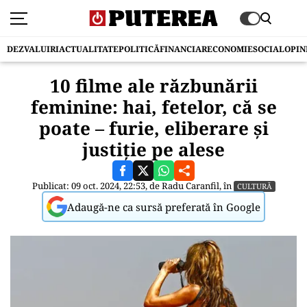
DEZVALUIRI
ACTUALITATE
POLITICĂ
FINANCIAR
ECONOMIE
SOCIAL
OPIN
10 filme ale răzbunării
feminine: hai, fetelor, că se
poate – furie, eliberare și
justiție pe alese
Publicat: 09 oct. 2024, 22:53, de
Radu Caranfil
, în
CULTURĂ
Adaugă-ne ca sursă preferată în Google