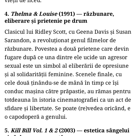
vieții de liceu.
4.
Thelma & Louise
(1991) — răzbunare,
eliberare și prietenie pe drum
Clasicul lui Ridley Scott, cu Geena Davis și Susan
Sarandon, a revoluționat genul filmelor de
răzbunare. Povestea a două prietene care devin
fugare după ce una dintre ele ucide un agresor
sexual este un simbol al eliberării de opresiune
și al solidarității feminine. Scenele finale, cu
cele două ținându-se de mână în timp ce își
conduc mașina către prăpastie, au rămas pentru
totdeauna în istoria cinematografiei ca un act de
sfidare și libertate. Se poate (re)vedea oricând, e
o capodoperă a genului.
5.
Kill Bill Vol. 1 & 2
(2003) — estetica sângelui