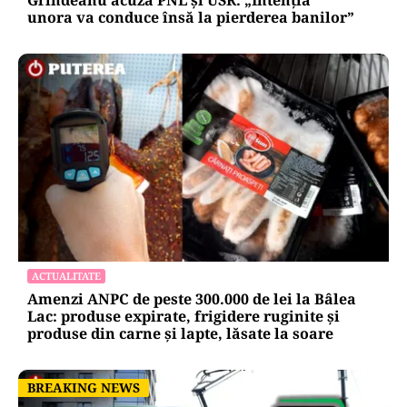
unora va conduce însă la pierderea banilor”
ACTUALITATE
Amenzi ANPC de peste 300.000 de lei la Bâlea
Lac: produse expirate, frigidere ruginite și
produse din carne și lapte, lăsate la soare
BREAKING NEWS
BREAKING NEWS