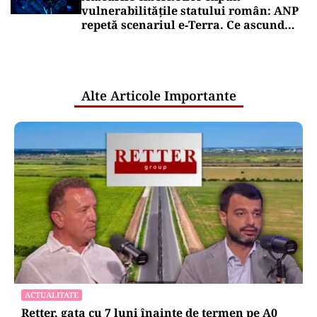
vulnerabilitățile statului român: ANP
repetă scenariul e‑Terra. Ce ascund
comunicările oficiale și cine răspunde
pentru mentenanța IT a instituțiilor
publice
Alte Articole Importante
ACTUALITATE
Retter, gata cu 7 luni înainte de termen pe A0