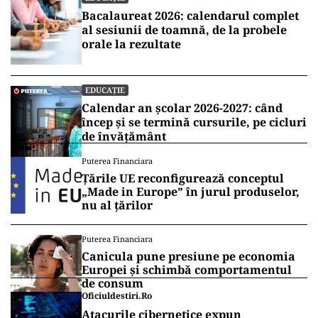
Bacalaureat 2026: calendarul complet
al sesiunii de toamnă, de la probele
orale la rezultate
EDUCAȚIE
Calendar an școlar 2026-2027: când
încep și se termină cursurile, pe cicluri
de învățământ
Puterea Financiara
Țările UE reconfigurează conceptul
„Made in Europe” în jurul produselor,
nu al țărilor
Puterea Financiara
Canicula pune presiune pe economia
Europei și schimbă comportamentul
de consum
Oficiuldestiri.ro
Atacurile cibernetice expun