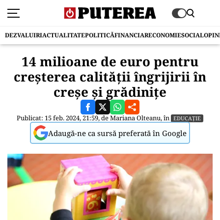
DEZVALUIRI
ACTUALITATE
POLITICĂ
FINANCIAR
ECONOMIE
SOCIAL
OPIN
14 milioane de euro pentru
creșterea calității îngrijirii în
creșe și grădinițe
Publicat: 15 feb. 2024, 21:59, de
Mariana Olteanu
, în
EDUCAȚIE
Adaugă-ne ca sursă preferată în Google