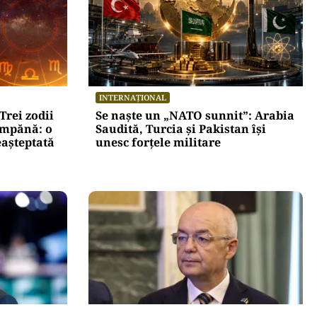
INTERNAȚIONAL
Trei zodii
Se naște un „NATO sunnit”: Arabia
umpănă: o
Saudită, Turcia și Pakistan își
eașteptată
unesc forțele militare