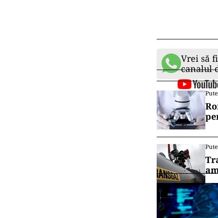
Vrei să f
canalul
Pute
Ro
pe
Pute
Tr
am