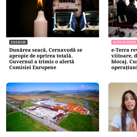
ENERGIE
ACTUALITATE
Dunărea seacă, Cernavodă se
e-Terra r
apropie de oprirea totală.
viitoare, 
Guvernul a trimis o alertă
blocaj. Cu
Comisiei Europene
operațiun