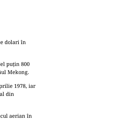
e dolari în
el puţin 800
râul Mekong.
rilie 1978, iar
al din
icul aerian în