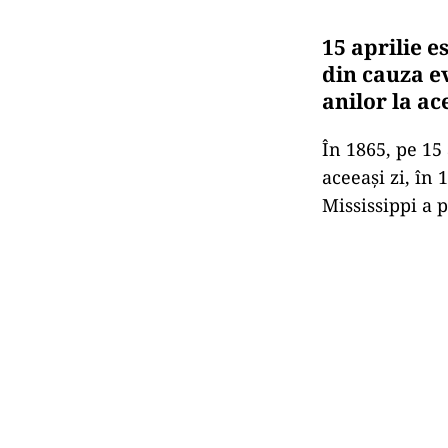
15 aprilie e
din cauza e
anilor la ac
În 1865, pe 15
aceeaşi zi, în 
Mississippi a 