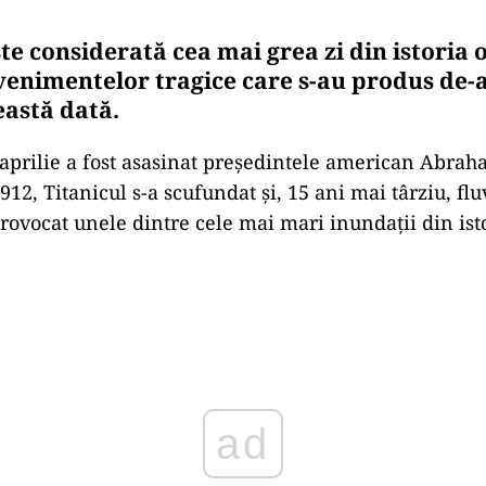
ste considerată cea mai grea zi din istoria 
venimentelor tragice care s-au produs de-
eastă dată.
 aprilie a fost asasinat preşedintele american Abrah
1912, Titanicul s-a scufundat şi, 15 ani mai târziu, flu
provocat unele dintre cele mai mari inundaţii din ist
Play