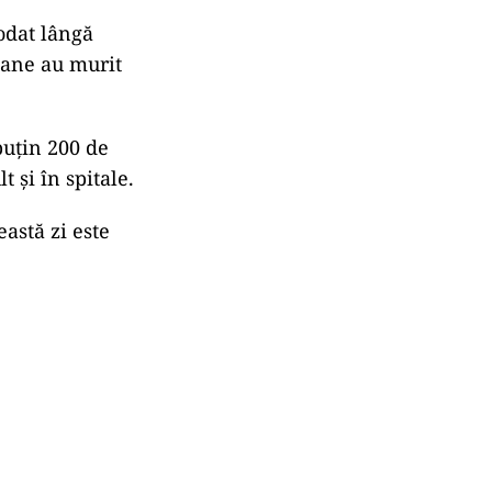
odat lângă
oane au murit
puţin 200 de
t şi în spitale.
astă zi este