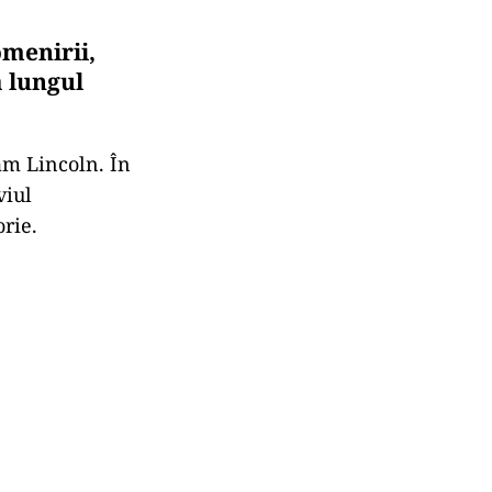
omenirii,
a lungul
am Lincoln. În
viul
orie.