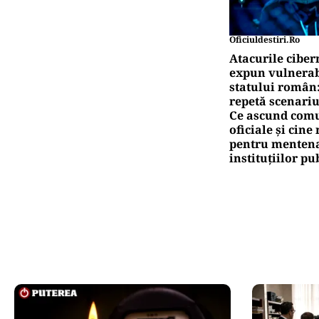
Oficiuldestiri.ro
Atacurile ciber
expun vulnerabi
statului român
repetă scenariu
Ce ascund comu
oficiale și cin
pentru mentena
instituțiilor pu