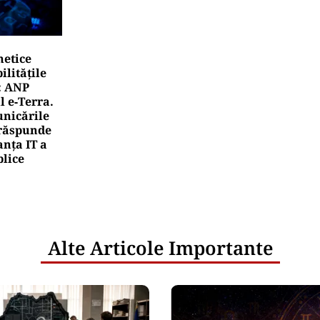
netice
litățile
: ANP
l e‑Terra.
nicările
e răspunde
nța IT a
blice
Alte Articole Importante