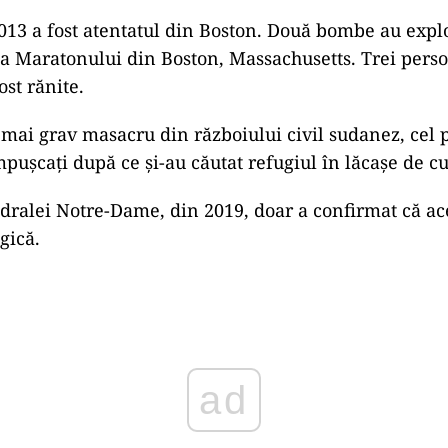
2013 a fost atentatul din Boston. Două bombe au expl
e a Maratonului din Boston, Massachusetts. Trei pers
ost rănite.
l mai grav masacru din războiului civil sudanez, cel 
împuşcaţi după ce şi-au căutat refugiul în lăcaşe de cul
dralei Notre-Dame, din 2019, doar a confirmat că ace
gică.
ad