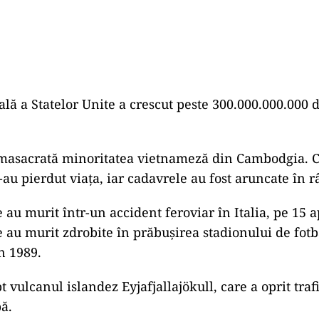
ală a Statelor Unite a crescut peste 300.000.000.000 d
 masacrată minoritatea vietnameză din Cambodgia. C
-au pierdut viaţa, iar cadavrele au fost aruncate în 
au murit într-un accident feroviar în Italia, pe 15 ap
 au murit zdrobite în prăbușirea stadionului de fotb
n 1989.
t vulcanul islandez Eyjafjallajökull, care a oprit traf
ă.