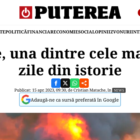
TE
POLITICĂ
FINANCIAR
ECONOMIE
SOCIAL
OPINII
ZVONURI
IN
e, una dintre cele ma
zile din istorie
Publicat: 15 apr. 2023, 09:30, de
Cristian Matache
, în
NEWS
Adaugă-ne ca sursă preferată în Google