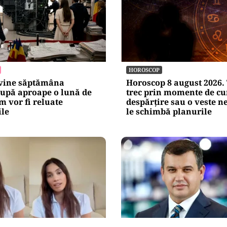
HOROSCOP
evine săptămâna
Horoscop 8 august 2026. 
după aproape o lună de
trec prin momente de c
m vor fi reluate
despărțire sau o veste n
ile
le schimbă planurile