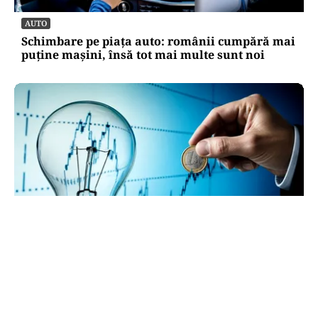
AUTO
Schimbare pe piața auto: românii cumpără mai
puține mașini, însă tot mai multe sunt noi
ECONOMIE
Cel mai scump kilowatt e cel pe care nu-l poți
muta