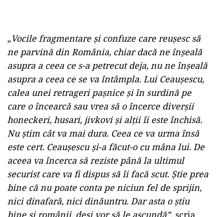
„
Vocile fragmentare şi confuze care reuşesc să
ne parvină din România, chiar dacă ne înşeală
asupra a ceea ce s-a petrecut deja, nu ne înşeală
asupra a ceea ce se va întâmpla. Lui Ceauşescu,
calea unei retrageri paşnice şi în surdină pe
care o încearcă sau vrea să o încerce diverşii
honeckeri, husari, jivkovi şi alţii îi este închisă.
Nu ştim cât va mai dura. Ceea ce va urma însă
este cert. Ceauşescu şi-a făcut-o cu mâna lui. De
aceea va încerca să reziste până la ultimul
securist care va fi dispus să îi facă scut. Ştie prea
bine că nu poate conta pe niciun fel de sprijin,
nici dinafară, nici dinăuntru. Dar asta o ştiu
bine şi românii, deşi vor să le ascundă”
, scria