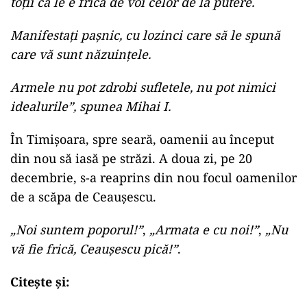
toții că le e frică de voi celor de la putere.
Manifestați pașnic, cu lozinci care să le spună
care vă sunt năzuințele.
Armele nu pot zdrobi sufletele, nu pot nimici
idealurile”, spunea Mihai I.
În Timișoara, spre seară, oamenii au început
din nou să iasă pe străzi. A doua zi, pe 20
decembrie, s-a reaprins din nou focul oamenilor
de a scăpa de Ceaușescu.
„Noi suntem poporul!”
,
„Armata e cu noi!”
,
„Nu
vă fie frică, Ceaușescu pică!”
.
Citește și: