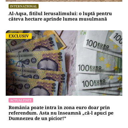
INTERNAȚIONAL
Al-Aqsa, fitilul Ierusalimului: o luptă pentru
câteva hectare aprinde lumea musulmană
EXCLUSIV
EXCLUSIV
ACTUALITATE
România poate intra în zona euro doar prin
referendum. Asta nu înseamnă „că-l apuci pe
Dumnezeu de un picior!”