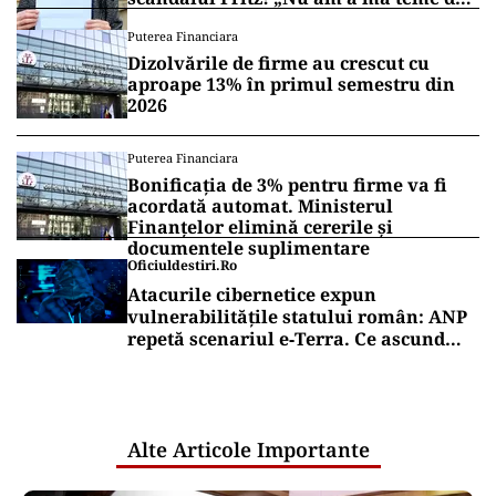
nimic!”
Puterea Financiara
Dizolvările de firme au crescut cu
aproape 13% în primul semestru din
2026
Puterea Financiara
Bonificația de 3% pentru firme va fi
acordată automat. Ministerul
Finanțelor elimină cererile și
documentele suplimentare
Oficiuldestiri.ro
Atacurile cibernetice expun
vulnerabilitățile statului român: ANP
repetă scenariul e‑Terra. Ce ascund
comunicările oficiale și cine răspunde
pentru mentenanța IT a instituțiilor
publice
Alte Articole Importante