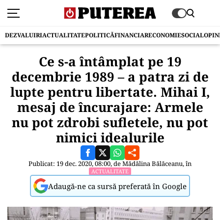
DEZVALUIRI
ACTUALITATE
POLITICĂ
FINANCIAR
ECONOMIE
SOCIAL
OPIN
Ce s-a întâmplat pe 19
decembrie 1989 – a patra zi de
lupte pentru libertate. Mihai I,
mesaj de încurajare: Armele
nu pot zdrobi sufletele, nu pot
nimici idealurile
Publicat: 19 dec. 2020, 08:00, de
Mădălina Bălăceanu
, în
ACTUALITATE
Adaugă-ne ca sursă preferată în Google