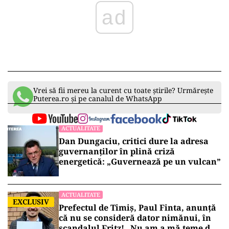
ad
Vrei să fii mereu la curent cu toate știrile? Urmărește
Puterea.ro și pe canalul de WhatsApp
ACTUALITATE
Dan Dungaciu, critici dure la adresa
guvernanților în plină criză
energetică: „Guvernează pe un vulcan”
ACTUALITATE
EXCLUSIV
Prefectul de Timiș, Paul Finta, anunță
că nu se consideră dator nimănui, în
scandalul Fritz! „Nu am a mă teme de