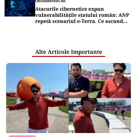
Oficiuldestiri.ro
Atacurile cibernetice expun
vulnerabilitățile statului român: ANP
repetă scenariul e‑Terra. Ce ascund
comunicările oficiale și cine răspunde
pentru mentenanța IT a instituțiilor
publice
Alte Articole Importante