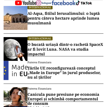
INTERNAȚIONAL
Al-Aqsa, fitilul Ierusalimului: o luptă
pentru câteva hectare aprinde lumea
musulmană
INTERNAȚIONAL
O bucată uriașă dintr-o rachetă SpaceX
ar fi lovit Luna. NASA va studia
impactul
Puterea Financiara
Țările UE reconfigurează conceptul
„Made in Europe” în jurul produselor,
nu al țărilor
Puterea Financiara
Canicula pune presiune pe economia
Europei și schimbă comportamentul
de consum