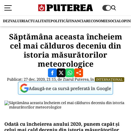
DEZVALUIRI
ACTUALITATE
POLITICĂ
FINANCIAR
ECONOMIE
SOCIAL
OPIN
Săptămâna aceasta încheiem
cel mai călduros deceniu din
istoria măsurătorilor
meteorologice
Publicat: 27 dec. 2020, 21:15, de
Ziarul Puterea
, în
INTERNAȚIONAL
Adaugă-ne ca sursă preferată în Google
Odată cu încheierea anului 2020, punem capăt și
celui mai cald deceniu din istoria măsurătorilor