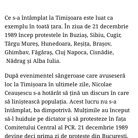
Ce s-a întâmplat la Timișoara este luat ca
exemplu în toată țara. În ziua de 21 decembrie
1989 încep protestele în Buziaș, Sibiu, Cugir,
Târgu Mureș, Hunedoara, Reșița, Brașov,
Ghimbav, Făgăraș, Cluj Napoca, Cisnădie,
Nădrag și Alba Iulia.
După evenimentel sângeroase care avuseseră
loc la Timișoara în ultimele zile, Nicolae
Ceaușescu s-a hotărât să țină un discurs în care
să liniștească populația. Acest lucru nu s-a
întâmplat, ba dimpotrivă. Mulțimile au început
să-l huiduie pe dictator și să protesteze în fața
Comitetului Central al PCR. 21 decembrie 1989
devine deci prima zi de proteste din București.