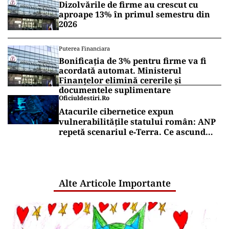
Dizolvările de firme au crescut cu
aproape 13% în primul semestru din
2026
Puterea Financiara
Bonificația de 3% pentru firme va fi
acordată automat. Ministerul
Finanțelor elimină cererile și
documentele suplimentare
Oficiuldestiri.ro
Atacurile cibernetice expun
vulnerabilitățile statului român: ANP
repetă scenariul e‑Terra. Ce ascund
comunicările oficiale și cine răspunde
pentru mentenanța IT a instituțiilor
publice
Alte Articole Importante