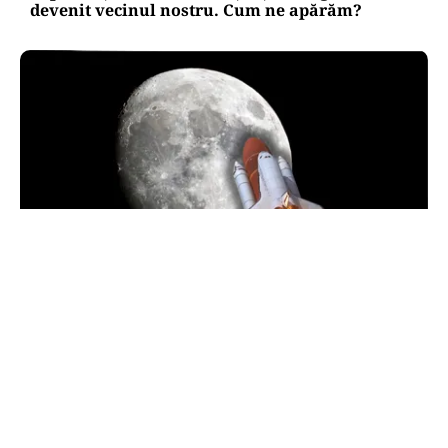
devenit vecinul nostru. Cum ne apărăm?
INTERNAȚIONAL
O bucată uriașă dintr-o rachetă SpaceX ar fi
lovit Luna. NASA va studia impactul
TOS
Politica Cookies
Protecția Datelor Personale
Despre Noi
Publicitate
Echipa