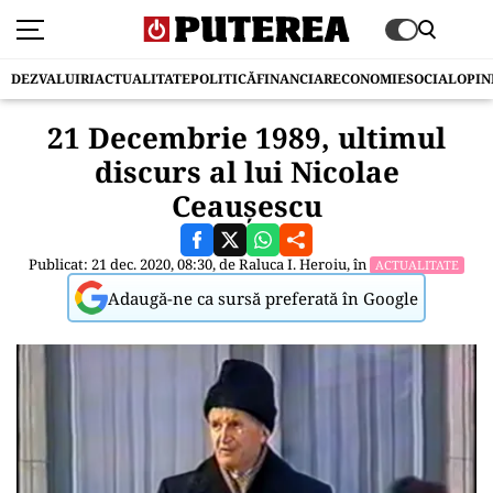
DEZVALUIRI
ACTUALITATE
POLITICĂ
FINANCIAR
ECONOMIE
SOCIAL
OPIN
21 Decembrie 1989, ultimul
discurs al lui Nicolae
Ceaușescu
Publicat: 21 dec. 2020, 08:30, de
Raluca I. Heroiu
, în
ACTUALITATE
Adaugă-ne ca sursă preferată în Google