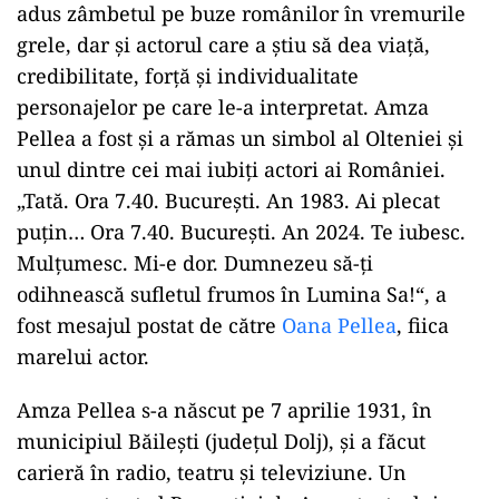
adus zâmbetul pe buze românilor în vremurile
grele, dar și actorul care a știu să dea viață,
credibilitate, forță și individualitate
personajelor pe care le-a interpretat. Amza
Pellea a fost și a rămas un simbol al Olteniei și
unul dintre cei mai iubiți actori ai României.
„Tată. Ora 7.40. București. An 1983. Ai plecat
puțin… Ora 7.40. București. An 2024. Te iubesc.
Mulțumesc. Mi-e dor. Dumnezeu să-ți
odihnească sufletul frumos în Lumina Sa!“, a
fost mesajul postat de către
Oana Pellea
, fiica
marelui actor.
Amza Pellea s-a născut pe 7 aprilie 1931, în
municipiul Băilești (județul Dolj), și a făcut
carieră în radio, teatru și televiziune. Un