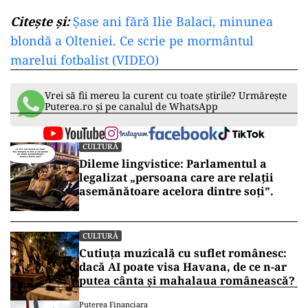
Citește și:
Șase ani fără Ilie Balaci, minunea
blondă a Olteniei. Ce scrie pe mormântul
marelui fotbalist (VIDEO)
Vrei să fii mereu la curent cu toate știrile? Urmărește
Puterea.ro și pe canalul de WhatsApp
CULTURĂ
Dileme lingvistice: Parlamentul a
legalizat „persoana care are relații
asemănătoare acelora dintre soți”.
CULTURĂ
Cutiuța muzicală cu suflet românesc:
dacă AI poate visa Havana, de ce n-ar
putea cânta și mahalaua românească?
Puterea Financiara