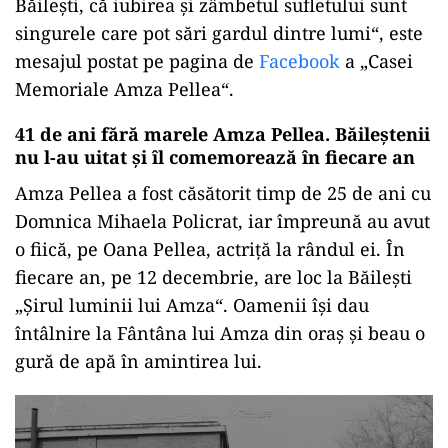
Băilești, că iubirea și zâmbetul sufletului sunt
singurele care pot sări gardul dintre lumi“, este
mesajul postat pe pagina de
Facebook
a „Casei
Memoriale Amza Pellea“.
41 de ani fără marele Amza Pellea. Băileștenii
nu l-au uitat și îl comemorează în fiecare an
Amza Pellea a fost căsătorit timp de 25 de ani cu
Domnica Mihaela Policrat, iar împreună au avut
o fiică, pe Oana Pellea, actriță la rândul ei. În
fiecare an, pe 12 decembrie, are loc la Băilești
„Șirul luminii lui Amza“. Oamenii își dau
întâlnire la Fântâna lui Amza din oraș și beau o
gură de apă în amintirea lui.