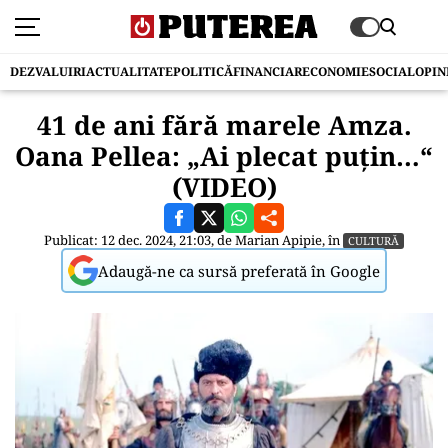
DEZVALUIRI
ACTUALITATE
POLITICĂ
FINANCIAR
ECONOMIE
SOCIAL
OPIN
41 de ani fără marele Amza.
Oana Pellea: „Ai plecat puțin…“
(VIDEO)
Publicat: 12 dec. 2024, 21:03, de
Marian Apipie
, în
CULTURĂ
Adaugă-ne ca sursă preferată în Google