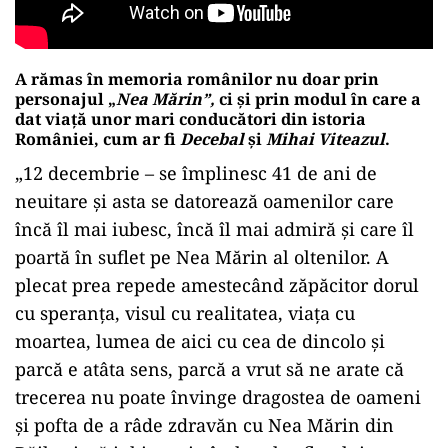
A rămas în memoria românilor nu doar prin
personajul „
Nea Mărin”,
ci și prin modul în care a
dat viață unor mari conducători din istoria
României, cum ar fi
Decebal
și
Mihai Viteazul
.
„12 decembrie – se împlinesc 41 de ani de
neuitare și asta se datorează oamenilor care
încă îl mai iubesc, încă îl mai admiră şi care îl
poartă în suflet pe Nea Mărin al oltenilor. A
plecat prea repede amestecând zăpăcitor dorul
cu speranța, visul cu realitatea, viața cu
moartea, lumea de aici cu cea de dincolo și
parcă e atâta sens, parcă a vrut să ne arate că
trecerea nu poate învinge dragostea de oameni
și pofta de a râde zdravăn cu Nea Mărin din