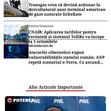
Transgaz vrea să devină acționar la
dezvoltatorul unui terminal american
de gaze naturale lichefiate
Puterea Financiara
CNAIR: Aplicarea tarifelor pentru
rovinietă și sistemul TollRo va începe
la 1 octombrie
Oficiuldestiri.ro
Atacurile cibernetice expun
vulnerabilitățile statului român: ANP
repetă scenariul e‑Terra. Ce ascund
comunicările oficiale și cine răspunde
pentru mentenanța IT a instituțiilor
publice
Alte Articole Importante