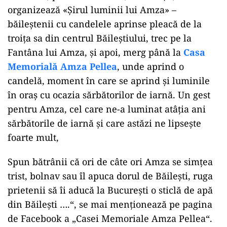
organizează «Șirul luminii lui Amza» –
băileștenii cu candelele aprinse pleacă de la
troiţa sa din centrul Băileştiului, trec pe la
Fantâna lui Amza, și apoi, merg până la
Casa
Memorială Amza Pellea
, unde aprind o
candelă, moment în care se aprind şi luminile
în oraş cu ocazia sărbătorilor de iarnă. Un gest
pentru Amza, cel care ne-a luminat atâţia ani
sărbătorile de iarnă şi care astăzi ne lipseşte
foarte mult,
Spun bătrânii că ori de câte ori Amza se simțea
trist, bolnav sau îl apuca dorul de Băilești, ruga
prietenii să îi aducă la București o sticlă de apă
din Băilești ….“, se mai menționează pe pagina
de Facebook a „Casei Memoriale Amza Pellea“.