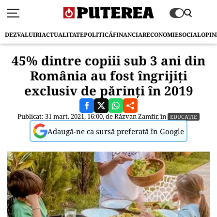
DEZVALUIRI
ACTUALITATE
POLITICĂ
FINANCIAR
ECONOMIE
SOCIAL
OPIN
45% dintre copiii sub 3 ani din
România au fost îngrijiți
exclusiv de părinți în 2019
Publicat: 31 mart. 2021, 16:00, de
Răzvan Zamfir
, în
EDUCAȚIE
Adaugă-ne ca sursă preferată în Google