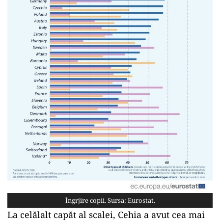
Îngrjire copii. Sursa: Eurostat.
La celălalt capăt al scalei, Cehia a avut cea mai