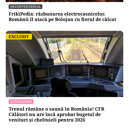
NECONVENTIONAL
FrikiPedia: răzbunarea electrocasnicelor.
Românii îl atacă pe Bolojan cu fierul de călcat
EXCLUSIV
EXCLUSIV
ACTUALITATE
Trenul rămâne o saună în România! CFR
Călători nu are încă aprobat bugetul de
venituri și cheltuieli pentru 2026