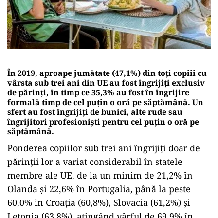
În 2019, aproape jumătate (47,1%) din toți copiii cu
vârsta sub trei ani din UE au fost îngrijiți exclusiv
de părinți, în timp ce 35,3% au fost în îngrijire
formală timp de cel puțin o oră pe săptămână. Un
sfert au fost îngrijiți de bunici, alte rude sau
îngrijitori profesioniști pentru cel puțin o oră pe
săptămână.
Ponderea copiilor sub trei ani îngrijiți doar de
părinții lor a variat considerabil în statele
membre ale UE, de la un minim de 21,2% în
Olanda și 22,6% în Portugalia, până la peste
60,0% în Croația (60,8%), Slovacia (61,2%) și
Letonia (63,8%), atingând vârful de 69,9% în