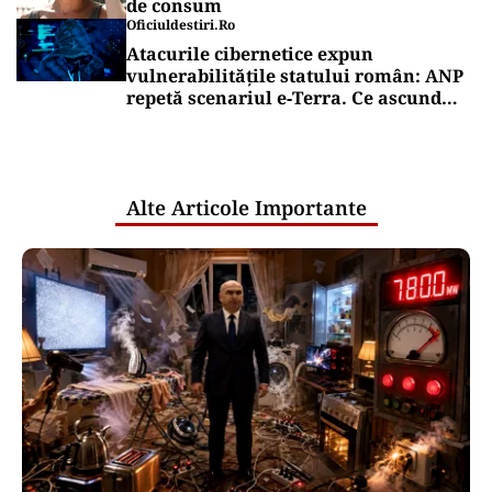
de consum
Oficiuldestiri.ro
Atacurile cibernetice expun
vulnerabilitățile statului român: ANP
repetă scenariul e‑Terra. Ce ascund
comunicările oficiale și cine răspunde
pentru mentenanța IT a instituțiilor
publice
Alte Articole Importante