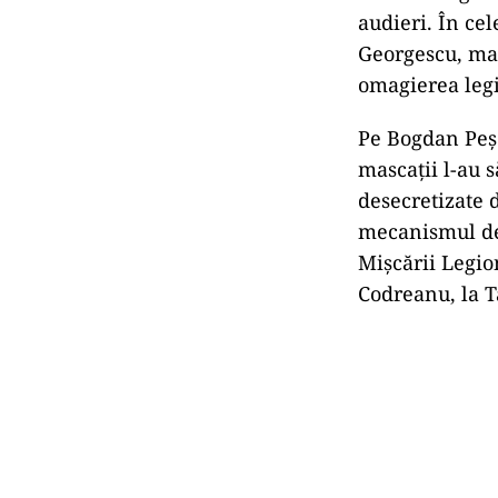
audieri. În ce
Georgescu, mai
omagierea legi
Pe Bogdan Peșch
mascații l-au s
desecretizate 
mecanismul de d
Mișcării Legio
Codreanu, la Tâ