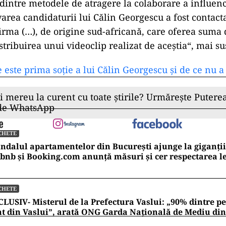
 dintre metodele de atragere la colaborare a influen
rea candidaturii lui Călin Georgescu a fost contact
firma (…), de origine sud-africană, care oferea suma 
tribuirea unui videoclip realizat de aceştia“, mai su
 este prima soție a lui Călin Georgescu și de ce nu a 
ii mereu la curent cu toate știrile? Urmărește Puterea
 de WhatsApp
CHETE
ndalul apartamentelor din București ajunge la giganții
bnb și Booking.com anunță măsuri și cer respectarea le
CHETE
LUSIV- Misterul de la Prefectura Vaslui: „90% dintre pe
t din Vaslui”, arată ONG Garda Națională de Mediu di