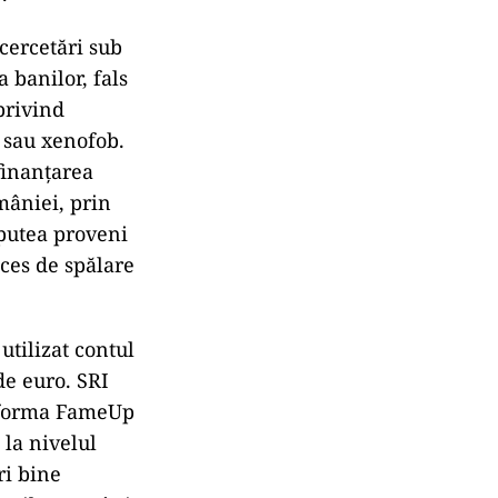
cercetări sub
a banilor, fals
privind
t sau xenofob.
finanţarea
mâniei, prin
 putea proveni
oces de spălare
utilizat contul
de euro. SRI
atforma FameUp
 la nivelul
ri bine