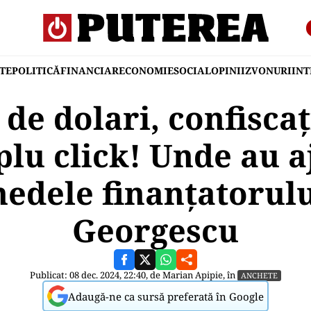
TE
POLITICĂ
FINANCIAR
ECONOMIE
SOCIAL
OPINII
ZVONURI
IN
 de dolari, confiscaț
plu click! Unde au a
edele finanțatorului
Georgescu
Publicat: 08 dec. 2024, 22:40, de
Marian Apipie
, în
ANCHETE
Adaugă-ne ca sursă preferată în Google