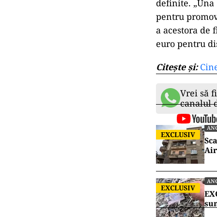
definite. „Una
pentru promova
a acestora de 
euro pentru dis
Citește și:
Cine
Vrei să f
canalul
AN
EXCLUSIV
Sca
Air
AN
EXCLUSIV
EXC
sun