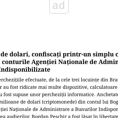
de dolari, confiscați printr-un simplu c
n conturile Agenției Naționale de Admin
Indisponibilizate
chezițiile efectuate, de la cele trei locuinţe din Bra
 au fost ridicate mai multe dispozitive, calculatoare
au fost supuse unor percheziţii informatice. Anchetato
 milioane de dolari (criptomonede) din contul lui Bo
ției Naționale de Administrare a Bunurilor Indisponi
a audierilor, Bogdan Peșchir a fost lăsat în libertate