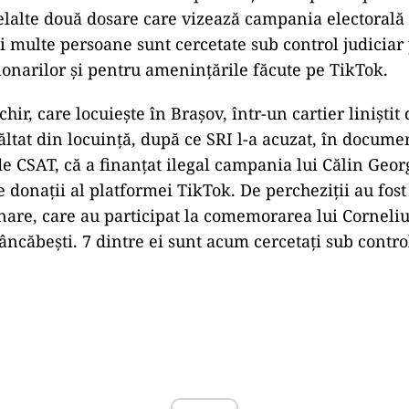
lelalte două dosare care vizează campania electorală 
 multe persoane sunt cercetate sub control judiciar
onarilor și pentru amenințările făcute pe TikTok.
ir, care locuiește în Brașov, într-un cartier liniștit 
ăltat din locuință, după ce SRI l-a acuzat, în docume
de CSAT, că a finanțat ilegal campania lui Călin Geo
onații al platformei TikTok. De percheziții au fost v
nare, care au participat la comemorarea lui Corneli
ncăbești. 7 dintre ei sunt acum cercetați sub control
Play