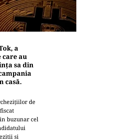
Tok, a
e care au
ința sa din
o campania
n casă.
chezițiilor de
fiscat
din buzunar cel
ndidatului
ziții și