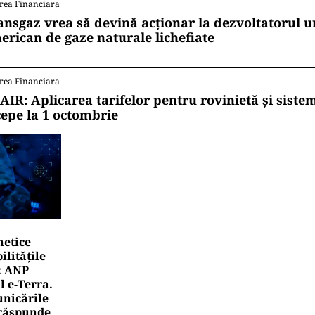
rea Financiara
ansgaz vrea să devină acționar la dezvoltatorul u
erican de gaze naturale lichefiate
rea Financiara
AIR: Aplicarea tarifelor pentru rovinietă și siste
cepe la 1 octombrie
netice
litățile
: ANP
l e‑Terra.
nicările
e răspunde