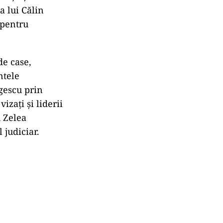
a lui Călin
 pentru
de case,
ntele
rgescu prin
izați și liderii
u Zelea
 judiciar.