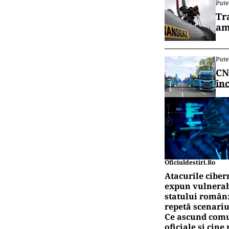
Pute
Tr
am
Pute
CN
în
Oficiuldestiri.ro
Atacurile ciber
expun vulnerabi
statului român
repetă scenariu
Ce ascund comu
oficiale și cin