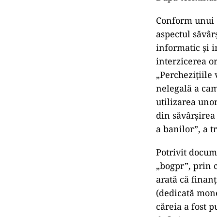
Conform unui c
aspectul săvârş
informatic şi 
interzicerea or
„Percheziţiile
nelegală a cam
utilizarea uno
din săvârşirea 
a banilor”, a 
Potrivit docum
„bogpr”, prin 
arată că finan
(dedicată mone
căreia a fost p