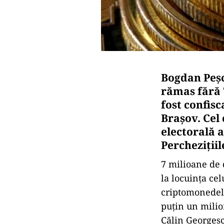
Bogdan Peșc
rămas fără 
fost confisc
Brașov. Cel
electorală a
Perchezițiil
7 milioane de d
la locuința ce
criptomonedele
puțin un milio
Călin Georgescu