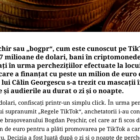
hir sau „bogpr“, cum este cunoscut pe Tik
7 milioane de dolari, bani în criptomoned
ați în urma perchezițiilor efectuate la locu
 care a finanțat cu peste un milion de eur
 lui Călin Georgescu s-a trezit cu mascații î
e și audierile au durat o zi și o noapte.
olari, confiscați printr-un simplu click. În urma per
lui supranumit „Regele TikTok“, anchetatorii i-au con
 brașoveanului Bogdan Peșchir, cel care ar fi scos 
n de euro pentru a plăti promovarea pe TikTok a ca
. Decizia a fost luată după o zi și o noapte de perche