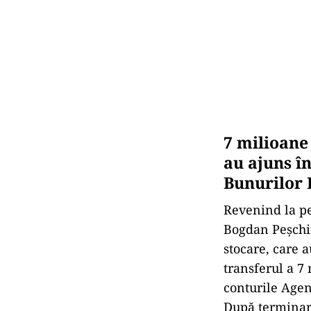
7 milioane 
au ajuns î
Bunurilor 
Revenind la per
Bogdan Peșchir
stocare, care 
transferul a 7
conturile Agen
După terminare