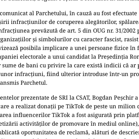
omunicat al Parchetului, în cauză au fost efectuate 
irii infracţiunilor de coruperea alegătorilor, spălare
infracţiunea prevăzută de art. 5 din OUG nr. 31/2002 
ganizaţiilor şi simbolurilor cu caracter fascist, rasis
 vizează posibila implicare a unei persoane fizice în 
paniei electorale a unui candidat la Preşedinţia Ro
r sume de bani cu privire la care există indicii că ar
unor infracţiuni, fiind ulterior introduse într-un pr
transmis Parchetul.
entelor prezentate de SRI la CSAT, Bogdan Peşchir a 
care a realizat donaţii pe TikTok de peste un milion 
ţarea influencerilor TikTok a fost asigurată prin pl
tizării activităţilor de promovare în mediul online),
ublicată oportunitatea de reclamă, alături de descrie