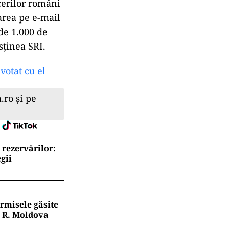
cerilor români
area pe e-mail
de 1.000 de
sținea SRI.
votat cu el
.ro și pe
 rezervărilor:
gii
rmisele găsite
n R. Moldova