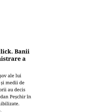
lick. Banii
istrare a
şov ale lui
 şi medii de
rii au decis
gdan Peșchir în
bilizate.
.