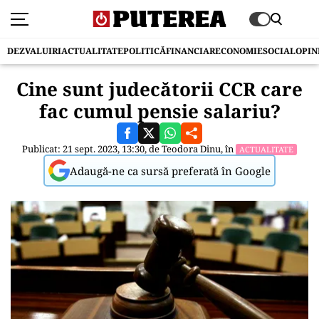
DEZVALUIRI
ACTUALITATE
POLITICĂ
FINANCIAR
ECONOMIE
SOCIAL
OPIN
Cine sunt judecătorii CCR care
fac cumul pensie salariu?
Publicat: 21 sept. 2023, 13:30, de
Teodora Dinu
, în
ACTUALITATE
Adaugă-ne ca sursă preferată în Google