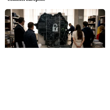
ACTUALITATE
e-Terra revine săptămâna viitoare, după
aproape o lună de blocaj. Cum vor fi reluate
operațiunile
TOS
Politica Cookies
Protecția Datelor Personale
Despre Noi
Publicitate
Echipa