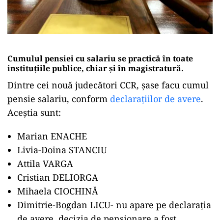
Cumulul pensiei cu salariu se practică în toate
instituțiile publice, chiar și în magistratură.
Dintre cei nouă judecători CCR, șase facu cumul
pensie salariu, conform
declarațiilor de avere
.
Aceștia sunt:
Marian ENACHE
Livia-Doina STANCIU
Attila VARGA
Cristian DELIORGA
Mihaela CIOCHINĂ
Dimitrie-Bogdan LICU- nu apare pe declaraţia
de avere, decizia de pensionare a fost