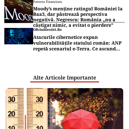
Puterea Financiara
Moody’s menține ratingul României la
Baa3, dar păstrează perspectiva
negativă. Negrescu: România „nu a
câștigat nimic, a evitat o pierdere”
Oficiuldestiri.ro
Atacurile cibernetice expun
vulnerabilitățile statului român: ANP
repetă scenariul e‑Terra. Ce ascund
comunicările oficiale și cine răspunde
pentru mentenanța IT a instituțiilor
publice
Alte Articole Importante