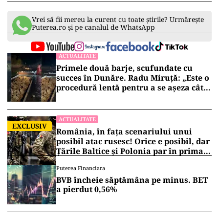
Vrei să fii mereu la curent cu toate știrile? Urmărește
Puterea.ro și pe canalul de WhatsApp
ACTUALITATE
Primele două barje, scufundate cu
succes în Dunăre. Radu Miruță: „Este o
procedură lentă pentru a se așeza cât
mai bine”
ACTUALITATE
EXCLUSIV
România, în fața scenariului unui
posibil atac rusesc! Orice e posibil, dar
Țările Baltice și Polonia par în prima
linie!
Puterea Financiara
BVB încheie săptămâna pe minus. BET
a pierdut 0,56%