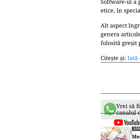
Software-ul a 
etice, în spec
Alt aspect îngr
genera articole
folosită greșit
Citește și:
Iată
Vrei să f
canalul
SĂ
Mes