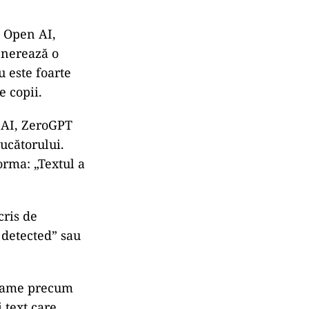
e Open AI,
generează o
u este foarte
de copii.
e AI, ZeroGPT
ucătorului.
orma: „Textul a
cris de
 detected” sau
ograme precum
text care