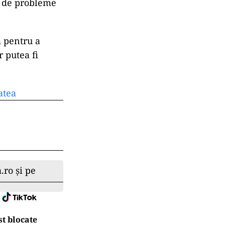
a de probleme
tă pentru a
r putea fi
atea
.ro și pe
t blocate