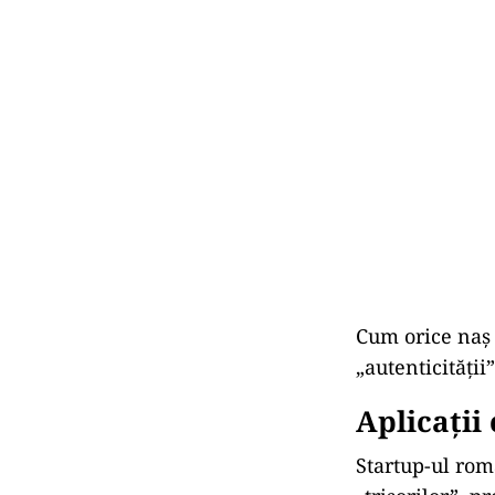
Cum orice naș î
„autenticității”
Aplicații
Startup-ul ro