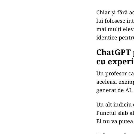
Chiar și fără 
lui folosesc in
mai mulți elev
identice pentru
ChatGPT p
cu exper
Un profesor ca
aceleași exemp
generat de AI.
Un alt indiciu
Punctul slab a
El nu va putea