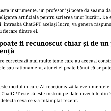
aceste instrumente, un profesor își poate da seama da
teligența artificială pentru scrierea unor lucrări. D
i întreabă ChatGPT același lucru, va genera răspun
 fiecare dintre ei.
oate fi recunoscut chiar și de un
iență
re corectează mai multe teme care au aceeași constr
le sau raționament, atunci el poate bănui că ar putea
 este modul în care AI reacționează la evenimentele 
l ChatGPT este că este instruit pe date învechite din 
 detecta ceva ce s-a întâmplat recent.