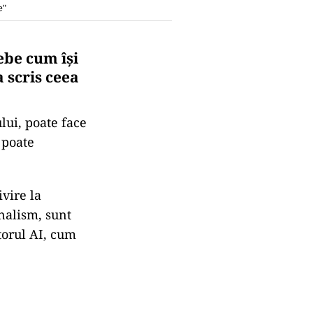
e"
ebe cum își
 scris ceea
lui, poate face
 poate
vire la
rnalism, sunt
utorul AI, cum