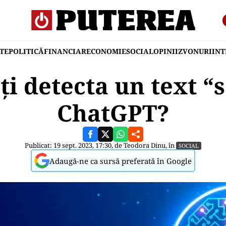
TE
POLITICĂ
FINANCIAR
ECONOMIE
SOCIAL
OPINII
ZVONURI
IN
i detecta un text “s
ChatGPT?
Publicat: 19 sept. 2023, 17:30, de
Teodora Dinu
, în
SOCIAL
Adaugă-ne ca sursă preferată în Google