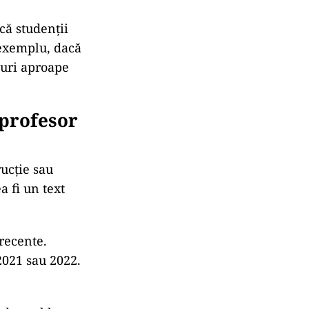
că studenții
e exemplu, dacă
suri aproape
 profesor
ucție sau
 fi un text
recente.
2021 sau 2022.