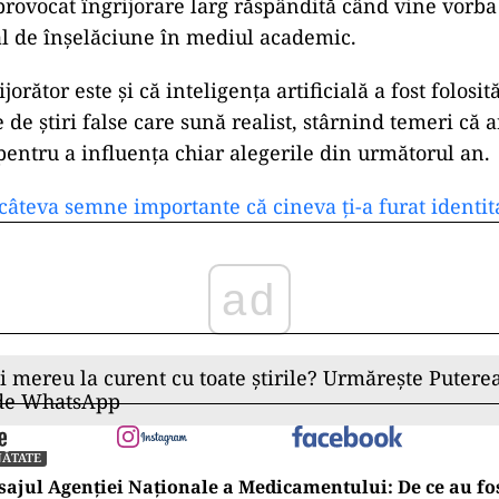
provocat îngrijorare larg răspândită când vine vorb
ial de înșelăciune în mediul academic.
ijorător este și că inteligența artificială a fost folosi
 de știri false care sună realist, stârnind temeri că a
 pentru a influența chiar alegerile din următorul an.
 câteva semne importante că cineva ți-a furat identit
ad
ii mereu la curent cu toate știrile? Urmărește Puterea
 de WhatsApp
NĂTATE
ajul Agenției Naționale a Medicamentului: De ce au fos