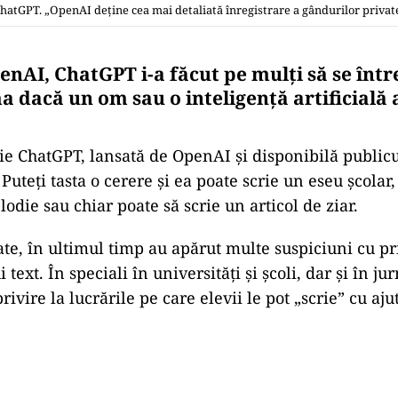
hatGPT. „OpenAI deține cea mai detaliată înregistrare a gândurilor privat
enAI, ChatGPT i-a făcut pe mulți să se într
 dacă un om sau o inteligență artificială a
e ChatGPT, lansată de OpenAI și disponibilă publicu
Puteți tasta o cerere și ea poate scrie un eseu școlar,
die sau chiar poate să scrie un articol de ziar.
te, în ultimul timp au apărut multe suspiciuni cu pri
text. În speciali în universități și școli, dar și în ju
privire la lucrările pe care elevii le pot „scrie” cu aj
Play