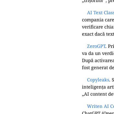
„trișorilor”, p
AI Text Class
compania care 
verificare chi
exact dacă tex
ZeroGPT
. Pr
va da un verdi
După activarea
fost generat d
Copyleaks
. 
inteligența ar
„AI content de
Writen AI Co
ChatGPT (Open