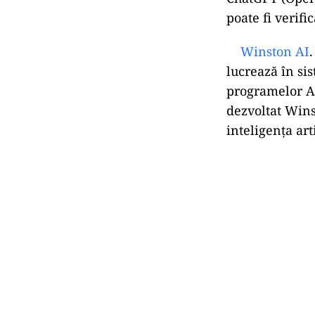
poate fi verifi
Winston AI
lucrează în si
programelor A
dezvoltat Wins
inteligența art