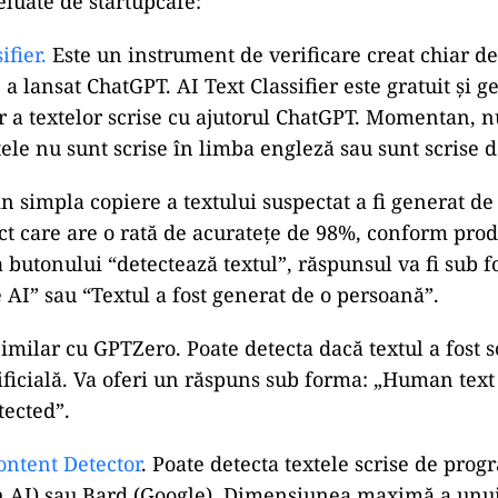
reluate de startupcafe:
ifier.
Este un instrument de verificare creat chiar d
a lansat ChatGPT. AI Text Classifier este gratuit și 
ar a textelor scrise cu ajutorul ChatGPT. Momentan, n
tele nu sunt scrise în limba engleză sau sunt scrise 
in simpla copiere a textului suspectat a fi generat d
ct care are o rată de acuratețe de 98%, conform prod
 butonului “detectează textul”, răspunsul va fi sub f
e AI” sau “Textul a fost generat de o persoană”.
Similar cu GPTZero. Poate detecta dacă textul a fost s
tificială. Va oferi un răspuns sub forma: „Human text
tected”.
ntent Detector
. Poate detecta textele scrise de pr
 AI) sau Bard (Google). Dimensiunea maximă a unui 