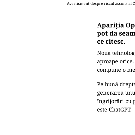
Avertisment despre riscul ascuns al C
Apariția Op
pot da seama
ce citesc.
Noua tehnologi
aproape orice. 
compune o melo
Pe bună drepta
generarea unui 
îngrijorări cu 
este ChatGPT.