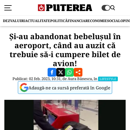
DEZVALUIRI
ACTUALITATE
POLITICĂ
FINANCIAR
ECONOMIE
SOCIAL
OPIN
Și-au abandonat bebelușul în
aeroport, când au auzit că
trebuie să-i cumpere bilet de
avion!
Publicat: 02 feb. 2023, 10:31, de
Aura Bănescu
, în
LIFESTYLE
Adaugă-ne ca sursă preferată în Google