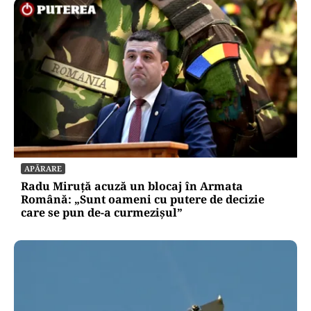
APĂRARE
Radu Miruță acuză un blocaj în Armata
Română: „Sunt oameni cu putere de decizie
care se pun de-a curmezișul”