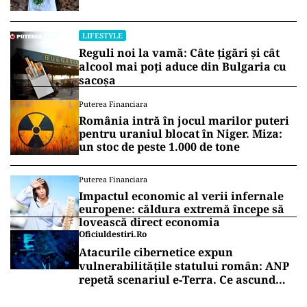
LIFESTYLE
Reguli noi la vamă: Câte țigări și cât
alcool mai poți aduce din Bulgaria cu
sacoșa
Puterea Financiara
România intră în jocul marilor puteri
pentru uraniul blocat în Niger. Miza:
un stoc de peste 1.000 de tone
Puterea Financiara
Impactul economic al verii infernale
europene: căldura extremă începe să
lovească direct economia
Oficiuldestiri.ro
Atacurile cibernetice expun
vulnerabilitățile statului român: ANP
repetă scenariul e‑Terra. Ce ascund
comunicările oficiale și cine răspunde