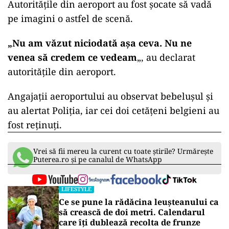
Autoritățile din aeroport au fost șocate să vadă
pe imagini o astfel de scenă.
„Nu am văzut niciodată așa ceva. Nu ne
venea să credem ce vedeam
„, au declarat
autoritățile din aeroport.
Angajații aeroportului au observat bebelușul și
au alertat Poliția, iar cei doi cetățeni belgieni au
fost reținuți.
Vrei să fii mereu la curent cu toate știrile? Urmărește
Puterea.ro și pe canalul de WhatsApp
LIFESTYLE
Ce se pune la rădăcina leușteanului ca
să crească de doi metri. Calendarul
care îți dublează recolta de frunze