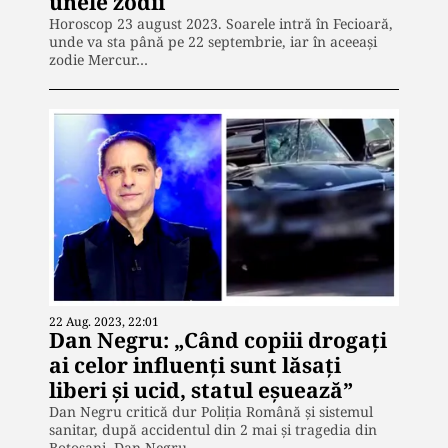
unele zodii
Horoscop 23 august 2023. Soarele intră în Fecioară,
unde va sta până pe 22 septembrie, iar în aceeași
zodie Mercur…
22 Aug. 2023, 22:01
Dan Negru: „Când copiii drogați
ai celor influenți sunt lăsați
liberi și ucid, statul eșuează”
Dan Negru critică dur Poliția Română și sistemul
sanitar, după accidentul din 2 mai și tragedia din
Botoșani. Dan Negru…