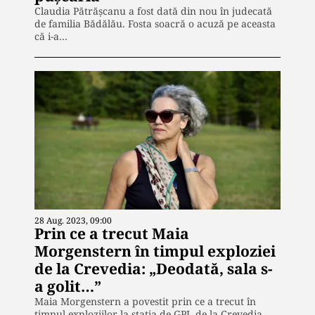
Claudia Pătrășcanu a fost dată din nou în judecată
de familia Bădălău. Fosta soacră o acuză pe aceasta
că i-a…
28 Aug. 2023, 09:00
Prin ce a trecut Maia
Morgenstern în timpul exploziei
de la Crevedia: „Deodată, sala s-
a golit…”
Maia Morgenstern a povestit prin ce a trecut în
timpul exploziilor la stația de GPL de la Crevedia.