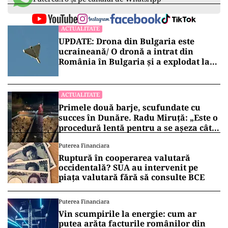
ACTUALITATE
UPDATE: Drona din Bulgaria este
ucraineană/ O dronă a intrat din
România în Bulgaria şi a explodat la
100 de metri de graniţă
ACTUALITATE
Primele două barje, scufundate cu
succes în Dunăre. Radu Miruță: „Este o
procedură lentă pentru a se așeza cât
mai bine”
Puterea Financiara
Ruptură în cooperarea valutară
occidentală? SUA au intervenit pe
piața valutară fără să consulte BCE
Puterea Financiara
Vin scumpirile la energie: cum ar
putea arăta facturile românilor din