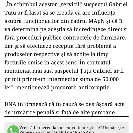
„În schimbul acestor „servicii” suspectul Gabriel
Ţuţu ar fi lăsat să se creadă că are influenţă
asupra funcţionarilor din cadrul MApN şi că îi
va determina pe aceştia să încredinţeze direct şi
fără proceduri publice contractele de furnizare,
dar şi să efectueze recepţia fără problemă a
produselor respective şi să achite la timp
facturile emise în acest sens. În contextul
menţionat mai sus, suspectul Ţuţu Gabriel ar fi
primit printr-un intermediar suma de 50.000
lei”, menţionează procurorii anticorupţie.
DNA informează că în cauză se desfăşoară acte
de urmărire penală şi faţă de alte persoane.
Vrei să fii mereu la curent cu toate știrile? Urmărește
Puterea.ro și pe canalul de WhatsApp