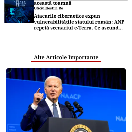
această toamnă
Oficiuldestiri.ro
Atacurile cibernetice expun
vulnerabilitățile statului român: ANP
repetă scenariul e‑Terra. Ce ascund
comunicările oficiale și cine răspunde
pentru mentenanța IT a instituțiilor
publice
Alte Articole Importante