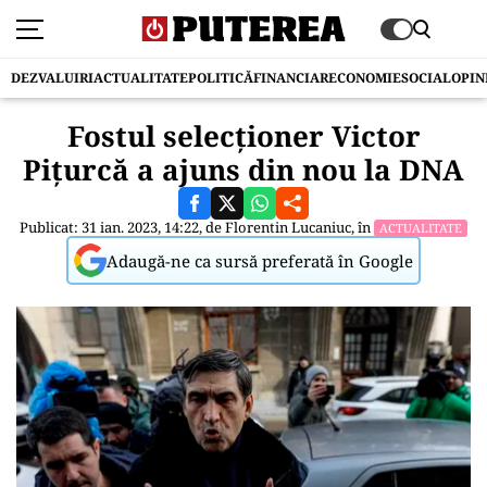
DEZVALUIRI
ACTUALITATE
POLITICĂ
FINANCIAR
ECONOMIE
SOCIAL
OPIN
Fostul selecționer Victor
Pițurcă a ajuns din nou la DNA
Publicat: 31 ian. 2023, 14:22, de
Florentin Lucaniuc
, în
ACTUALITATE
Adaugă-ne ca sursă preferată în Google