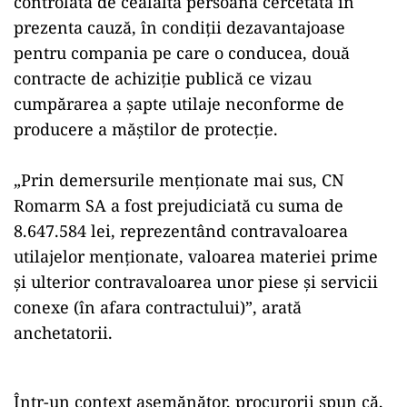
controlată de cealaltă persoană cercetată în
prezenta cauză, în condiţii dezavantajoase
pentru compania pe care o conducea, două
contracte de achiziţie publică ce vizau
cumpărarea a şapte utilaje neconforme de
producere a măştilor de protecţie.
„Prin demersurile menţionate mai sus, CN
Romarm SA a fost prejudiciată cu suma de
8.647.584 lei, reprezentând contravaloarea
utilajelor menţionate, valoarea materiei prime
şi ulterior contravaloarea unor piese şi servicii
conexe (în afara contractului)”, arată
anchetatorii.
Într-un context asemănător, procurorii spun că,