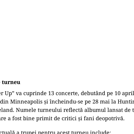
e turneu
 Up” va cuprinde 13 concerte, debutând pe 10 april
din Minneapolis și încheindu-se pe 28 mai la Hunt
eland. Numele turneului reflectă albumul lansat de t
e a fost bine primit de critici și fani deopotrivă.
uală a trupei pentru acest turneu include: