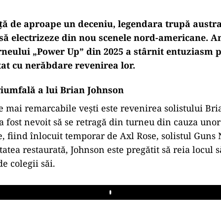
ă de aproape un deceniu, legendara trupă austr
 să electrizeze din nou scenele nord-americane. 
rneului „Power Up” din 2025 a stârnit entuziasm p
tat cu nerăbdare revenirea lor.
riumfală a lui Brian Johnson
e mai remarcabile vești este revenirea solistului Bri
a fost nevoit să se retragă din turneu din cauza un
, fiind înlocuit temporar de Axl Rose, solistul Guns 
atea restaurată, Johnson este pregătit să reia locul 
de colegii săi.
Play