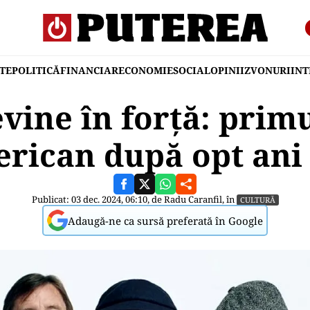
TE
POLITICĂ
FINANCIAR
ECONOMIE
SOCIAL
OPINII
ZVONURI
IN
vine în forță: prim
rican după opt ani
Publicat: 03 dec. 2024, 06:10, de
Radu Caranfil
, în
CULTURĂ
Adaugă-ne ca sursă preferată în Google