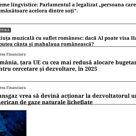
eme lingvistice: Parlamentul a legalizat „persoana care 
mănătoare acelora dintre soți”.
LTURĂ
iuța muzicală cu suflet românesc: dacă AI poate visa H
 putea cânta și mahalaua românească?
rea Financiara
mânia, țara UE cu cea mai redusă alocare bugetar
ntru cercetare și dezvoltare, în 2025
rea Financiara
ansgaz vrea să devină acționar la dezvoltatorul u
erican de gaze naturale lichefiate