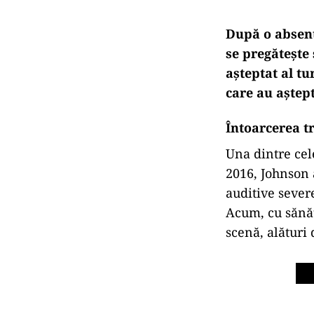
După o absenț
se pregătește
așteptat al tu
care au aștep
Întoarcerea t
Una dintre cel
2016, Johnson 
auditive severe
Acum, cu sănăt
scenă, alături 