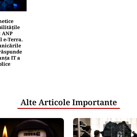
netice
litățile
: ANP
l e‑Terra.
nicările
e răspunde
nța IT a
blice
Alte Articole Importante