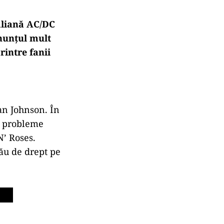
aliană AC/DC
Anunțul mult
rintre fanii
an Johnson. În
or probleme
N’ Roses.
său de drept pe