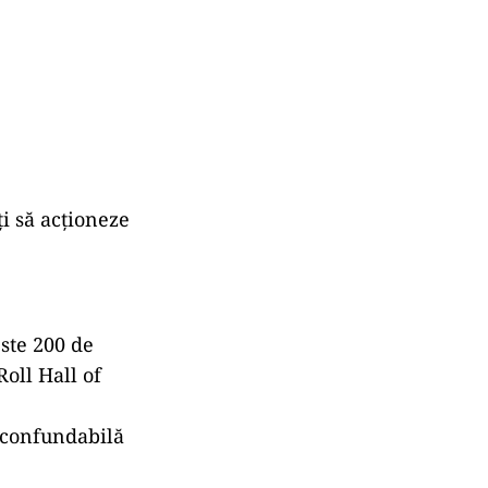
ți să acționeze
ste 200 de
oll Hall of
inconfundabilă