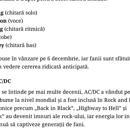
ng
(chitară solo)
son
(voce)
ng
(chitară ritmică)
tobe)
ey
(chitară bas)
 puse în vânzare pe 6 decembrie, iar fanii sunt sfătui
n vedere cererea ridicată anticipată.
C/DC
e se întinde pe mai multe decenii, AC/DC a vândut pe
bume la nivel mondial și a fost inclusă în Rock and R
onice precum „Back in Black”, „Highway to Hell” și
” au devenit imnuri ale rock-ului, iar energia lor 
nuă să captiveze generații de fani.