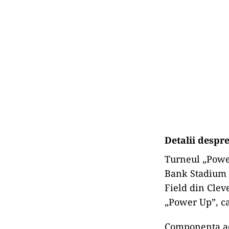
Detalii despr
Turneul „Power
Bank Stadium 
Field din Clev
„Power Up”, car
Componența act