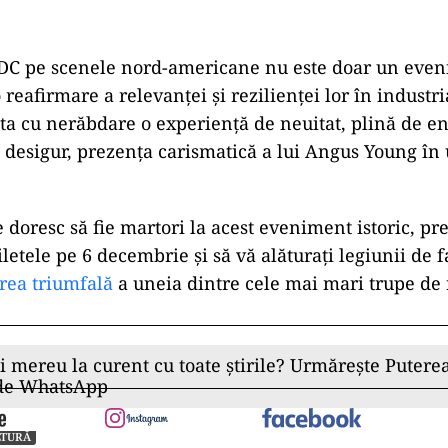
DC pe scenele nord-americane nu este doar un eve
 reafirmare a relevanței și rezilienței lor în industr
ta cu nerăbdare o experiență de neuitat, plină de ene
i, desigur, prezența carismatică a lui Angus Young în
 doresc să fie martori la acest eveniment istoric, pre
iletele pe 6 decembrie și să vă alăturați legiunii de 
rea triumfală
a uneia dintre cele mai mari trupe de 
ii mereu la curent cu toate știrile? Urmărește Puterea
 de WhatsApp
LTURĂ