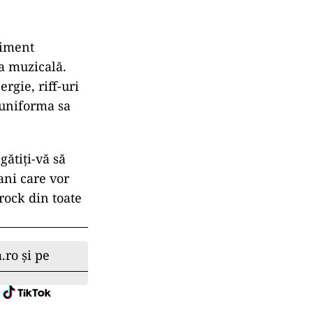
niment
ia muzicală.
rgie, riff-uri
 uniforma sa
gătiți-vă să
fani care vor
rock din toate
.ro și pe