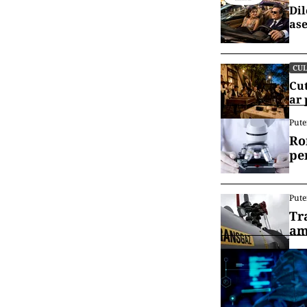
Dil
ase
CU
Cut
ar
Pute
Ro
pe
Pute
Tr
am