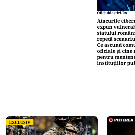
Oficiuldestiri.ro
Atacurile ciber
expun vulnerabi
statului român
repetă scenariu
Ce ascund comu
oficiale și cin
pentru mentena
instituțiilor pu
EXCLUSIV
EXCLUSIV