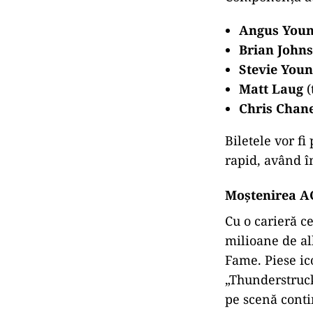
Angus You
Brian John
Stevie You
Matt Laug
(
Chris Chan
Biletele vor fi
rapid, având î
Moștenirea A
Cu o carieră c
milioane de al
Fame. Piese ic
„Thunderstruck
pe scenă conti