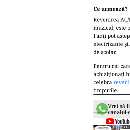
Ce urmează?
Revenirea AC/
muzical; este o
Fanii pot aștep
electrizante ș
de școlar.
Pentru cei care
achiziționați b
celebra
reveni
timpurile.
Vrei să f
canalul
CU