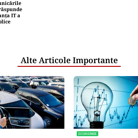
nicările
e răspunde
nța IT a
blice
Alte Articole Importante
ECONOMIE