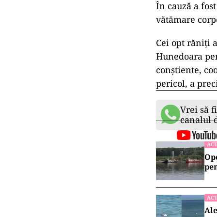
În cauză a fos
vătămare corpo
Cei opt răniţi 
Hunedoara pent
conştiente, co
pericol, a pre
Vrei să f
canalul
ACT
Ope
pen
ACT
Ale