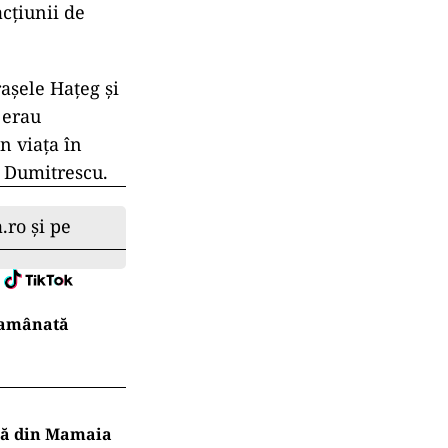
acţiunii de
raşele Haţeg şi
 erau
n viaţa în
n Dumitrescu.
.ro și pe
r amânată
ajă din Mamaia