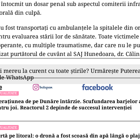
t întocmit un dosar penal sub aspectul comiterii infr
rală din culpă.
au fost transportaţi cu ambulanţele la spitalele din o
ru evaluarea stării lor de sănătate. Toate victimele
operante, cu multiple traumatisme, dar care nu le pu
cizat purtătorul de cuvânt al SAJ Hunedoara, dr. Căli
ii mereu la curent cu toate știrile? Urmărește Puterea
 de WhatsApp
UALITATE
rațiunea de pe Dunăre întârzie. Scufundarea barjelo
tru joi. Reactorul 2 depinde de succesul intervenției
UALITATE
rtă pe litoral: o dronă a fost scoasă din apă lângă o pl