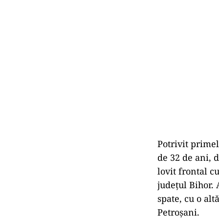
Potrivit primel
de 32 de ani, 
lovit frontal 
judeţul Bihor. 
spate, cu o al
Petroşani.