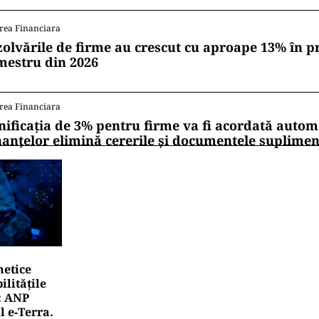
rea Financiara
zolvările de firme au crescut cu aproape 13% în p
mestru din 2026
rea Financiara
nificația de 3% pentru firme va fi acordată autom
nanțelor elimină cererile și documentele suplime
netice
litățile
: ANP
l e‑Terra.