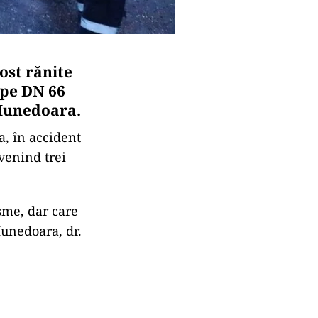
ost rănite
 pe DN 66
 Hunedoara.
a, în accident
rvenind trei
sme, dar care
Hunedoara, dr.