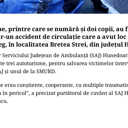
, printre care se numără şi doi copii, au f
r-un accident de circulaţie care a avut loc
g, în localitatea Bretea Strei, din judeţul
or Serviciului Judeţean de Ambulanţă (SAJ) Hunedoar
ate trei autoturisme, pentru salvarea victimelor inte
AJ şi unul de la SMURD.
le erau conştiente, cooperante, cu multiple traumati
a în pericol”, a precizat purtătorul de cuvânt al SAJ 
scu.