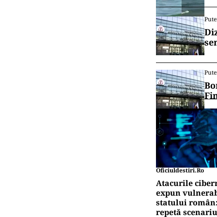
Pute
Di
se
Pute
Bo
Fi
Oficiuldestiri.ro
Atacurile ciber
expun vulnerabi
statului român
repetă scenariu