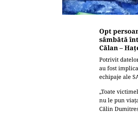
Opt persoane
sâmbătă înt
Călan – Haţe
Potrivit datel
au fost implic
echipaje ale S
„Toate victime
nu le pun viaţ
Călin Dumitre