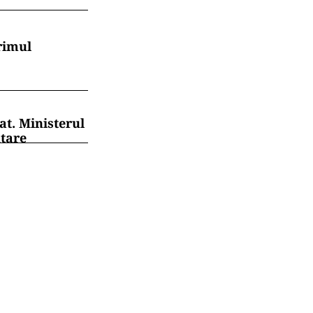
rimul
at. Ministerul
ntare