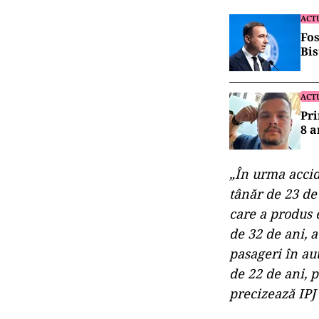
ACT
Fos
Bis
ACT
Pri
8 a
„În urma accid
tânăr de 23 de 
care a produs 
de 32 de ani, a
pasageri în au
de 22 de ani, 
precizează IP