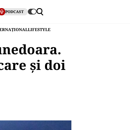
PODCAST
TERNAȚIONAL
LIFESTYLE
unedoara.
care și doi