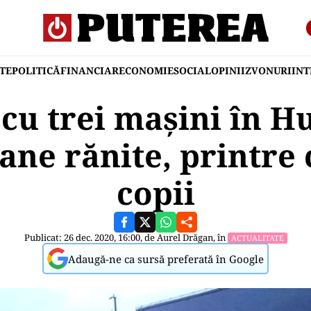
TE
POLITICĂ
FINANCIAR
ECONOMIE
SOCIAL
OPINII
ZVONURI
IN
 cu trei mașini în H
ne rănite, printre 
copii
Publicat: 26 dec. 2020, 16:00, de
Aurel Drăgan
, în
ACTUALITATE
Adaugă-ne ca sursă preferată în Google