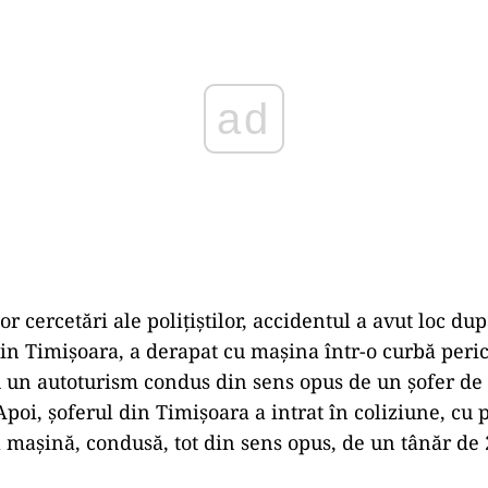
ad
or cercetări ale poliţiştilor, accidentul a avut loc du
din Timişoara, a derapat cu maşina într-o curbă peric
cu un autoturism condus din sens opus de un şofer de 
Apoi, şoferul din Timişoara a intrat în coliziune, cu 
tă maşină, condusă, tot din sens opus, de un tânăr de 