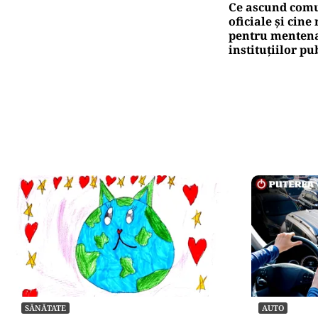
Ce ascund comu
oficiale și cin
pentru mentena
instituțiilor pu
SĂNĂTATE
AUTO