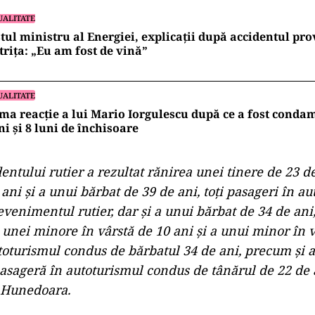
UALITATE
tul ministru al Energiei, explicații după accidentul pro
trița: „Eu am fost de vină”
UALITATE
ma reacție a lui Mario Iorgulescu după ce a fost condam
ni și 8 luni de închisoare
entului rutier a rezultat rănirea unei tinere de 23 de
ani şi a unui bărbat de 39 de ani, toţi pasageri în a
evenimentul rutier, dar şi a unui bărbat de 34 de ani
 unei minore în vârstă de 10 ani şi a unui minor în v
toturismul condus de bărbatul 34 de ani, precum şi a
pasageră în autoturismul condus de tânărul de 22 de 
J Hunedoara.