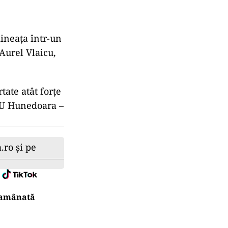
mineaţa într-un
 Aurel Vlaicu,
tate atât forţe
ISU Hunedoara –
.ro și pe
r amânată