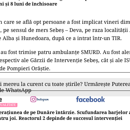
ni și 8 luni de închisoare
 care se află opt persoane a fost implicat vineri di
, pe sensul de mers Sebeş – Deva, pe raza localităţii
e Alba şi Hunedoara, după ce a intrat într-un TIR.
i au fost trimise patru ambulanţe SMURD. Au fost aler
respectiv ale Gărzii de Intervenţie Sebeş, cât şi ale 
de Pompieri Orăştie.
ii mereu la curent cu toate știrile? Urmărește Puterea
 de WhatsApp
UALITATE
rațiunea de pe Dunăre întârzie. Scufundarea barjelo
tru joi. Reactorul 2 depinde de succesul intervenției