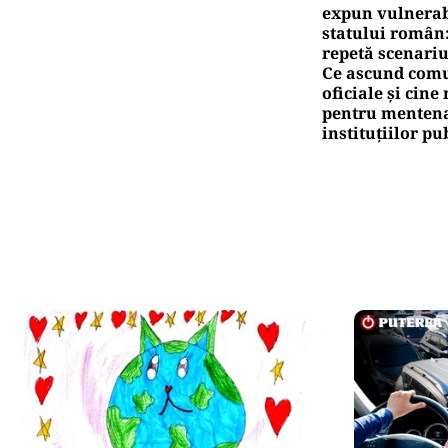
expun vulnerabi
statului român
repetă scenariu
Ce ascund comu
oficiale și cin
pentru mentena
instituțiilor pu