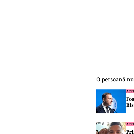
O persoană nu 
ACT
Fos
Bis
ACT
Pri