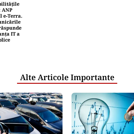
litățile
: ANP
l e‑Terra.
nicările
e răspunde
nța IT a
blice
Alte Articole Importante