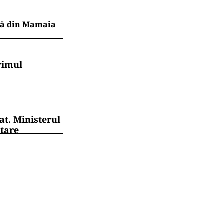
ajă din Mamaia
rimul
at. Ministerul
ntare