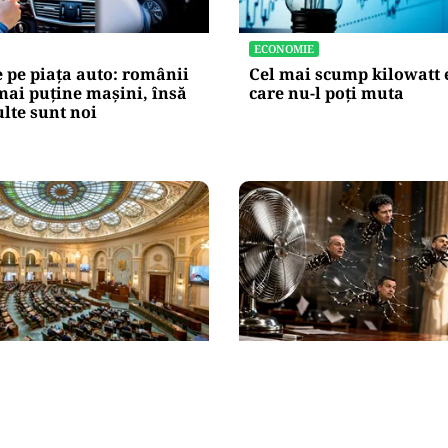
ECONOMIE
 pe piața auto: românii
Cel mai scump kilowatt e
ai puține mașini, însă
care nu-l poți muta
lte sunt noi
SĂNĂTATE
NI trece de Senat după
Supraviețuirea de acasă:
l politic. Amendamentul
tigru a devenit vecinul 
rtenerii demnitarilor a
Cum ne apărăm?