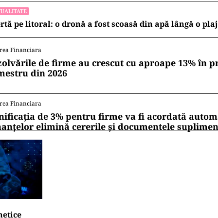
UALITATE
rtă pe litoral: o dronă a fost scoasă din apă lângă o pl
rea Financiara
zolvările de firme au crescut cu aproape 13% în p
mestru din 2026
rea Financiara
nificația de 3% pentru firme va fi acordată autom
nanțelor elimină cererile și documentele suplime
netice