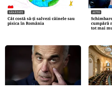
SĂNĂTATE
AUTO
Cât costă să-ți salvezi câinele sau
Schimbare
pisica în România
cumpără m
tot mai mu
POLITICĂ
POLITICĂ
Mesia și trădarea leului: Călin
Reforma A
Georgescu a intrat cu colțul
un scanda
capului în politica monetară
privind pa