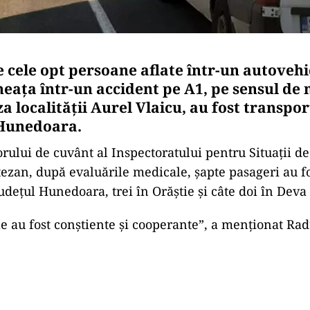
e cele opt persoane aflate într-un autovehi
neaţa într-un accident pe A1, pe sensul de 
a localităţii Aurel Vlaicu, au fost transpor
 Hunedoara.
orului de cuvânt al Inspectoratului pentru Situaţii d
ezan, după evaluările medicale, şapte pasageri au fo
judeţul Hunedoara, trei în Orăştie şi câte doi în Dev
le au fost conştiente şi cooperante”, a menţionat Ra
Play