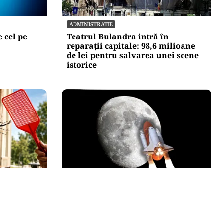
ADMINISTRATIE
 cel pe
Teatrul Bulandra intră în
reparații capitale: 98,6 milioane
de lei pentru salvarea unei scene
istorice
INTERNAȚIONAL
 țânțarul-
O bucată uriașă dintr-o rachetă
nostru.
SpaceX ar fi lovit Luna. NASA va
studia impactul