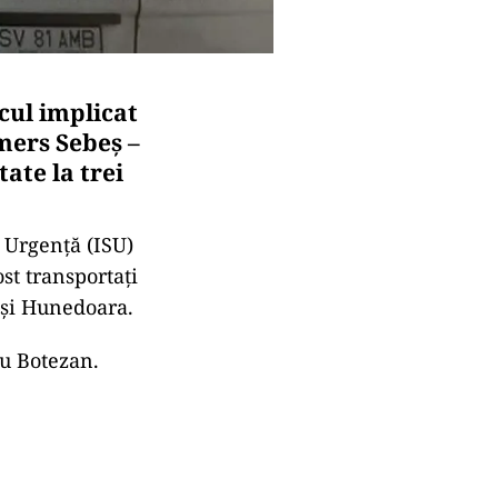
cul implicat
mers Sebeş –
tate la trei
e Urgenţă (ISU)
st transportaţi
a şi Hunedoara.
du Botezan.