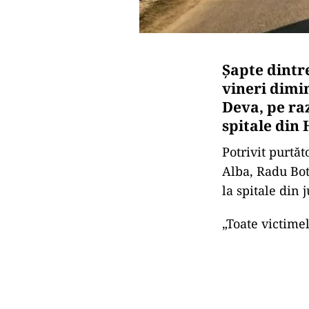
Șapte dintr
vineri dimi
Deva, pe raz
spitale din
Potrivit purtăt
Alba, Radu Bot
la spitale din 
„Toate victime