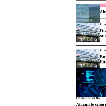
ACT
Ale
Pute
Di
se
Pute
Bo
Fi
Oficiuldestiri.ro
Atacurile ciber