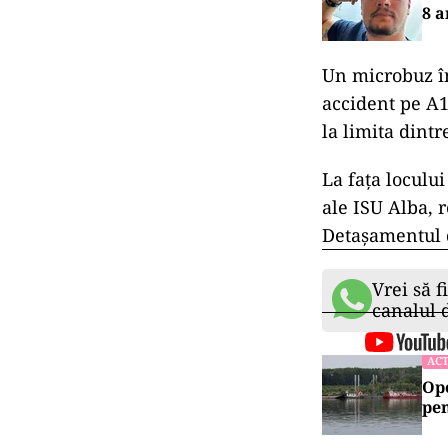
8 a
Un microbuz în
accident pe A1
la limita dintr
La faţa loculu
ale ISU Alba, 
Detaşamentul 
Vrei să f
canalul
ACT
Ope
pen