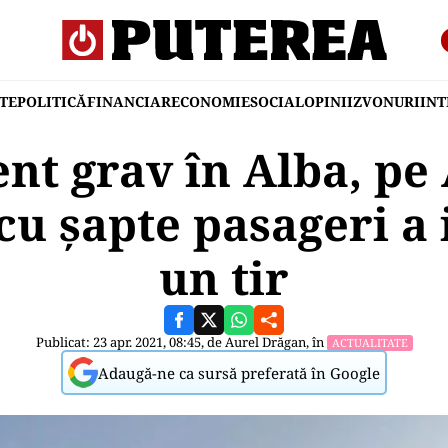
TE
POLITICĂ
FINANCIAR
ECONOMIE
SOCIAL
OPINII
ZVONURI
IN
nt grav în Alba, pe
u șapte pasageri a i
un tir
Publicat: 23 apr. 2021, 08:45, de
Aurel Drăgan
, în
ACTUALITATE
Adaugă-ne ca sursă preferată în Google