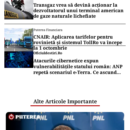
Transgaz vrea să devină acționar la
dezvoltatorul unui terminal american
de gaze naturale lichefiate
Puterea Financiara
CNAIR: Aplicarea tarifelor pentru
rovinietă și sistemul TollRo va începe
la 1 octombrie
Oficiuldestiri.ro
Atacurile cibernetice expun
vulnerabilitățile statului român: ANP
repetă scenariul e‑Terra. Ce ascund
comunicările oficiale și cine răspunde
pentru mentenanța IT a instituțiilor
publice
Alte Articole Importante