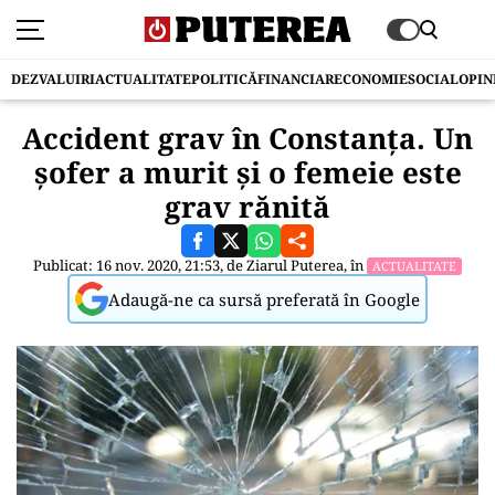
DEZVALUIRI
ACTUALITATE
POLITICĂ
FINANCIAR
ECONOMIE
SOCIAL
OPIN
Accident grav în Constanța. Un
șofer a murit și o femeie este
grav rănită
Publicat: 16 nov. 2020, 21:53, de
Ziarul Puterea
, în
ACTUALITATE
Adaugă-ne ca sursă preferată în Google