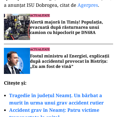
a anunţat ISU Dobrogea, citat de
Agerpres
.
ACTUALITATE
Alertă majoră în Timiș! Populația,
evacuată după răsturnarea unui
camion cu hipoclorit pe DN68A
ACTUALITATE
Fostul ministru al Energiei, explicații
după accidentul provocat în Bistrița:
„Eu am fost de vină”
Citește și:
Tragedie în județul Neamț. Un bărbat a
murit în urma unui grav accident rutier
Accident grav în Neamț: Patru victime