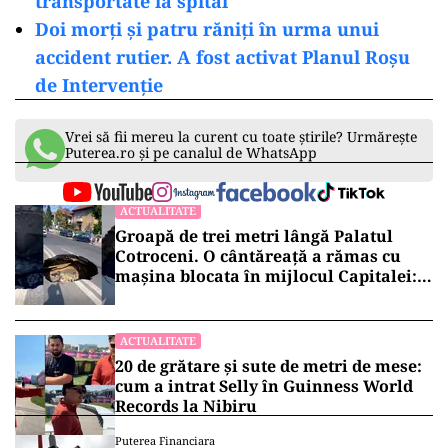
transportate la spital
Doi morți și patru răniți în urma unui
accident rutier. A fost activat Planul Roșu
de Intervenție
Vrei să fii mereu la curent cu toate știrile? Urmărește
Puterea.ro și pe canalul de WhatsApp
ACTUALITATE
Groapă de trei metri lângă Palatul
Cotroceni. O cântăreață a rămas cu
mașina blocata în mijlocul Capitalei:
„Am căzut în groapa asta”
ACTUALITATE
20 de grătare și sute de metri de mese:
cum a intrat Selly în Guinness World
Records la Nibiru
Puterea Financiara