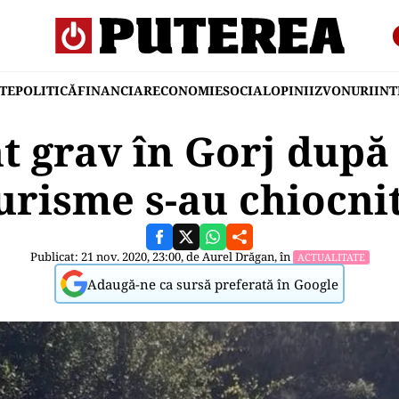
TE
POLITICĂ
FINANCIAR
ECONOMIE
SOCIAL
OPINII
ZVONURI
IN
t grav în Gorj după
urisme s-au chiocnit
Publicat: 21 nov. 2020, 23:00, de
Aurel Drăgan
, în
ACTUALITATE
Adaugă-ne ca sursă preferată în Google