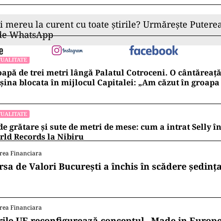
tuează cercetări pentru stabilirea cu exactitate a împr
s evenimentul rutier.
UALITATE
rtă majoră în Timiș! Populația, evacuată după răsturn
ion cu hipoclorit pe DN68A
UALITATE
tul ministru al Energiei, explicații după accidentul pro
trița: „Eu am fost de vină”
ii mereu la curent cu toate știrile? Urmărește Puterea
 de WhatsApp