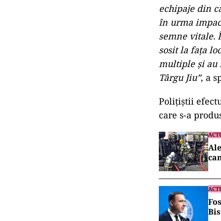
echipaje din c
în urma impact
semne vitale. 
sosit la faţa l
multiple şi au 
Târgu Jiu”
, a 