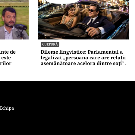
NECONVENTIONAL
ale a
FrikiPedia: răzbunarea
u fost
electrocasnicelor. Românii îl atacă
zare
pe Bolojan cu fierul de călcat