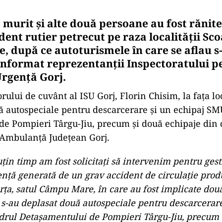
 murit şi alte două persoane au fost rănit
dent rutier petrecut pe raza localităţii Sco
 după ce autoturismele în care se aflau s-
 informat reprezentanţii Inspectoratului p
Urgenţă Gorj.
orului de cuvânt al ISU Gorj, Florin Chisim, la faţa lo
ă autospeciale pentru descarcerare şi un echipaj S
e Pompieri Târgu-Jiu, precum şi două echipaje din 
 Ambulanţă Judeţean Gorj.
ţin timp am fost solicitaţi să intervenim pentru ges
genţă generată de un grav accident de circulaţie prod
arţa, satul Câmpu Mare, în care au fost implicate dou
i s-au deplasat două autospeciale pentru descarcerare
rul Detaşamentului de Pompieri Târgu-Jiu, precum 