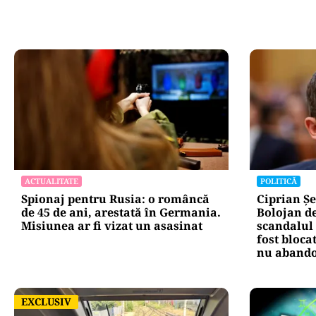
Oficiuldestiri.ro
Atacurile ciber
expun vulnerabi
statului român
repetă scenariu
Ce ascund comu
oficiale și cin
pentru mentena
instituțiilor pu