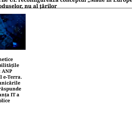
UALITATE
apă de trei metri lângă Palatul Cotroceni. O cântăreaț
ina blocata în mijlocul Capitalei: „Am căzut în groapa
UALITATE
de grătare și sute de metri de mese: cum a intrat Selly 
ld Records la Nibiru
rea Financiara
rsa de Valori București a închis în scădere ședința
rea Financiara
rile UE reconfigurează conceptul „Made in Europe
oduselor, nu al țărilor