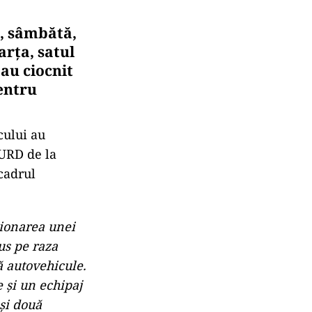
e, sâmbătă,
arţa, satul
au ciocnit
entru
cului au
MURD de la
cadrul
tionarea unei
us pe raza
ă autovehicule.
 şi un echipaj
şi două