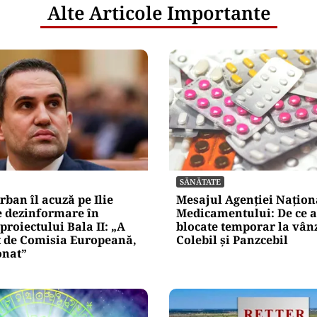
netice
litățile
: ANP
l e‑Terra.
nicările
e răspunde
nța IT a
blice
Alte Articole Importante