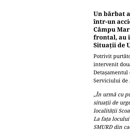
Un bărbat a
într-un acci
Câmpu Mare,
frontal, au
Situaţii de 
Potrivit purtăt
intervenit dou
Detaşamentul d
Serviciului de
„În urmă cu pu
situaţii de ur
localităţii Sco
La faţa loculu
SMURD din cad