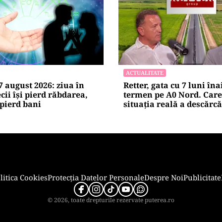
SĂNĂTATE
rban îl acuză pe Ilie
Mesajul Agenției Națion
e dezinformare în
Medicamentului: De ce a
proiectului Bala II: „A
blocate temporar la vân
t de Comisia Europeană,
Colebil și Panzcebil
nat”