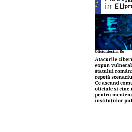
ACT
Gro
maș
ACT
20 
Wor
Pute
Bu
Pute
Ță
pr