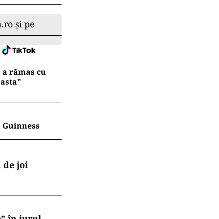
ejurărilor în
area unui
vocat în
.ro și pe