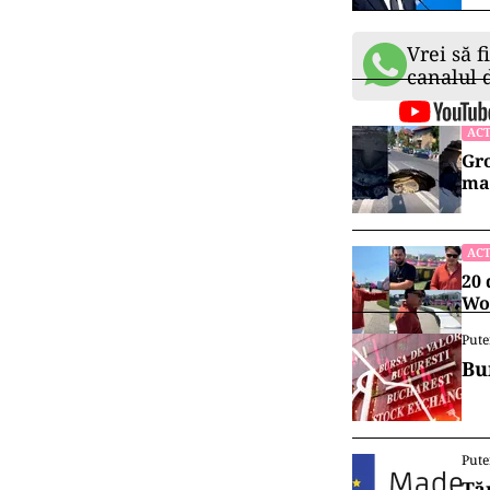
Poliţiştii efec
care s-a produ
ACT
Ale
cam
ACT
Fos
Bis
Vrei să f
canalul