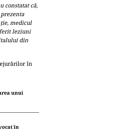
u constatat că,
u prezenta
ţie, medicul
ferit leziuni
talului din