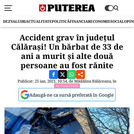
DEZVALUIRI
ACTUALITATE
POLITICĂ
FINANCIAR
ECONOMIE
SOCIAL
OPIN
Accident grav în județul
Călărași! Un bărbat de 33 de
ani a murit și alte două
persoane au fost rănite
Publicat: 25 ian. 2021, 10:54, de
Mădălina Bălăceanu
, în
ACTUALITATE
Adaugă-ne ca sursă preferată în Google