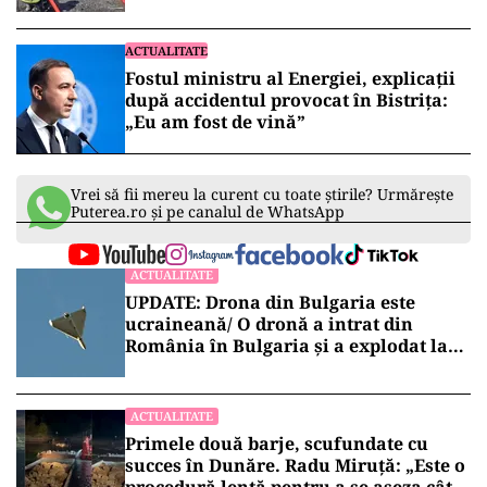
ACTUALITATE
Fostul ministru al Energiei, explicații
după accidentul provocat în Bistrița:
„Eu am fost de vină”
Vrei să fii mereu la curent cu toate știrile? Urmărește
Puterea.ro și pe canalul de WhatsApp
ACTUALITATE
UPDATE: Drona din Bulgaria este
ucraineană/ O dronă a intrat din
România în Bulgaria şi a explodat la
100 de metri de graniţă
ACTUALITATE
Primele două barje, scufundate cu
succes în Dunăre. Radu Miruță: „Este o