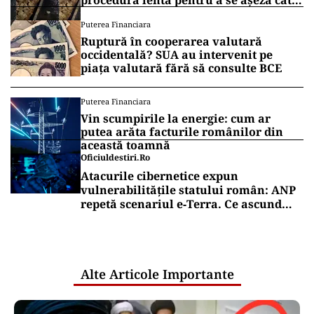
procedură lentă pentru a se așeza cât
mai bine”
Puterea Financiara
Ruptură în cooperarea valutară
occidentală? SUA au intervenit pe
piața valutară fără să consulte BCE
Puterea Financiara
Vin scumpirile la energie: cum ar
putea arăta facturile românilor din
această toamnă
Oficiuldestiri.ro
Atacurile cibernetice expun
vulnerabilitățile statului român: ANP
repetă scenariul e‑Terra. Ce ascund
comunicările oficiale și cine răspunde
pentru mentenanța IT a instituțiilor
publice
Alte Articole Importante