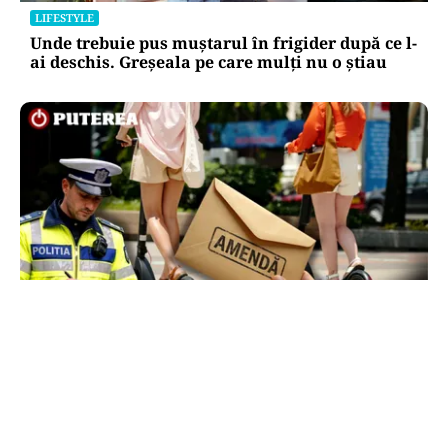
LIFESTYLE
Unde trebuie pus muștarul în frigider după ce l-
ai deschis. Greșeala pe care mulți nu o știau
LIFESTYLE
Locul din România unde trotinetele vor fi
interzise în parcuri. Cine riscă amenzi de până
la 5.000 de lei