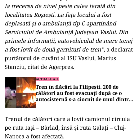
la trecerea de nivel peste calea ferată din
localitatea Roşieşti. La faţa locului a fost
deplasată şi o ambulanţă tip C aparţinând
Serviciului de Ambulanţă Judeţean Vaslui. Din
primele informaţii, autovehiculul de mare tonaj
a fost lovit de două garnituri de tren”,
a declarat
purtătorul de cuvânt al ISU Vaslui, Marius
Stanciu, citat de Agerpres.
ACTUALITATE
Tren în flăcări la Filipești. 200 de
călători au fost evacuați după ce o
autocisternă s-a ciocnit de unul dintre
vagoane
Trenul de călători care a lovit camionul circula
pe ruta Iaşi – Bârlad, însă și ruta Galaţi – Cluj-
Napoca a fost afectată.