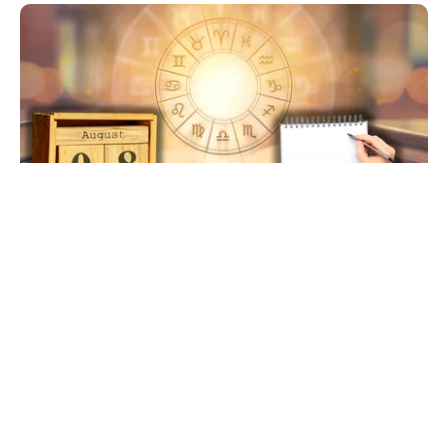
HOROSCOP
Ziua de 8.08, cea mai puternică din an pentru
dorințe. Ritualul simplu de manifestare
TOS
Politica Cookies
Protecția Datelor Personale
Despre Noi
Publicitate
Echipa
© 2026, toate drepturile rezervate puterea.ro