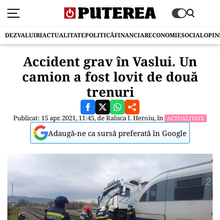
DEZVALUIRI
ACTUALITATE
POLITICĂ
FINANCIAR
ECONOMIE
SOCIAL
OPIN
Accident grav în Vaslui. Un
camion a fost lovit de două
trenuri
Publicat: 15 apr. 2021, 11:45, de
Raluca I. Heroiu
, în
ACTUALITATE
Adaugă-ne ca sursă preferată în Google