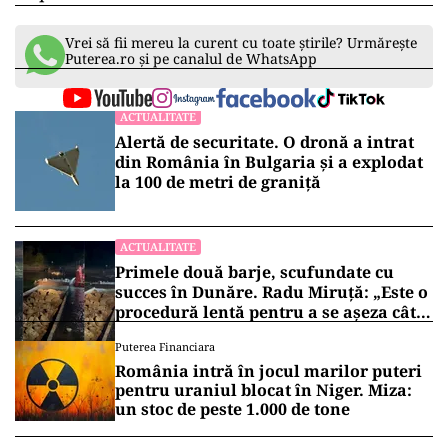
Vrei să fii mereu la curent cu toate știrile? Urmărește
Puterea.ro și pe canalul de WhatsApp
ACTUALITATE
Alertă de securitate. O dronă a intrat
din România în Bulgaria şi a explodat
la 100 de metri de graniţă
ACTUALITATE
Primele două barje, scufundate cu
succes în Dunăre. Radu Miruță: „Este o
procedură lentă pentru a se așeza cât
mai bine”
Puterea Financiara
România intră în jocul marilor puteri
pentru uraniul blocat în Niger. Miza:
un stoc de peste 1.000 de tone