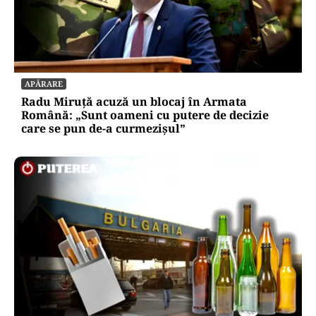
APĂRARE
Radu Miruță acuză un blocaj în Armata
Română: „Sunt oameni cu putere de decizie
care se pun de-a curmezișul”