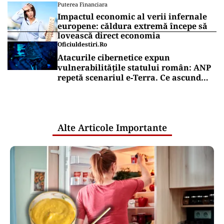
Puterea Financiara
Impactul economic al verii infernale
europene: căldura extremă începe să
lovească direct economia
Oficiuldestiri.ro
Atacurile cibernetice expun
vulnerabilitățile statului român: ANP
repetă scenariul e‑Terra. Ce ascund
comunicările oficiale și cine răspunde
pentru mentenanța IT a instituțiilor
publice
Alte Articole Importante