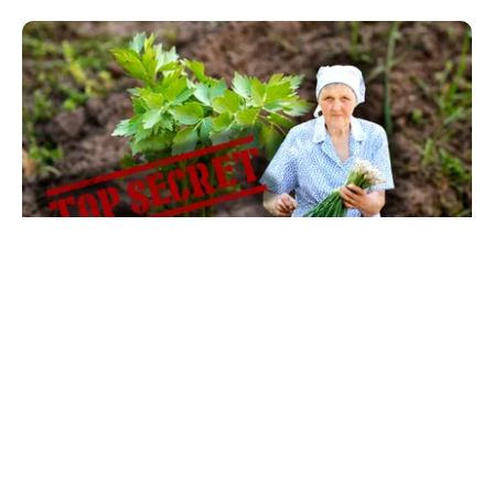
LIFESTYLE
Ce se pune la rădăcina leușteanului ca să
crească de doi metri. Calendarul care îți
dublează recolta de frunze
TOS
Politica Cookies
Protecția Datelor Personale
Despre Noi
Publicitate
Echipa