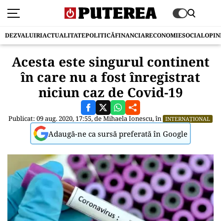
DEZVALUIRI
ACTUALITATE
POLITICĂ
FINANCIAR
ECONOMIE
SOCIAL
OPIN
Acesta este singurul continent
în care nu a fost înregistrat
niciun caz de Covid-19
Publicat: 09 aug. 2020, 17:55, de
Mihaela Ionescu
, în
INTERNAȚIONAL
Adaugă-ne ca sursă preferată în Google