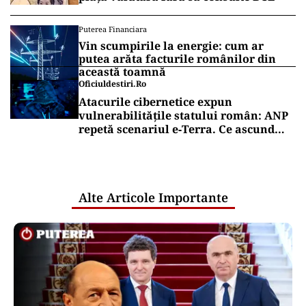
Puterea Financiara
Vin scumpirile la energie: cum ar
putea arăta facturile românilor din
această toamnă
Oficiuldestiri.ro
Atacurile cibernetice expun
vulnerabilitățile statului român: ANP
repetă scenariul e‑Terra. Ce ascund
comunicările oficiale și cine răspunde
pentru mentenanța IT a instituțiilor
publice
Alte Articole Importante