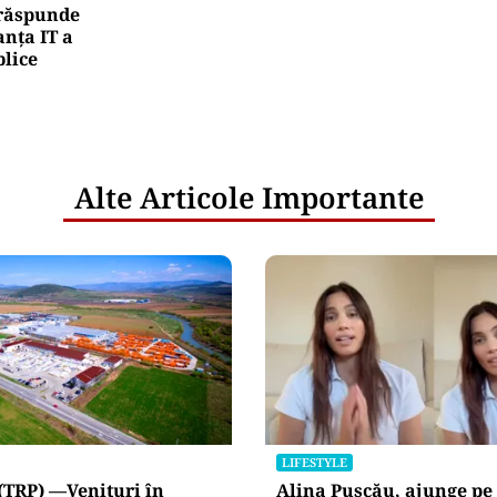
e răspunde
nța IT a
blice
Alte Articole Importante
LIFESTYLE
(TRP) —Venituri în
Alina Pușcău, ajunge pe