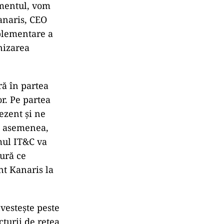
amentul, vom
anaris, CEO
plementare a
nizarea
ră în partea
r. Pe partea
ezent și ne
De asemenea,
mul IT&C va
ură ce
nt Kanaris la
vestește peste
turii de rețea