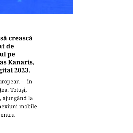
 să crească
at de
tul pe
eas Kanaris,
ital 2023.
 european – în
ea. Totuși,
, ajungând la
onexiuni mobile
pentru