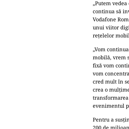
„Putem vedea c
continua să in
Vodafone Roma
unui viitor di
rețelelor mobi
„Vom continua 
mobilă, vrem s
fixă vom conti
vom concentra 
cred mult în s
crea o mulțime
transformarea 
evenimentul p
Pentru a susți
200 de milioan