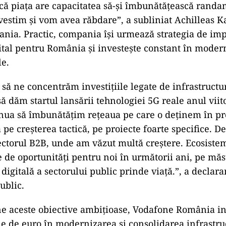
ă piața are capacitatea să-și îmbunătățească rand
vestim și vom avea răbdare”, a subliniat Achilleas K
nia. Practic, compania își urmează strategia de im
gital pentru România și investește constant în moder
le.
să ne concentrăm investițiile legate de infrastructu
ă dăm startul lansării tehnologiei 5G reale anul viito
nua să îmbunătățim rețeaua pe care o deținem în pr
pe creșterea tactică, pe proiecte foarte specifice. 
ectorul B2B, unde am văzut multă creștere. Ecosiste
 de oportunități pentru noi în următorii ani, pe măs
digitală a sectorului public prinde viață.”, a declara
ublic.
ne aceste obiective ambițioase, Vodafone România in
e de euro în modernizarea și consolidarea infrastruc