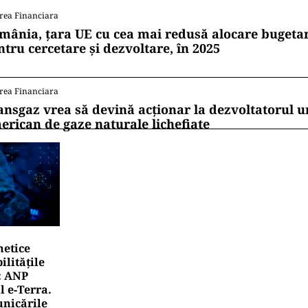
rea Financiara
mânia, țara UE cu cea mai redusă alocare bugetar
ntru cercetare și dezvoltare, în 2025
rea Financiara
ansgaz vrea să devină acționar la dezvoltatorul u
erican de gaze naturale lichefiate
netice
litățile
: ANP
l e‑Terra.
nicările