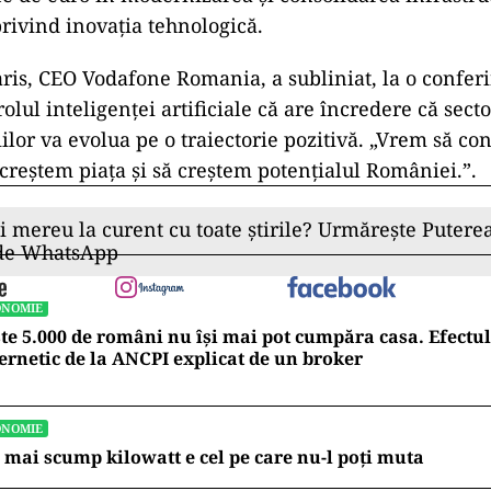
privind inovația tehnologică.
ris, CEO Vodafone Romania, a subliniat, la o confer
 rolul inteligenței artificiale că are încredere că sect
ilor va evolua pe o traiectorie pozitivă. „Vrem să c
ă creștem piața și să creștem potențialul României.”.
ii mereu la curent cu toate știrile? Urmărește Puterea
 de WhatsApp
ONOMIE
te 5.000 de români nu își mai pot cumpăra casa. Efectul
ernetic de la ANCPI explicat de un broker
ONOMIE
 mai scump kilowatt e cel pe care nu-l poți muta