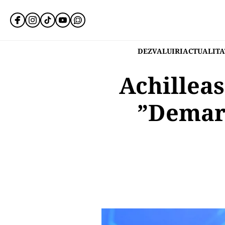
DEZVALUIRI
ACTUALITA
Achillea
”Demar