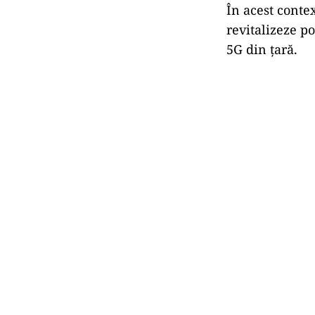
În acest cont
revitalizeze po
5G din țară.