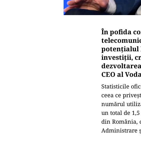
În pofida co
telecomunic
potențialul
investiții, 
dezvoltarea 
CEO al Voda
Statisticile of
ceea ce priveș
numărul utiliz
un total de 1,
din România, c
Administrare 