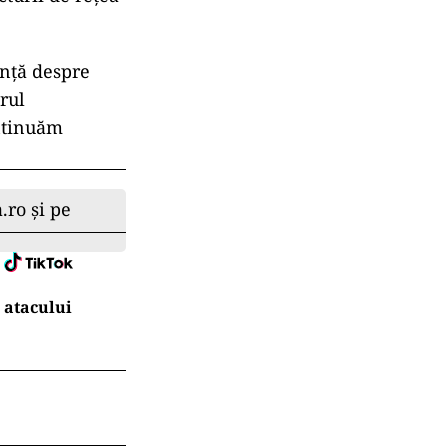
ință despre
orul
ontinuăm
.ro și pe
 atacului