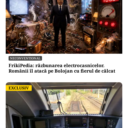
NECONVENTIONAL
FrikiPedia: răzbunarea electrocasnicelor.
Românii îl atacă pe Bolojan cu fierul de călcat
EXCLUSIV
EXCLUSIV