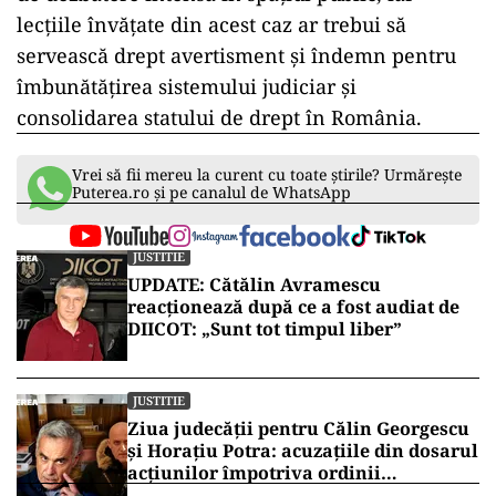
lecțiile învățate din acest caz ar trebui să
servească drept avertisment și îndemn pentru
îmbunătățirea sistemului judiciar și
consolidarea statului de drept în România.
Vrei să fii mereu la curent cu toate știrile? Urmărește
Puterea.ro și pe canalul de WhatsApp
JUSTITIE
UPDATE: Cătălin Avramescu
reacționează după ce a fost audiat de
DIICOT: „Sunt tot timpul liber”
JUSTITIE
Ziua judecății pentru Călin Georgescu
și Horațiu Potra: acuzațiile din dosarul
acțiunilor împotriva ordinii
constituționale, pe masa judecătorilor