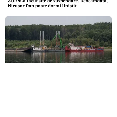
AUR și-a făcut site de suspendare. Deocamdată,
Nicușor Dan poate dormi liniștit
ACTUALITATE
Două azi, două mâine: de ce barjele nu sunt
scufundate toate odată în Dunăre? Explicația
autorităților