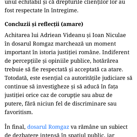
unul echitabil și că drepturile clienților lor au
fost respectate în întregime.
Concluzii și reflecții (amare)
Achitarea lui Adriean Videanu și Ioan Niculae
în dosarul Romgaz marchează un moment
important în istoria justiției române. Indiferent
de percepțiile și opiniile publice, hotărârea
trebuie să fie respectată și acceptată ca atare.
Totodată, este esențial ca autoritățile judiciare să
continue să investigheze și să aducă în fața
justiției orice caz de corupție sau abuz de
putere, fără niciun fel de discriminare sau
favoritism.
În final,
dosarul Romgaz
va rămâne un subiect
de dezbatere intensă în spațiul public, iar