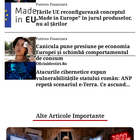
Puterea Financiara
de la Înalta Curte
Țările UE reconfigurează conceptul
„Made in Europe” în jurul produselor,
nu al țărilor
Puterea Financiara
Canicula pune presiune pe economia
Europei și schimbă comportamentul
de consum
Oficiuldestiri.ro
Atacurile cibernetice expun
vulnerabilitățile statului român: ANP
repetă scenariul e‑Terra. Ce ascund
comunicările oficiale și cine răspunde
pentru mentenanța IT a instituțiilor
publice
Alte Articole Importante