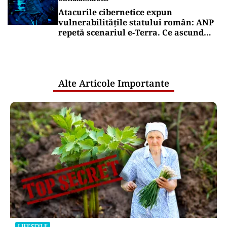
Atacurile cibernetice expun
vulnerabilitățile statului român: ANP
repetă scenariul e‑Terra. Ce ascund
comunicările oficiale și cine răspunde
pentru mentenanța IT a instituțiilor
publice
Alte Articole Importante
LIFESTYLE