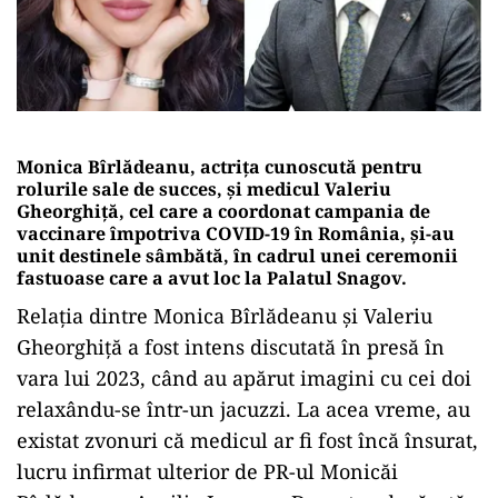
Monica Bîrlădeanu, actrița cunoscută pentru
rolurile sale de succes, și medicul Valeriu
Gheorghiță, cel care a coordonat campania de
vaccinare împotriva COVID-19 în România, și-au
unit destinele sâmbătă, în cadrul unei ceremonii
fastuoase care a avut loc la Palatul Snagov.
Relația dintre Monica Bîrlădeanu și Valeriu
Gheorghiță a fost intens discutată în presă în
vara lui 2023, când au apărut imagini cu cei doi
relaxându-se într-un jacuzzi. La acea vreme, au
existat zvonuri că medicul ar fi fost încă însurat,
lucru infirmat ulterior de PR-ul Monicăi