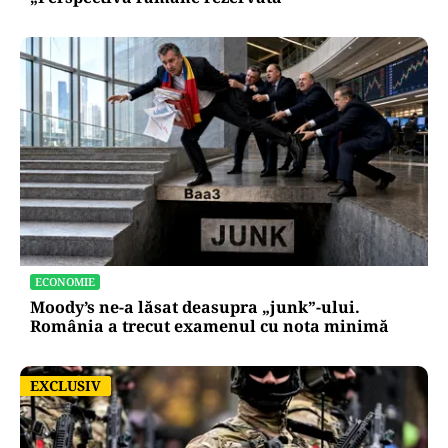
ECONOMIE
Moody’s ne-a lăsat deasupra „junk”-ului.
România a trecut examenul cu nota minimă
EXCLUSIV
EXCLUSIV