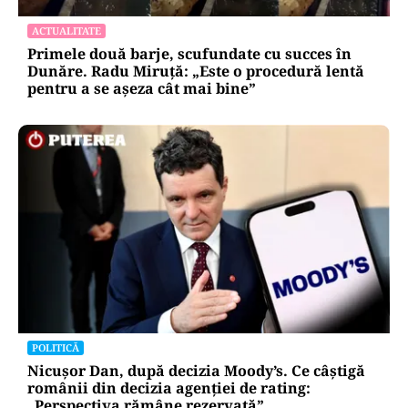
ACTUALITATE
Primele două barje, scufundate cu succes în
Dunăre. Radu Miruță: „Este o procedură lentă
pentru a se așeza cât mai bine”
POLITICĂ
Nicușor Dan, după decizia Moody’s. Ce câștigă
românii din decizia agenției de rating:
„Perspectiva rămâne rezervată”