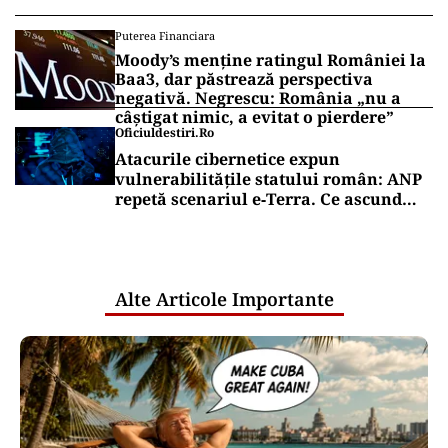
Puterea Financiara
Moody’s menține ratingul României la
Baa3, dar păstrează perspectiva
negativă. Negrescu: România „nu a
câștigat nimic, a evitat o pierdere”
Oficiuldestiri.ro
Atacurile cibernetice expun
vulnerabilitățile statului român: ANP
repetă scenariul e‑Terra. Ce ascund
comunicările oficiale și cine răspunde
pentru mentenanța IT a instituțiilor
publice
Alte Articole Importante