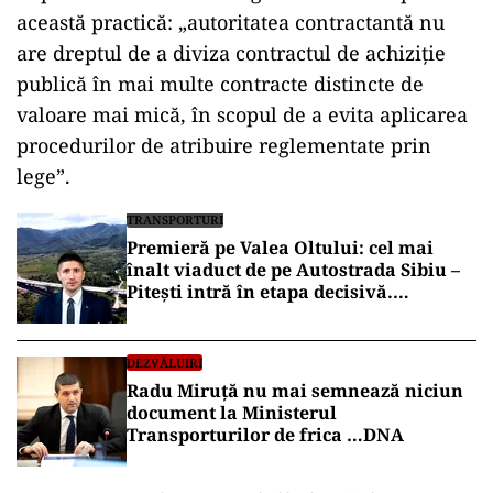
această practică: „autoritatea contractantă nu
are dreptul de a diviza contractul de achiziţie
publică în mai multe contracte distincte de
valoare mai mică, în scopul de a evita aplicarea
procedurilor de atribuire reglementate prin
lege”.
TRANSPORTURI
Premieră pe Valea Oltului: cel mai
înalt viaduct de pe Autostrada Sibiu –
Pitești intră în etapa decisivă.
Secretarul de stat Horațiu Cosma
anunță unde s-a ajuns cu lucrările
(VIDEO)
DEZVĂLUIRI
Radu Miruță nu mai semnează niciun
document la Ministerul
Transporturilor de frica …DNA