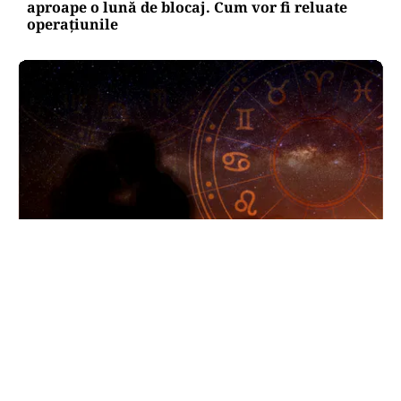
aproape o lună de blocaj. Cum vor fi reluate
operațiunile
HOROSCOP
Horoscop 8 august 2026. Trei zodii trec prin
momente de cumpănă: o despărțire sau o veste
neașteptată le schimbă planurile