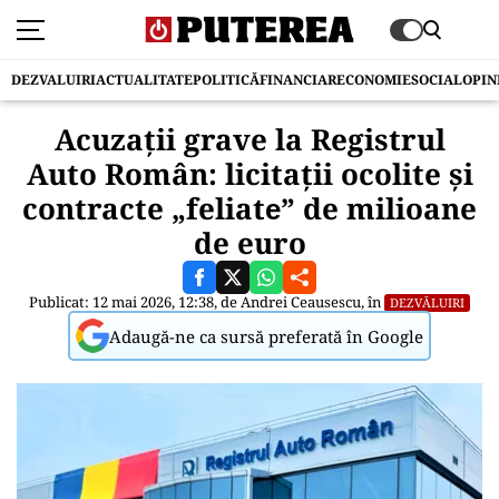
DEZVALUIRI
ACTUALITATE
POLITICĂ
FINANCIAR
ECONOMIE
SOCIAL
OPIN
Acuzații grave la Registrul
Auto Român: licitații ocolite și
contracte „feliatе” de milioane
de euro
Publicat: 12 mai 2026, 12:38, de
Andrei Ceausescu
, în
DEZVĂLUIRI
Adaugă-ne ca sursă preferată în Google