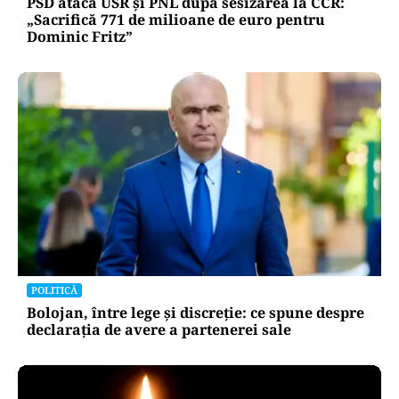
PSD atacă USR și PNL după sesizarea la CCR:
„Sacrifică 771 de milioane de euro pentru
Dominic Fritz”
POLITICĂ
Bolojan, între lege și discreție: ce spune despre
declarația de avere a partenerei sale