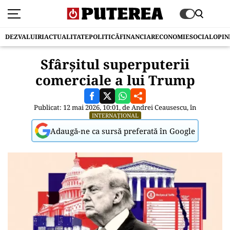
DEZVALUIRI
ACTUALITATE
POLITICĂ
FINANCIAR
ECONOMIE
SOCIAL
OPIN
Sfârșitul superputerii
comerciale a lui Trump
Publicat: 12 mai 2026, 10:01, de
Andrei Ceausescu
, în
INTERNAȚIONAL
Adaugă-ne ca sursă preferată în Google