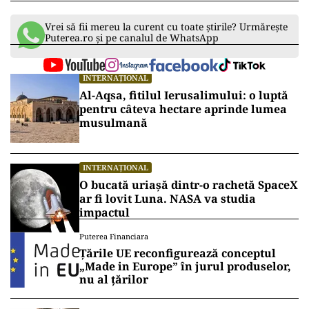
Vrei să fii mereu la curent cu toate știrile? Urmărește
Puterea.ro și pe canalul de WhatsApp
INTERNAȚIONAL
Al-Aqsa, fitilul Ierusalimului: o luptă
pentru câteva hectare aprinde lumea
musulmană
INTERNAȚIONAL
O bucată uriașă dintr-o rachetă SpaceX
ar fi lovit Luna. NASA va studia
impactul
Puterea Financiara
Țările UE reconfigurează conceptul
„Made in Europe” în jurul produselor,
nu al țărilor