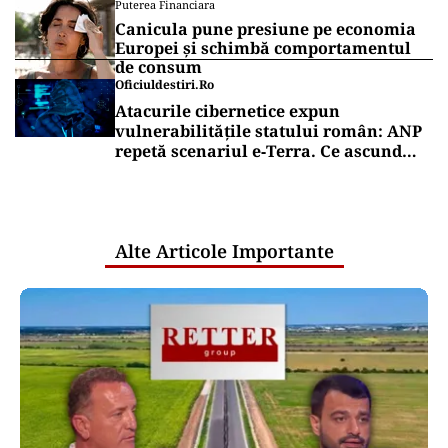
Puterea Financiara
Canicula pune presiune pe economia
Europei și schimbă comportamentul
de consum
Oficiuldestiri.ro
Atacurile cibernetice expun
vulnerabilitățile statului român: ANP
repetă scenariul e‑Terra. Ce ascund
comunicările oficiale și cine răspunde
pentru mentenanța IT a instituțiilor
publice
Alte Articole Importante