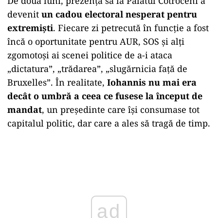
De două luni, prezența sa la Palatul Cotroceni a
devenit
un cadou electoral nesperat pentru
extremiști
. Fiecare zi petrecută în funcție a fost
încă o oportunitate pentru AUR, SOS și alți
zgomotoși ai scenei politice de a-i ataca
„dictatura”, „trădarea”, „slugărnicia față de
Bruxelles”. În realitate,
Iohannis nu mai era
decât o umbră a ceea ce fusese la început de
mandat
, un președinte care își consumase tot
capitalul politic, dar care a ales să tragă de timp.
ad