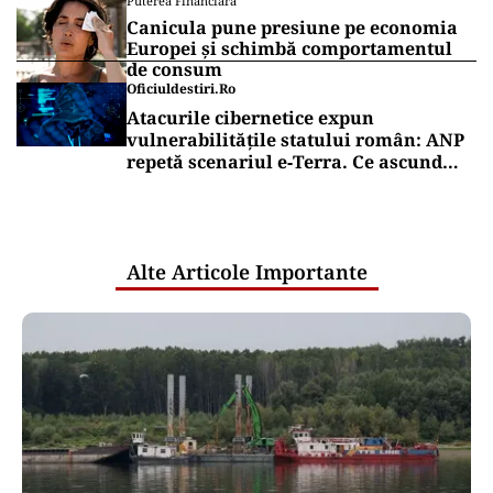
Puterea Financiara
Canicula pune presiune pe economia
Europei și schimbă comportamentul
de consum
Oficiuldestiri.ro
Atacurile cibernetice expun
vulnerabilitățile statului român: ANP
repetă scenariul e‑Terra. Ce ascund
comunicările oficiale și cine răspunde
pentru mentenanța IT a instituțiilor
publice
Alte Articole Importante