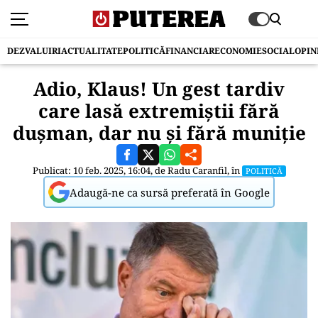
DEZVALUIRI
ACTUALITATE
POLITICĂ
FINANCIAR
ECONOMIE
SOCIAL
OPIN
Adio, Klaus! Un gest tardiv
care lasă extremiștii fără
dușman, dar nu și fără muniție
Publicat: 10 feb. 2025, 16:04, de
Radu Caranfil
, în
POLITICĂ
Adaugă-ne ca sursă preferată în Google