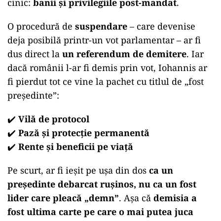
cinic:
banii și privilegiile post-mandat
.
O procedură de
suspendare
– care devenise
deja posibilă printr-un vot parlamentar – ar fi
dus direct la
un referendum de demitere
. Iar
dacă românii l-ar fi demis prin vot, Iohannis ar
fi pierdut tot ce vine la pachet cu titlul de „fost
președinte”:
✔️
Vilă de protocol
✔️
Pază și protecție permanentă
✔️
Rente și beneficii pe viață
Pe scurt, ar fi ieșit pe ușa din dos
ca un
președinte debarcat rușinos, nu ca un fost
lider care pleacă „demn”
. Așa că
demisia a
fost ultima carte pe care o mai putea juca