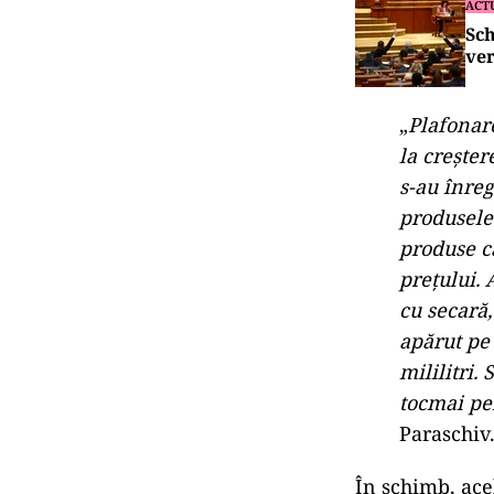
ACT
Sch
ver
„
Plafonar
la creșter
s-au înreg
produsele 
produse ca
prețului. 
cu secară,
apărut pe 
mililitri.
tocmai pen
Paraschiv
În schimb, ace