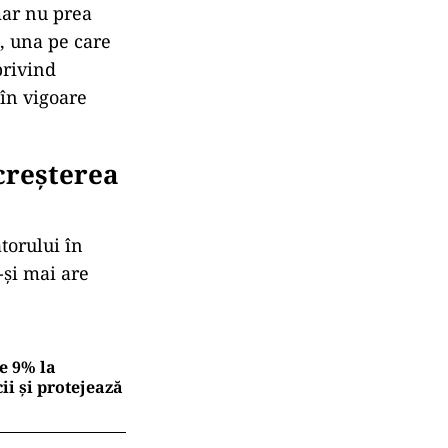
mar nu prea
, una pe care
privind
în vigoare
creșterea
torului în
-și mai are
e 9% la
ii și protejează