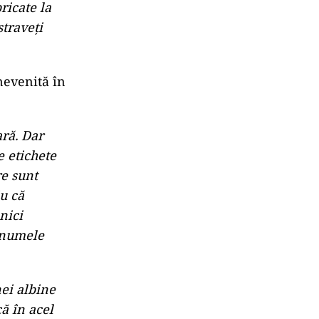
ricate la
straveți
nevenită în
ră. Dar
e etichete
re sunt
iu că
nici
 numele
ei albine
că în acel