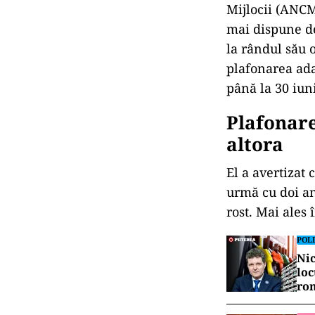
Mijlocii (ANC
mai dispune de
la rândul său 
plafonarea ada
până la 30 iun
Plafonare
altora
El a avertizat 
urmă cu doi ani
rost. Mai ales 
POLI
Nic
loc
ro