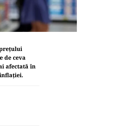
prețului
 e de ceva
i afectată în
nflației.