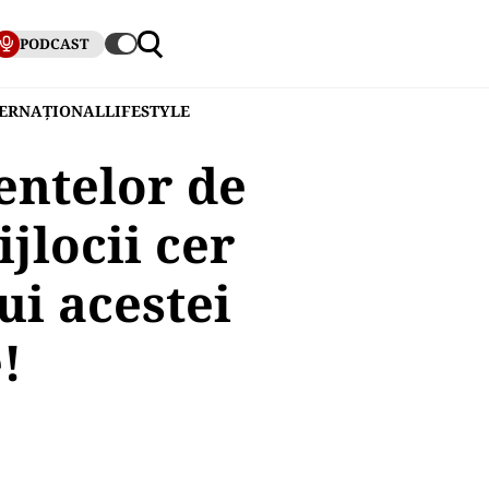
PODCAST
TERNAȚIONAL
LIFESTYLE
entelor de
jlocii cer
i acestei
!