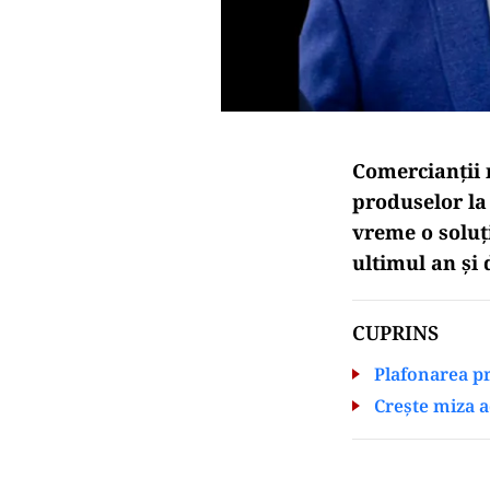
Comercianții m
produselor la 
vreme o soluț
ultimul an și 
CUPRINS
Plafonarea pr
Crește miza 