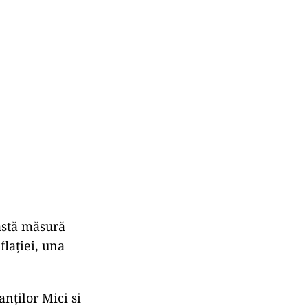
astă măsură
flației, una
nților Mici si