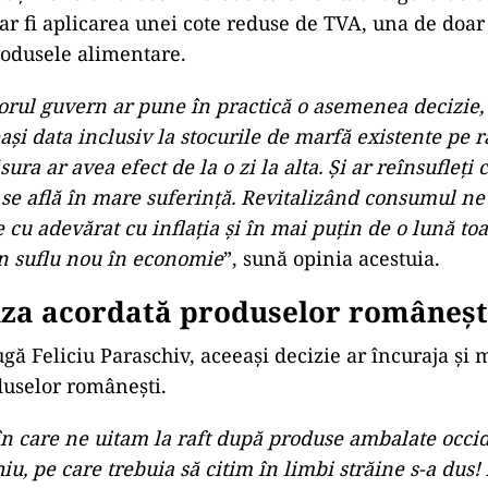
 ar fi aplicarea unei cote reduse de TVA, una de doar
rodusele alimentare.
orul guvern ar pune în practică o asemenea decizie,
ași data inclusiv la stocurile de marfă existente pe ra
ura ar avea efect de la o zi la alta. Și ar reînsufleți
 se află în mare suferință. Revitalizând consumul n
 cu adevărat cu inflația și în mai puțin de o lună to
un suflu nou în economie
”, sună opinia acestuia.
iza acordată produselor româneșt
gă Feliciu Paraschiv, aceeași decizie ar încuraja și 
uselor românești.
n care ne uitam la raft după produse ambalate occid
hiu, pe care trebuia să citim în limbi străine s-a dus