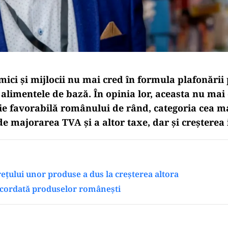
ici și mijlocii nu mai cred în formula plafonării 
alimentele de bază. În opinia lor, aceasta nu mai
ie favorabilă românului de rând, categoria cea ma
de majorarea TVA și a altor taxe, dar și creșterea i
ețului unor produse a dus la creșterea altora
acordată produselor românești