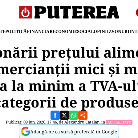
TE
POLITICĂ
FINANCIAR
ECONOMIE
SOCIAL
OPINII
ZVONURI
IN
onării prețului alim
ercianții mici și mi
a la minim a TVA-ulu
categorii de produse
Publicat: 09 iun. 2026, 17:46, de
Alexandru Catalan
, în
ACTUALITATE
Adaugă-ne ca sursă preferată în Google