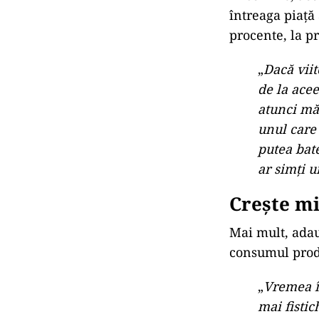
întreaga piață
procente, la p
„
Dacă viit
de la acee
atunci măs
unul care
putea bate
ar simți 
Crește m
Mai mult, adau
consumul prod
„
Vremea î
mai fistic