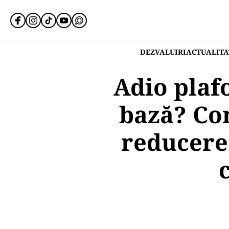
DEZVALUIRI
ACTUALITA
Adio plaf
bază? Com
reducere