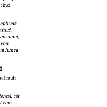
 cinci
 aplicată
fturi,
 consumul,
e vom
ată lumea
i
mai mult
ental, cât
! Acum,