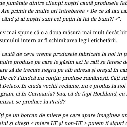
e jumătate dintre clienții noștri caută produsele fab
 Am primit de multe ori întrebarea < De ce să iau ca
 când și ai noștri sunt cel puțin la fel de buni?! >
”.
hiv mai spune că o a doua măsură mai mult decât bi
sumului intern ar fi schimbarea legii etichetării.
caută de ceva vreme produsele fabricate la noi în ța
ulte produse pe care le găsim azi la raft se feresc d
care să fie trecute negru pe alb adresa și orașul în ca
 De ce? Fiindcă nu conțin produse românești. Câți st
 Delaco, în ciuda vechii reclame, nu e produs la noi 
gram, ci în Germania? Sau, că de fapt Hochland, cu
nizat, se produce la Praid?
iți pe un borcan de miere pe care apare imaginea un
elui și citești < miere UE și non-UE > putem fi siguri 