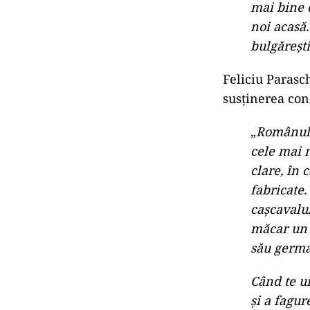
mai bine d
noi acasă.
bulgărești
Feliciu Parasc
susținerea con
„
Românul 
cele mai m
clare, în 
fabricate.
cașcavalul
măcar un 
său germa
Când te u
și a fagur