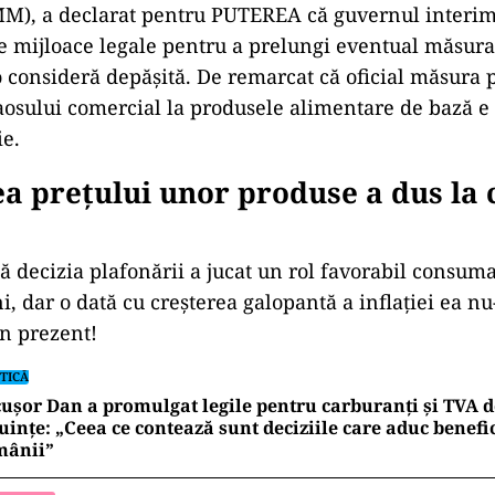
MM), a declarat pentru PUTEREA că guvernul interi
 mijloace legale pentru a prelungi eventual măsura
o consideră depășită. De remarcat că oficial măsura 
osului comercial la produsele alimentare de bază e 
ie.
a prețului unor produse a dus la 
că decizia plafonării a jucat un rol favorabil consuma
, dar o dată cu creșterea galopantă a inflației ea nu
în prezent!
TICĂ
ușor Dan a promulgat legile pentru carburanți și TVA d
uințe: „Ceea ce contează sunt deciziile care aduc benefic
mânii”