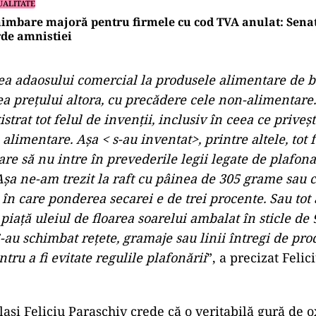
UALITATE
imbare majoră pentru firmele cu cod TVA anulat: Senat
de amnistiei
ea adaosului comercial la produsele alimentare de b
ea prețului altora, cu precădere cele non-alimentare.
istrat tot felul de invenții, inclusiv în ceea ce priveș
alimentare. Așa < s-au inventat>, printre altele, tot 
re să nu intre în prevederile legii legate de plafon
Așa ne-am trezit la raft cu pâinea de 305 grame sau 
 în care ponderea secarei e de trei procente. Sau tot 
piață uleiul de floarea soarelui ambalat în sticle de 
 S-au schimbat rețete, gramaje sau linii întregi de pro
tru a fi evitate regulile plafonării
”, a precizat Felic
.
lași Feliciu Paraschiv crede că o veritabilă gură de 