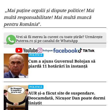
„
Mai puține orgolii și dispute politice! Mai
multă responsabilitate! Mai multă muncă
pentru România
”.
Vrei să fii mereu la curent cu toate știrile? Urmărește
Puterea.ro și pe canalul de WhatsApp
POLITICĂ
Cum a ajuns Guvernul Bolojan să
piardă 11 hotărâri în instanță
POLITICĂ
AUR și-a făcut site de suspendare.
Deocamdată, Nicușor Dan poate dormi
liniștit