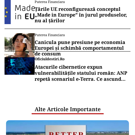
Puterea Financiara
Țările UE reconfigurează conceptul
„Made in Europe” în jurul produselor,
nu al țărilor
Puterea Financiara
Canicula pune presiune pe economia
Europei și schimbă comportamentul
de consum
Oficiuldestiri.ro
Atacurile cibernetice expun
vulnerabilitățile statului român: ANP
repetă scenariul e‑Terra. Ce ascund
comunicările oficiale și cine răspunde
pentru mentenanța IT a instituțiilor
publice
Alte Articole Importante