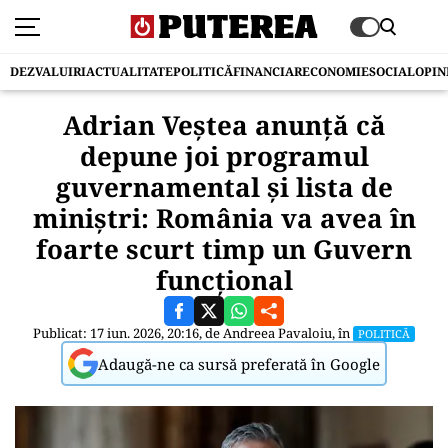
DEZVALUIRI
ACTUALITATE
POLITICĂ
FINANCIAR
ECONOMIE
SOCIAL
OPIN
Adrian Veștea anunță că
depune joi programul
guvernamental și lista de
miniștri: România va avea în
foarte scurt timp un Guvern
funcțional
Publicat: 17 iun. 2026, 20:16, de
Andreea Pavaloiu
, în
POLITICĂ
Adaugă-ne ca sursă preferată în Google