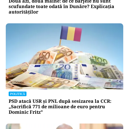
Două azi, două mâine: de ce barjele nu sunt
scufundate toate odată în Dunăre? Explicația
autorităților
POLITICĂ
PSD atacă USR și PNL după sesizarea la CCR:
„Sacrifică 771 de milioane de euro pentru
Dominic Fritz”