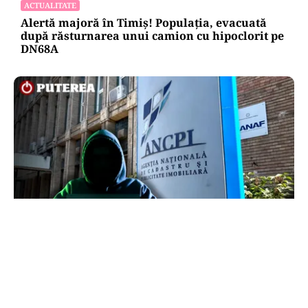
ACTUALITATE
Alertă majoră în Timiș! Populația, evacuată
după răsturnarea unui camion cu hipoclorit pe
DN68A
ECONOMIE
Peste 5.000 de români nu își mai pot cumpăra
casa. Efectul atacului cibernetic de la ANCPI
explicat de un broker