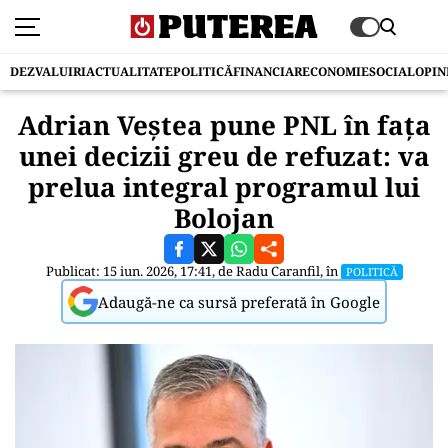
DEZVALUIRI
ACTUALITATE
POLITICĂ
FINANCIAR
ECONOMIE
SOCIAL
OPIN
Adrian Veștea pune PNL în fața
unei decizii greu de refuzat: va
prelua integral programul lui
Bolojan
Publicat: 15 iun. 2026, 17:41, de
Radu Caranfil
, în
POLITICĂ
Adaugă-ne ca sursă preferată în Google