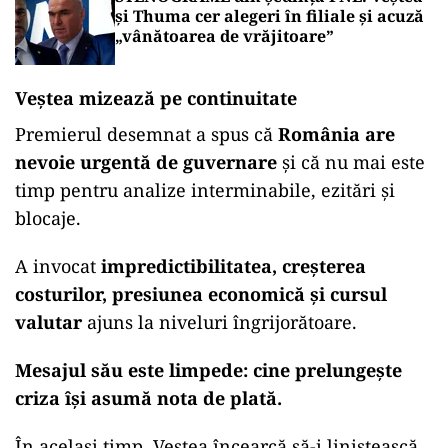
și Thuma cer alegeri în filiale și acuză
„vânătoarea de vrăjitoare”
Veștea mizează pe continuitate
Premierul desemnat a spus că
România are
nevoie urgentă de guvernare
și că nu mai este
timp pentru analize interminabile, ezitări și
blocaje.
A invocat
impredictibilitatea, creșterea
costurilor, presiunea economică și cursul
valutar
ajuns la niveluri îngrijorătoare.
Mesajul său este limpede: cine prelungește
criza își asumă nota de plată.
În același timp, Veștea încearcă să-i liniștească