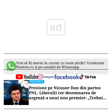
ad
Vrei să fii mereu la curent cu toate știrile? Urmărește
Puterea.ro și pe canalul de WhatsApp
POLITICĂ
Presiune pe Nicușor Dan din partea
PNL. Liberalii cer desemnarea de
urgență a unui nou premier: „Trebuie
să iasă fum alb de la Cotroceni!”