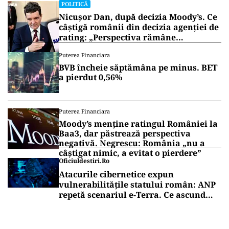
POLITICĂ
Nicușor Dan, după decizia Moody’s. Ce
câștigă românii din decizia agenției de
rating: „Perspectiva rămâne
rezervată”
Puterea Financiara
BVB încheie săptămâna pe minus. BET
a pierdut 0,56%
Puterea Financiara
Moody’s menține ratingul României la
Baa3, dar păstrează perspectiva
negativă. Negrescu: România „nu a
câștigat nimic, a evitat o pierdere”
Oficiuldestiri.ro
Atacurile cibernetice expun
vulnerabilitățile statului român: ANP
repetă scenariul e‑Terra. Ce ascund
comunicările oficiale și cine răspunde
pentru mentenanța IT a instituțiilor
publice