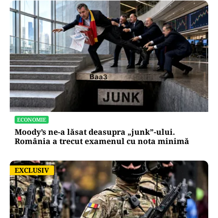
ECONOMIE
Moody’s ne-a lăsat deasupra „junk”-ului.
România a trecut examenul cu nota minimă
EXCLUSIV
EXCLUSIV