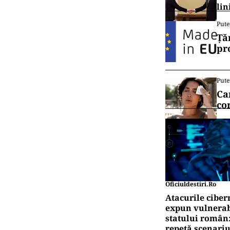
lin
Pute
Ță
pr
Pute
Ca
co
Oficiuldestiri.ro
Atacurile ciber
expun vulnerabi
statului român
repetă scenariu