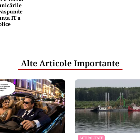
nicările
e răspunde
nța IT a
blice
Alte Articole Importante
ACTUALITATE