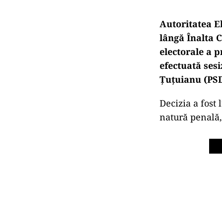
Autoritatea E
lângă Înalta C
electorale a 
efectuată ses
Țuțuianu (PSD
Decizia a fost 
natură penală,