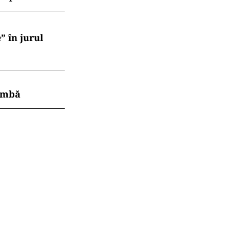
” în jurul
himbă