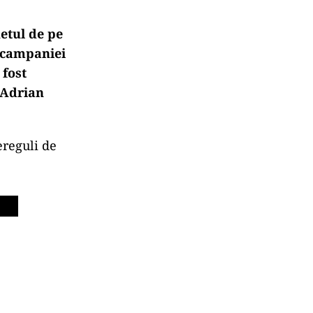
etul de pe
a campaniei
 fost
 Adrian
ereguli de