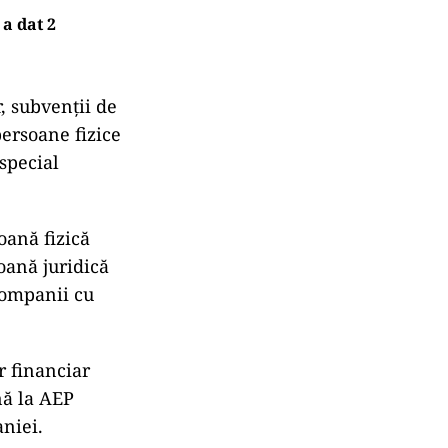
a dat 2
r, subvenții de
persoane fizice
special
ană fizică
oană juridică
 companii cu
r financiar
nă la AEP
aniei.