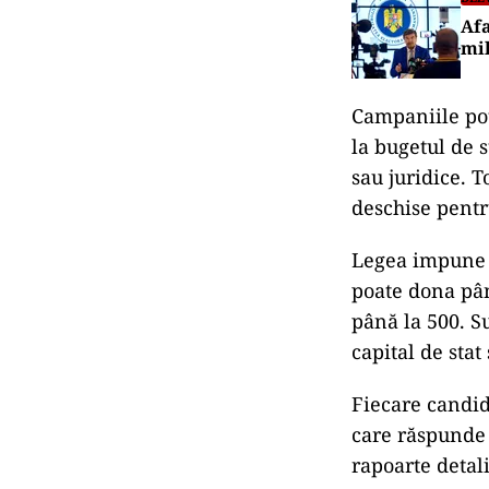
Afa
mil
Campaniile pot 
la bugetul de s
sau juridice. 
deschise pentr
Legea impune 
poate dona pân
până la 500. Su
capital de stat 
Fiecare candid
care răspunde 
rapoarte detali