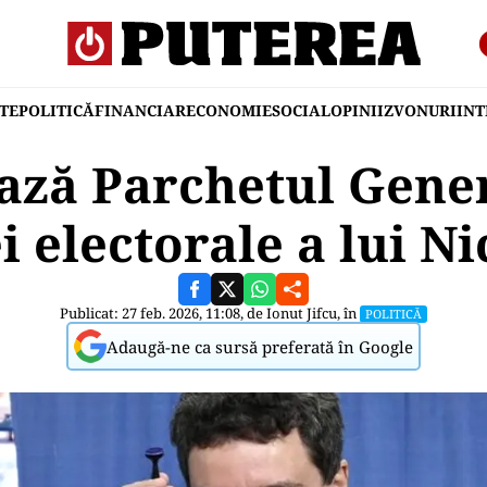
TE
POLITICĂ
FINANCIAR
ECONOMIE
SOCIAL
OPINII
ZVONURI
IN
ază Parchetul Gener
 electorale a lui N
Publicat: 27 feb. 2026, 11:08, de
Ionut Jifcu
, în
POLITICĂ
Adaugă-ne ca sursă preferată în Google