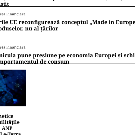
iștit
rea Financiara
rile UE reconfigurează conceptul „Made in Europe
oduselor, nu al țărilor
rea Financiara
nicula pune presiune pe economia Europei și sc
mportamentul de consum
netice
litățile
: ANP
l e‑Terra.