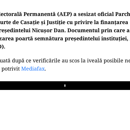
lectorală Permanentă (AEP) a sesizat oficial Parch
urte de Casație și Justiție cu privire la finanțare
președintelui Nicușor Dan. Documentul prin care a
izarea poartă semnătura președintelui instituției,
).
luată după ce verificările au scos la iveală posibile n
 potrivit
Mediafax
.
Play