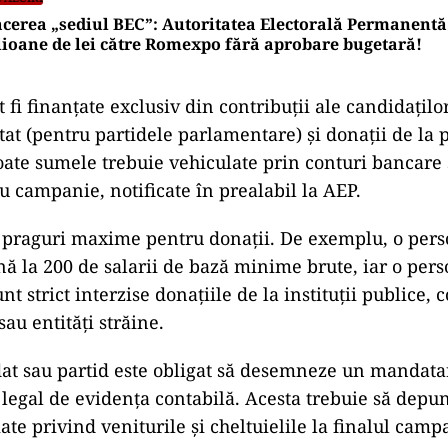
cerea „sediul BEC”: Autoritatea Electorală Permanentă 
ioane de lei către Romexpo fără aprobare bugetară!
fi finanțate exclusiv din contribuții ale candidațilo
tat (pentru partidele parlamentare) și donații de la 
Toate sumele trebuie vehiculate prin conturi bancare 
u campanie, notificate în prealabil la AEP.
praguri maxime pentru donații. De exemplu, o perso
ă la 200 de salarii de bază minime brute, iar o pers
nt strict interzise donațiile de la instituții publice,
sau entități străine.
at sau partid este obligat să desemneze un mandata
legal de evidența contabilă. Acesta trebuie să depu
ate privind veniturile și cheltuielile la finalul camp