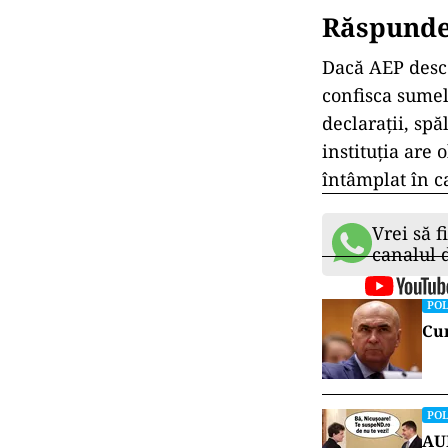
Răspunde
Dacă AEP desco
confisca sumele
declarații, spă
instituția are
întâmplat în c
Vrei să f
canalul
POL
Cum
POL
AUR