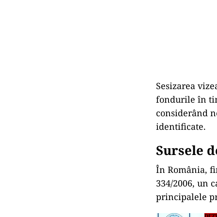
Sesizarea vizea
fondurile în t
considerând ne
identificate.
Sursele d
În România, fi
334/2006, un c
principalele pr
DEZ