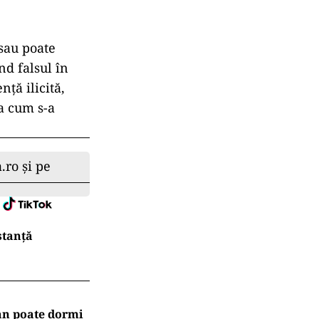
sau poate
nd falsul în
ță ilicită,
șa cum s-a
.ro și pe
stanță
an poate dormi