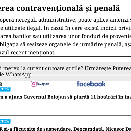
rea contravențională și penală
peră nereguli administrative, poate aplica amenzi 
 utilizate ilegal. În cazul în care există indicii privi
larea banilor sau utilizarea unor fonduri de provenien
 obligația să sesizeze organele de urmărire penală, a
azul recent menționat.
ii mereu la curent cu toate știrile? Urmărește Puterea
 de WhatsApp
ITICĂ
 a ajuns Guvernul Bolojan să piardă 11 hotărâri în in
ITICĂ
 și-a făcut site de suspendare. Deocamdată, Nicușor D