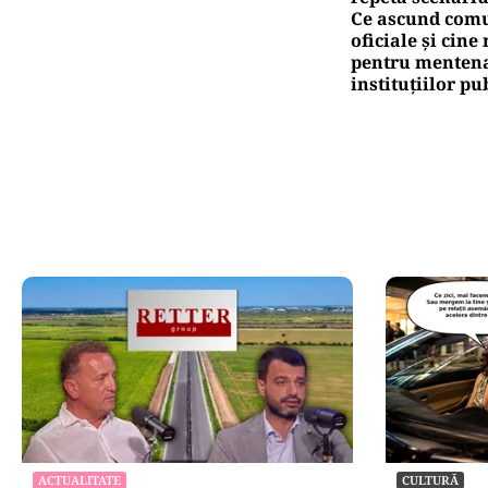
Ce ascund comu
oficiale și cin
pentru mentena
instituțiilor pu
ACTUALITATE
CULTURĂ