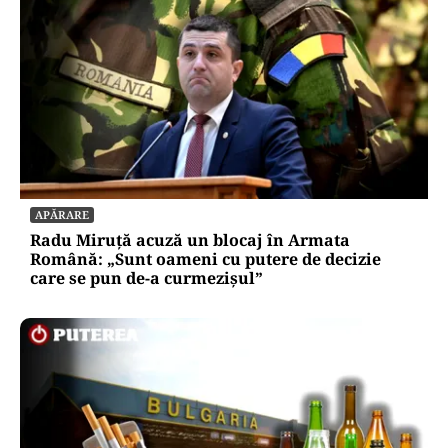
APĂRARE
Radu Miruță acuză un blocaj în Armata
Română: „Sunt oameni cu putere de decizie
care se pun de-a curmezișul”