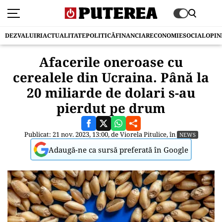
DEZVALUIRI
ACTUALITATE
POLITICĂ
FINANCIAR
ECONOMIE
SOCIAL
OPIN
Afacerile oneroase cu
cerealele din Ucraina. Până la
20 miliarde de dolari s-au
pierdut pe drum
Publicat: 21 nov. 2023, 13:00, de
Viorela Pitulice
, în
NEWS
Adaugă-ne ca sursă preferată în Google