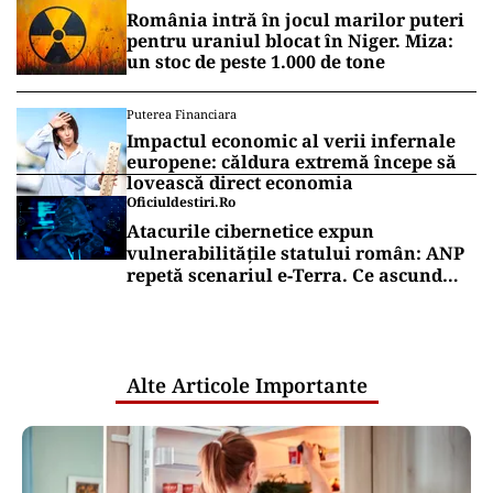
România intră în jocul marilor puteri
pentru uraniul blocat în Niger. Miza:
un stoc de peste 1.000 de tone
Puterea Financiara
Impactul economic al verii infernale
europene: căldura extremă începe să
lovească direct economia
Oficiuldestiri.ro
Atacurile cibernetice expun
vulnerabilitățile statului român: ANP
repetă scenariul e‑Terra. Ce ascund
comunicările oficiale și cine răspunde
pentru mentenanța IT a instituțiilor
publice
Alte Articole Importante