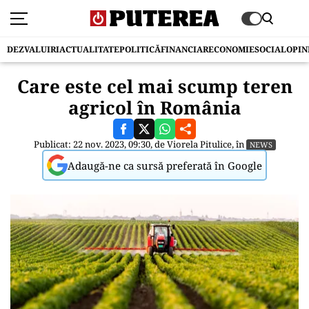
DEZVALUIRI
ACTUALITATE
POLITICĂ
FINANCIAR
ECONOMIE
SOCIAL
OPIN
Care este cel mai scump teren
agricol în România
Publicat: 22 nov. 2023, 09:30, de
Viorela Pitulice
, în
NEWS
Adaugă-ne ca sursă preferată în Google