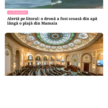
ACTUALITATE
Alertă pe litoral: o dronă a fost scoasă din apă
lângă o plajă din Mamaia
POLITICĂ
Reforma ANI trece de Senat după un scandal
politic. Amendamentul privind partenerii
demnitarilor a inflamat dezbaterile