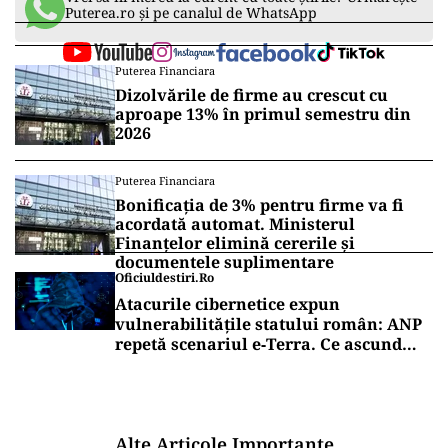
Puterea.ro și pe canalul de WhatsApp
Puterea Financiara
Dizolvările de firme au crescut cu
aproape 13% în primul semestru din
2026
Puterea Financiara
Bonificația de 3% pentru firme va fi
acordată automat. Ministerul
Finanțelor elimină cererile și
documentele suplimentare
Oficiuldestiri.ro
Atacurile cibernetice expun
vulnerabilitățile statului român: ANP
repetă scenariul e‑Terra. Ce ascund
comunicările oficiale și cine răspunde
pentru mentenanța IT a instituțiilor
publice
Alte Articole Importante