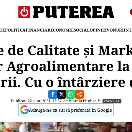
TE
POLITICĂ
FINANCIAR
ECONOMIE
SOCIAL
OPINII
ZVONURI
IN
 de Calitate şi Mar
 Agroalimentare la
rii. Cu o întârziere 
Publicat: 22 sept. 2021, 12:37, de
Viorela Pitulice
, în
ESENȚIAL
Adaugă-ne ca sursă preferată în Google