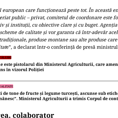
 european care funcţionează peste tot. În această ent
eriat public – privat, comitetul de coordonare este f
v şi instituţii, cu obiective clare şi cu buget. Agenţia
cheme de calitate şi vor garanta că într-adevăr ace
tradiţionale, produse montane sau alte produse care
tat
e”, a declarat într-o conferință de presă ministru
VĂLUIRI
e este pistolarul din Ministerul Agriculturii, care ameni
ns în vizorul Poliției
UALITATE
i de tone de fructe și legume turcești, ascunse sub etic
ânesc”. Ministerul Agriculturii a trimis Corpul de cont
ea, colaborator