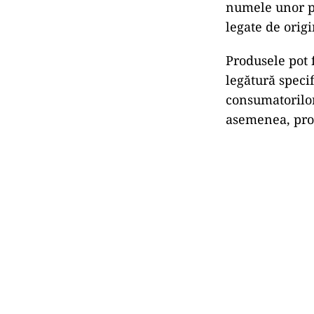
numele unor pr
legate de origi
Produsele pot f
legătură speci
consumatorilor
asemenea, prod