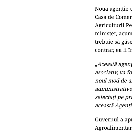
Noua agenţie u
Casa de Comerț
Agriculturii P
minister, acum
trebuie să găse
contrar, ea fi
„
Această agenţ
asociativ, va 
noul mod de ab
administrative
selectaţi pe pr
această Agenţi
Guvernul a apr
Agroalimentar 