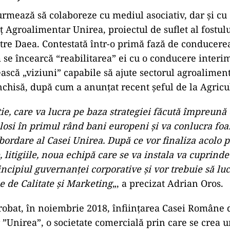
rmează să colaboreze cu mediul asociativ, dar și cu 
 Agroalimentar Unirea, proiectul de suflet al fostulu
etre Daea. Contestată într-o primă fază de conducerea
 se încearcă “reabilitarea” ei cu o conducere interi
ască „viziuni” capabile să ajute sectorul agroaliment
 închisă, după cum a anunțat recent șeful de la Agric
ie, care va lucra pe baza strategiei făcută împreună
folosi în primul rând bani europeni şi va conlucra foa
ordare al Casei Unirea. După ce vor finaliza acolo 
, litigiile, noua echipă care se va instala va cuprin
incipiul guvernanţei corporative şi vor trebuie să lu
e de Calitate şi Marketing
„, a precizat Adrian Oros.
obat, în noiembrie 2018, înfiinţarea Casei Române
”Unirea”, o societate comercială prin care se crea