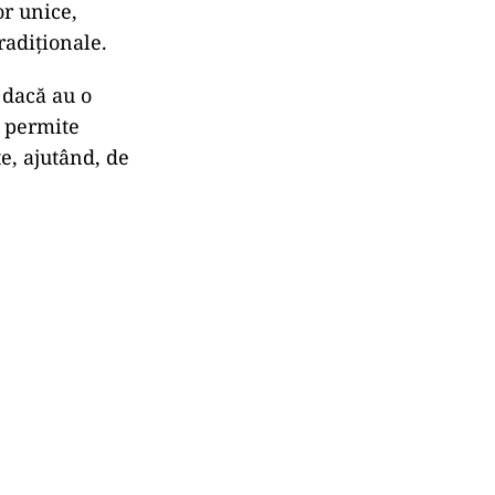
or unice,
radiționale.
 dacă au o
I permite
e, ajutând, de