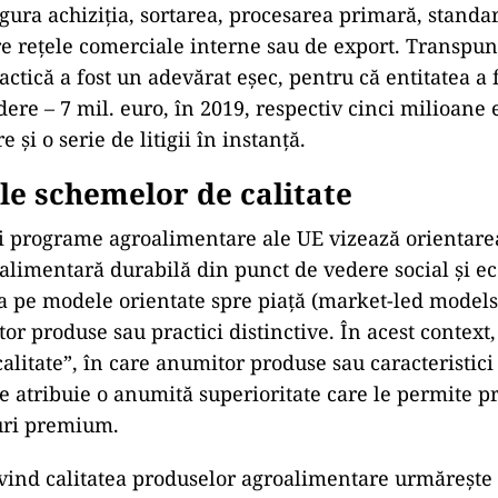
igura achiziţia, sortarea, procesarea primară, standa
tre reţele comerciale interne sau de export. Transpu
actică a fost un adevărat eșec, pentru că entitatea a
ere – 7 mil. euro, în 2019, respectiv cinci milioane 
 și o serie de litigii în instanță.
le schemelor de calitate
 și programe agroalimentare ale UE vizează orientare
alimentară durabilă din punct de vedere social și eco
 pe modele orientate spre piață (market-led models
r produse sau practici distinctive. În acest context,
alitate”, în care anumitor produse sau caracteristici
se atribuie o anumită superioritate care le permite p
uri premium.
ivind calitatea produselor agroalimentare urmărește 