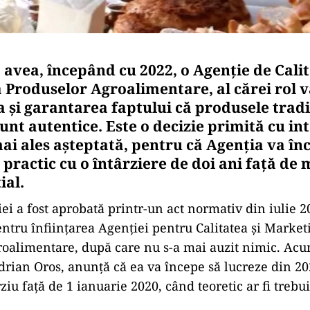
avea, începând cu 2022, o Agenţie de Calit
 Produselor Agroalimentare, al cărei rol va
şi garantarea faptului că produsele tradi
nt autentice. Este o decizie primită cu int
mai ales așteptată, pentru că Agenția va în
 practic cu o întârziere de doi ani față d
tial.
ei a fost aprobată printr-un act normativ din iulie 
entru înființarea Agenției pentru Calitatea și Market
oalimentare, după care nu s-a mai auzit nimic. Acu
Adrian Oros, anunță că ea va începe să lucreze din 20
ziu față de 1 ianuarie 2020, când teoretic ar fi trebu