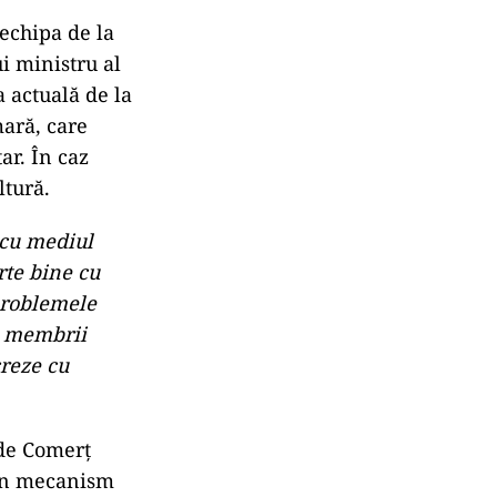
echipa de la
i ministru al
 actuală de la
mară, care
ar. În caz
ultură.
 cu mediul
rte bine cu
problemele
de membrii
creze cu
 de Comerţ
 un mecanism