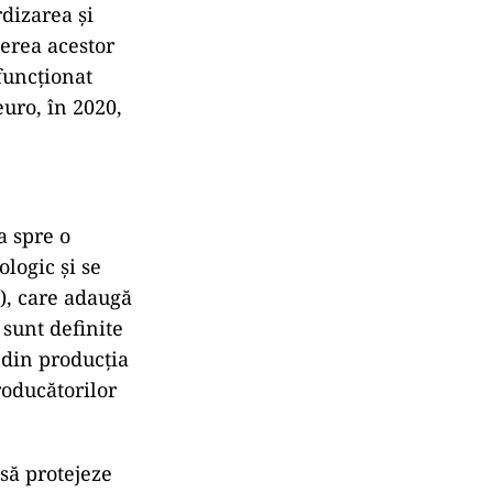
rdizarea şi
nerea acestor
 funcționat
euro, în 2020,
a spre o
logic și se
), care adaugă
 sunt definite
 din producția
roducătorilor
să protejeze