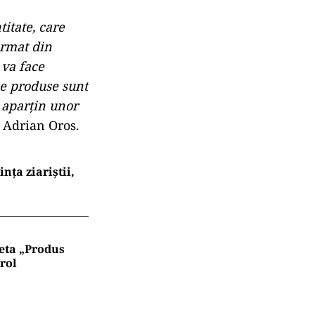
itate, care
ormat din
 va face
le produse sunt
 aparţin unor
l Adrian Oros.
nța ziariștii,
heta „Produs
rol