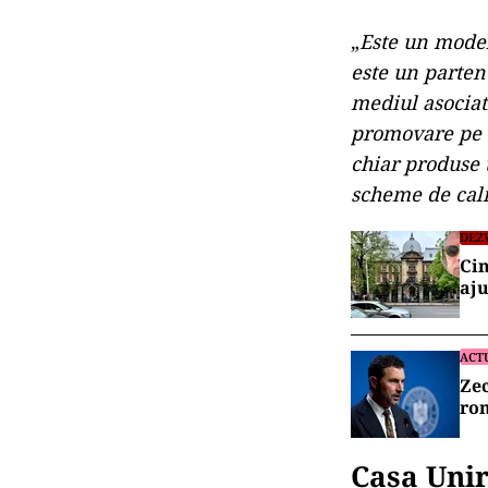
„
Este un model
este un parten
mediul asociati
promovare pe s
chiar produse 
scheme de cali
DEZ
Cin
aju
ACT
Zec
rom
Casa Unir