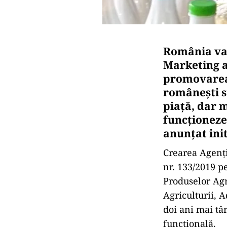
România va 
Marketing a
promovarea 
româneşti su
piață, dar 
funcționeze
anunțat ini
Crearea Agenți
nr. 133/2019 p
Produselor Agr
Agriculturii, 
doi ani mai târ
funcțională.