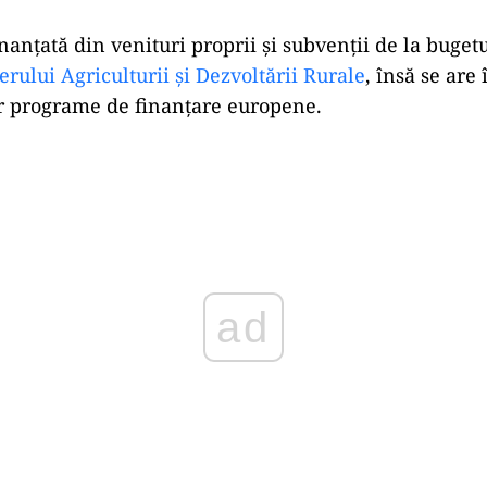
nanțată din venituri proprii și subvenții de la bugetu
erului Agriculturii și Dezvoltării Rurale
, însă se are 
r programe de finanțare europene.
Play