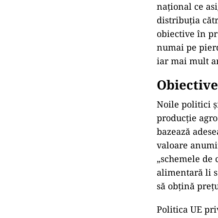
naţional ce as
distribuţia că
obiective în pr
numai pe pierd
iar mai mult are
Obiective
Noile politici
producție agro
bazează adesea
valoare anumito
„schemele de c
alimentară li 
să obțină preț
Politica UE pr