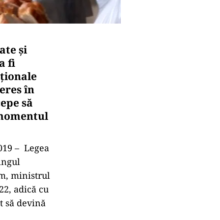
ate şi
 fi
ţionale
eres în
cepe să
e momentul
2019 – Legea
ingul
m, ministrul
22, adică cu
it să devină