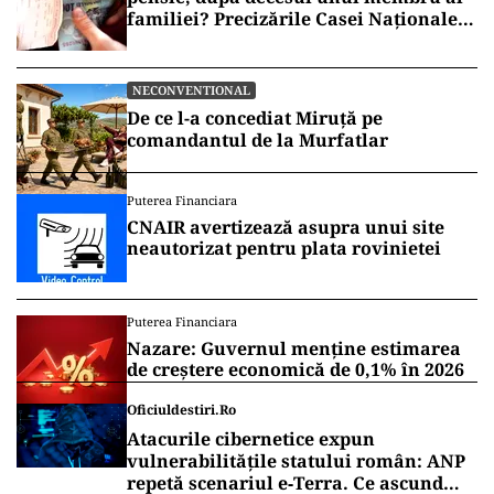
familiei? Precizările Casei Naționale
de Pensii
NECONVENTIONAL
De ce l-a concediat Miruță pe
comandantul de la Murfatlar
Puterea Financiara
CNAIR avertizează asupra unui site
neautorizat pentru plata rovinietei
Puterea Financiara
Nazare: Guvernul menține estimarea
de creștere economică de 0,1% în 2026
Oficiuldestiri.ro
Atacurile cibernetice expun
vulnerabilitățile statului român: ANP
repetă scenariul e‑Terra. Ce ascund