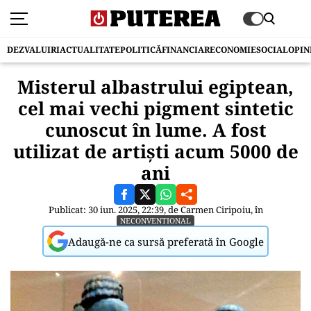
DEZVALUIRI
ACTUALITATE
POLITICĂ
FINANCIAR
ECONOMIE
SOCIAL
OPIN
Misterul albastrului egiptean,
cel mai vechi pigment sintetic
cunoscut în lume. A fost
utilizat de artiști acum 5000 de
ani
Publicat: 30 iun. 2025, 22:39, de
Carmen Ciripoiu
, în
NECONVENTIONAL
Adaugă-ne ca sursă preferată în Google