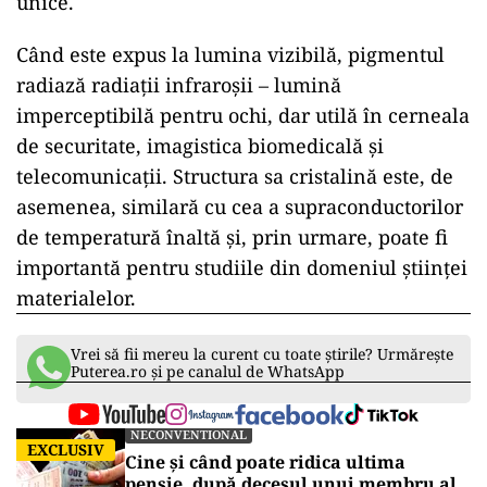
unice.
Când este expus la lumina vizibilă, pigmentul
radiază radiații infraroșii – lumină
imperceptibilă pentru ochi, dar utilă în cerneala
de securitate, imagistica biomedicală și
telecomunicații. Structura sa cristalină este, de
asemenea, similară cu cea a supraconductorilor
de temperatură înaltă și, prin urmare, poate fi
importantă pentru studiile din domeniul științei
materialelor.
Vrei să fii mereu la curent cu toate știrile? Urmărește
Puterea.ro și pe canalul de WhatsApp
NECONVENTIONAL
EXCLUSIV
Cine și când poate ridica ultima
pensie, după decesul unui membru al