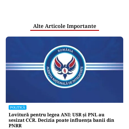
comunicările oficiale și cine răspunde
pentru mentenanța IT a instituțiilor
publice
Alte Articole Importante
POLITICĂ
Lovitură pentru legea ANI: USR și PNL au
sesizat CCR. Decizia poate influența banii din
PNRR