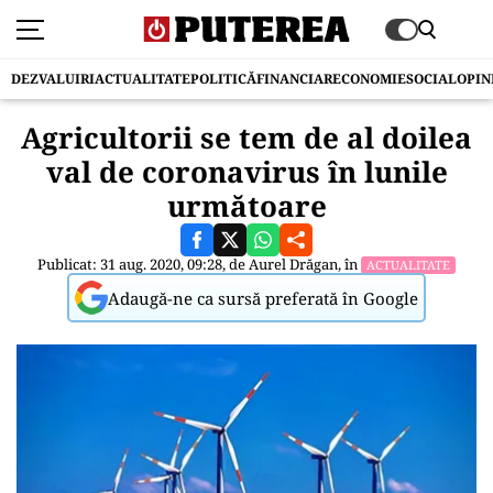
DEZVALUIRI
ACTUALITATE
POLITICĂ
FINANCIAR
ECONOMIE
SOCIAL
OPIN
Agricultorii se tem de al doilea
val de coronavirus în lunile
următoare
Publicat: 31 aug. 2020, 09:28, de
Aurel Drăgan
, în
ACTUALITATE
Adaugă-ne ca sursă preferată în Google