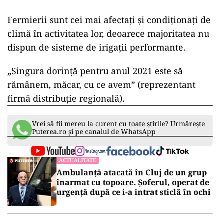
Fermierii sunt cei mai afectaţi şi condiţionaţi de
climă ȋn activitatea lor, deoarece majoritatea nu
dispun de sisteme de irigaţii performante.
„Singura dorinţă pentru anul 2021 este să
rămânem, măcar, cu ce avem” (reprezentant
firmă distribuţie regională).
Vrei să fii mereu la curent cu toate știrile? Urmărește
Puterea.ro și pe canalul de WhatsApp
ACTUALITATE
Ambulanță atacată în Cluj de un grup
înarmat cu topoare. Șoferul, operat de
urgență după ce i-a intrat sticlă în ochi