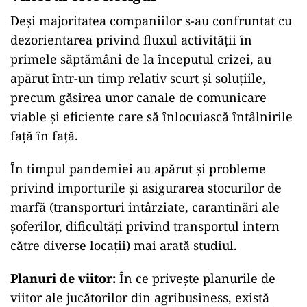
Deşi majoritatea companiilor s-au confruntat cu
dezorientarea privind fluxul activităţii ȋn
primele săptămâni de la ȋnceputul crizei, au
apărut ȋntr-un timp relativ scurt și soluţiile,
precum găsirea unor canale de comunicare
viable şi eficiente care să ȋnlocuiască ȋntâlnirile
faţă ȋn faţă.
Ȋn timpul pandemiei au apărut şi probleme
privind importurile şi asigurarea stocurilor de
marfă (transporturi intârziate, carantinări ale
şoferilor, dificultăţi privind transportul intern
către diverse locaţii) mai arată studiul.
Planuri de viitor:
Ȋn ce privește planurile de
viitor ale jucătorilor din agribusiness, există