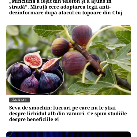
„Minciuna a ieșit din telefon și a ajuns în
stradă”. Miruță cere adoptarea legii anti-
dezinformare după atacul cu topoare din Cluj
SĂNĂTATE
Seva de smochin: lucruri pe care nu le știai
despre lichidul alb din ramuri. Ce spun studiile
despre beneficiile ei