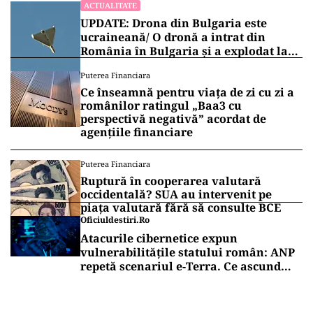
ACTUALITATE
UPDATE: Drona din Bulgaria este
ucraineană/ O dronă a intrat din
România în Bulgaria şi a explodat la
100 de metri de graniţă
Puterea Financiara
Ce înseamnă pentru viața de zi cu zi a
românilor ratingul „Baa3 cu
perspectivă negativă” acordat de
agențiile financiare
Puterea Financiara
Ruptură în cooperarea valutară
occidentală? SUA au intervenit pe
piața valutară fără să consulte BCE
Oficiuldestiri.ro
Atacurile cibernetice expun
vulnerabilitățile statului român: ANP
repetă scenariul e‑Terra. Ce ascund
comunicările oficiale și cine răspunde
pentru mentenanța IT a instituțiilor
publice