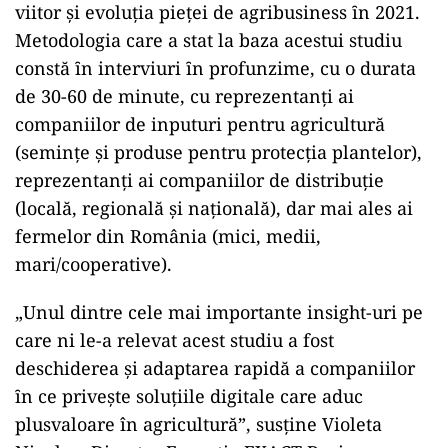
viitor şi evoluţia pieţei de agribusiness ȋn 2021.
Metodologia care a stat la baza acestui studiu
constă ȋn interviuri ȋn profunzime, cu o durata
de 30-60 de minute, cu reprezentanţi ai
companiilor de inputuri pentru agricultură
(seminţe și produse pentru protecţia plantelor),
reprezentanţi ai companiilor de distribuţie
(locală, regională şi naţională), dar mai ales ai
fermelor din România (mici, medii,
mari/cooperative).
„Unul dintre cele mai importante insight-uri pe
care ni le-a relevat acest studiu a fost
deschiderea și adaptarea rapidă a companiilor
ȋn ce priveşte soluţiile digitale care aduc
plusvaloare în agricultură”, susţine Violeta