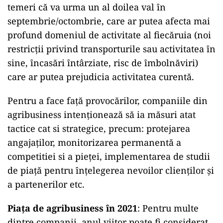
temeri că va urma un al doilea val ȋn
septembrie/octombrie, care ar putea afecta mai
profund domeniul de activitate al fiecăruia (noi
restricţii privind transporturile sau activitatea ȋn
sine, ȋncasări ȋntârziate, risc de ȋmbolnăviri)
care ar putea prejudicia activitatea curentă.
Pentru a face faţă provocărilor, companiile din
agribusiness intenţionează să ia măsuri atat
tactice cat si strategice, precum: protejarea
angajaţilor, monitorizarea permanentă a
competitiei si a pieţei, implementarea de studii
de piaţă pentru ȋnţelegerea nevoilor clienţilor şi
a partenerilor etc.
Piaţa de agribusiness ȋn 2021
: Pentru multe
dintre companii, anul viitor poate fi considerat