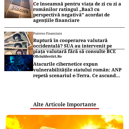
Ce înseamnă pentru viața de zi cu zi a
românilor ratingul „Baa3 cu
perspectivă negativă” acordat de
agențiile financiare
Puterea Financiara
Ruptură în cooperarea valutară
occidentală? SUA au intervenit pe
piața valutară fără să consulte BCE
Oficiuldestiri.ro
Atacurile cibernetice expun
vulnerabilitățile statului român: ANP
repetă scenariul e‑Terra. Ce ascund
comunicările oficiale și cine răspunde
pentru mentenanța IT a instituțiilor
publice
Alte Articole Importante