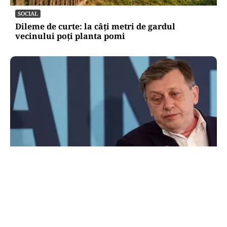
SOCIAL
Dileme de curte: la câți metri de gardul
vecinului poți planta pomi
POLITICĂ
Pe cine vede premier Crin Antonescu în locul
lui Ilie Bolojan. Numele pe care l-ar desemna,
dacă ar fi președinte