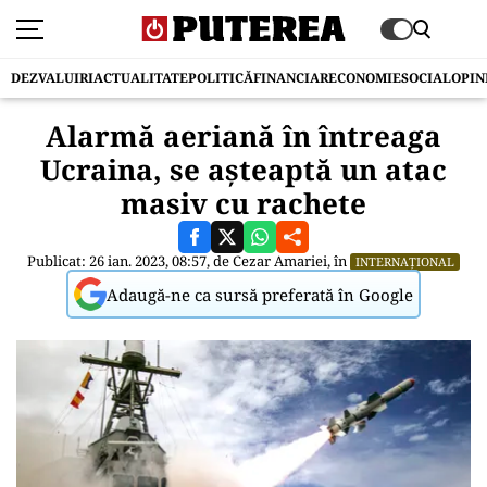
DEZVALUIRI
ACTUALITATE
POLITICĂ
FINANCIAR
ECONOMIE
SOCIAL
OPIN
Alarmă aeriană în întreaga
Ucraina, se așteaptă un atac
masiv cu rachete
Publicat: 26 ian. 2023, 08:57, de
Cezar Amariei
, în
INTERNAȚIONAL
Adaugă-ne ca sursă preferată în Google