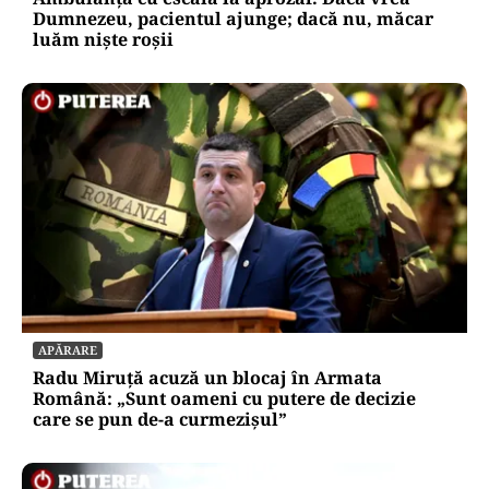
Dumnezeu, pacientul ajunge; dacă nu, măcar
luăm niște roșii
APĂRARE
Radu Miruță acuză un blocaj în Armata
Română: „Sunt oameni cu putere de decizie
care se pun de-a curmezișul”