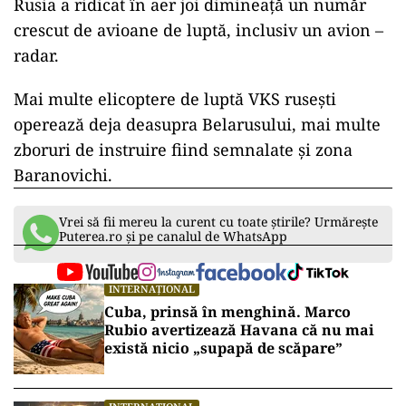
Rusia a ridicat în aer joi dimineață un număr
crescut de avioane de luptă, inclusiv un avion –
radar.
Mai multe elicoptere de luptă VKS rusești
operează deja deasupra Belarusului, mai multe
zboruri de instruire fiind semnalate și zona
Baranovichi.
Vrei să fii mereu la curent cu toate știrile? Urmărește
Puterea.ro și pe canalul de WhatsApp
INTERNAȚIONAL
Cuba, prinsă în menghină. Marco
Rubio avertizează Havana că nu mai
există nicio „supapă de scăpare”