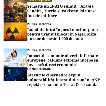
INTERNAȚIONAL
Se naște un „NATO sunnit”: Arabia
Saudită, Turcia și Pakistan își unesc
forțele militare
Puterea Financiara
România intră în jocul marilor puteri
pentru uraniul blocat în Niger. Miza:
un stoc de peste 1.000 de tone
Puterea Financiara
Impactul economic al verii infernale
europene: căldura extremă începe să
lovească direct economia
Oficiuldestiri.ro
Atacurile cibernetice expun
vulnerabilitățile statului român: ANP
repetă scenariul e‑Terra. Ce ascund
comunicările oficiale și cine răspunde
pentru mentenanța IT a instituțiilor
publice