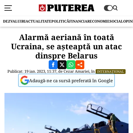
DEZVALUIRI
ACTUALITATE
POLITICĂ
FINANCIAR
ECONOMIE
SOCIAL
OPIN
Alarmă aeriană în toată
Ucraina, se așteaptă un atac
dinspre Belarus
Publicat: 19 ian. 2023, 11:37, de
Cezar Amariei
, în
INTERNAȚIONAL
Adaugă-ne ca sursă preferată în Google