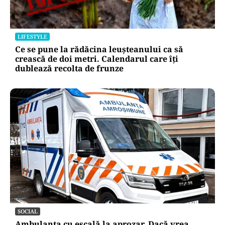
LIFESTYLE
Ce se pune la rădăcina leușteanului ca să
crească de doi metri. Calendarul care îți
dublează recolta de frunze
SOCIAL
Ambulanța cu escală la aprozar. Dacă vrea