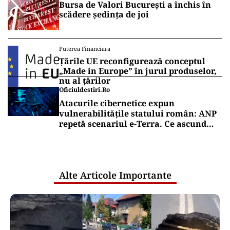
Bursa de Valori București a închis în
scădere ședința de joi
Puterea Financiara
Țările UE reconfigurează conceptul
„Made in Europe” în jurul produselor,
nu al țărilor
Oficiuldestiri.ro
Atacurile cibernetice expun
vulnerabilitățile statului român: ANP
repetă scenariul e‑Terra. Ce ascund
comunicările oficiale și cine răspunde
pentru mentenanța IT a instituțiilor
publice
Alte Articole Importante