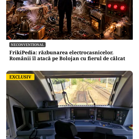
NECONVENTIONAL
FrikiPedia: răzbunarea electrocasnicelor.
Românii îl atacă pe Bolojan cu fierul de călcat
EXCLUSIV
EXCLUSIV