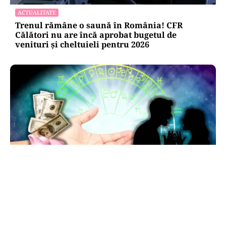
ACTUALITATE
Trenul rămâne o saună în România! CFR
Călători nu are încă aprobat bugetul de
venituri și cheltuieli pentru 2026
HOROSCOP
Horoscop 7 august 2026: ziua în care Berbecii își
pierd răbdarea, iar Taurii pierd bani