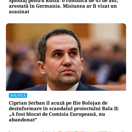
Spionaj pentru Rusia: o româncă de 45 de ani,
arestată în Germania. Misiunea ar fi vizat un
asasinat
POLITICĂ
Ciprian Șerban îl acuză pe Ilie Bolojan de
dezinformare în scandalul proiectului Bala II:
„A fost blocat de Comisia Europeană, nu
abandonat”