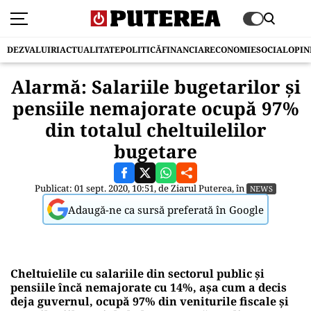
DEZVALUIRI
ACTUALITATE
POLITICĂ
FINANCIAR
ECONOMIE
SOCIAL
OPIN
Alarmă: Salariile bugetarilor și
pensiile nemajorate ocupă 97%
din totalul cheltuilelilor
bugetare
Publicat: 01 sept. 2020, 10:51, de
Ziarul Puterea
, în
NEWS
Adaugă-ne ca sursă preferată în Google
Cheltuielile cu salariile din sectorul public și
pensiile încă nemajorate cu 14%, așa cum a decis
deja guvernul, ocupă 97% din veniturile fiscale și