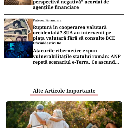
perspectivă negativă” acordat de
agențiile financiare
Puterea Financiara
Ruptură în cooperarea valutară
occidentală? SUA au intervenit pe
piața valutară fără să consulte BCE
Oficiuldestiri.ro
Atacurile cibernetice expun
vulnerabilitățile statului român: ANP
repetă scenariul e‑Terra. Ce ascund
comunicările oficiale și cine răspunde
pentru mentenanța IT a instituțiilor
publice
Alte Articole Importante