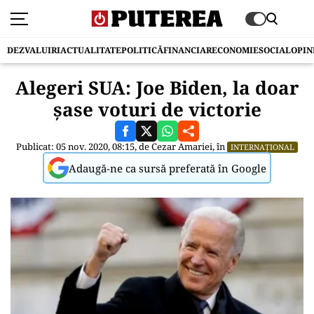
DEZVALUIRI
ACTUALITATE
POLITICĂ
FINANCIAR
ECONOMIE
SOCIAL
OPIN
Alegeri SUA: Joe Biden, la doar
șase voturi de victorie
Publicat: 05 nov. 2020, 08:15, de
Cezar Amariei
, în
INTERNAȚIONAL
Adaugă-ne ca sursă preferată în Google