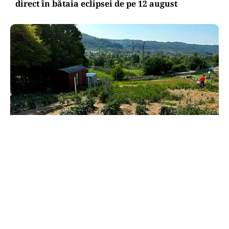
direct în bătaia eclipsei de pe 12 august
LIFESTYLE
Vacanță cu mâinile pline de pământ. Campusul
unde telefonul pierde în fața unei roșii
adevărate
TOS
Politica Cookies
Protecția Datelor Personale