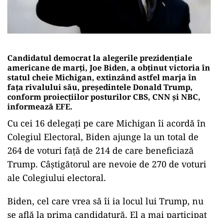
Candidatul democrat la alegerile prezidenţiale
americane de marţi, Joe Biden, a obţinut victoria în
statul cheie Michigan, extinzând astfel marja în
faţa rivalului său, preşedintele Donald Trump,
conform proiecţiilor posturilor CBS, CNN şi NBC,
informează EFE.
Cu cei 16 delegaţi pe care Michigan îi acordă în
Colegiul Electoral, Biden ajunge la un total de
264 de voturi faţă de 214 de care beneficiază
Trump. Câştigătorul are nevoie de 270 de voturi
ale Colegiului electoral.
Biden, cel care vrea să îi ia locul lui Trump, nu
se află la prima candidatură. El a mai participat